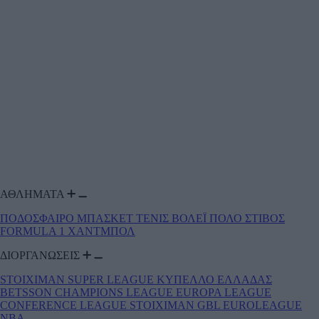
ΑΘΛΗΜΑΤΑ
ΠΟΔΟΣΦΑΙΡΟ
ΜΠΑΣΚΕΤ
ΤΕΝΙΣ
ΒΟΛΕΪ
ΠΟΛΟ
ΣΤΙΒΟΣ
FORMULA 1
ΧΑΝΤΜΠΟΛ
ΔΙΟΡΓΑΝΩΣΕΙΣ
STOIXIMAN SUPER LEAGUE
ΚΥΠΕΛΛΟ ΕΛΛΑΔΑΣ
BETSSON
CHAMPIONS LEAGUE
EUROPA LEAGUE
CONFERENCE LEAGUE
STOIXIMAN GBL
EUROLEAGUE
NBA