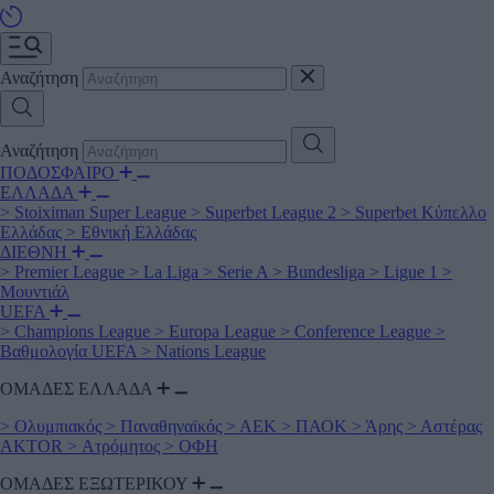
Αναζήτηση
Αναζήτηση
ΠΟΔΟΣΦΑΙΡΟ
ΕΛΛΑΔΑ
>
Stoiximan Super League
>
Superbet League 2
>
Superbet Κύπελλο
Ελλάδας
>
Εθνική Ελλάδας
ΔΙΕΘΝΗ
>
Premier League
>
La Liga
>
Serie A
>
Bundesliga
>
Ligue 1
>
Μουντιάλ
UEFA
>
Champions League
>
Europa League
>
Conference League
>
Βαθμολογία UEFA
>
Nations League
ΟΜΑΔΕΣ ΕΛΛΑΔΑ
>
Ολυμπιακός
>
Παναθηναϊκός
>
ΑΕΚ
>
ΠΑΟΚ
>
Άρης
>
Αστέρας
AKTOR
>
Ατρόμητος
>
ΟΦΗ
ΟΜΑΔΕΣ ΕΞΩΤΕΡΙΚΟΥ