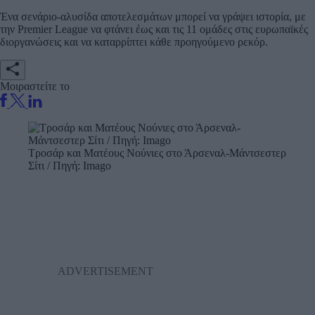
Ένα σενάριο-αλυσίδα αποτελεσμάτων μπορεί να γράψει ιστορία, με
την Premier League να φτάνει έως και τις 11 ομάδες στις ευρωπαϊκές
διοργανώσεις και να καταρρίπτει κάθε προηγούμενο ρεκόρ.
Μοιραστείτε το
Τροσάρ και Ματέους Νούνιες στο Άρσεναλ-Μάντσεστερ
Σίτι / Πηγή: Imago