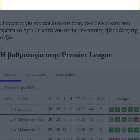
League
Πρόκειται για ένα απίθανο σενάριο, αλλά είναι κάτι που
πρέπει να έχουμε κατά νου σε τις τελευταίες εβδομάδες της
σεζόν.
Η βαθμολογία στην Premier League
Σύνολο
Εντός Έδρας
Εκτός Έδρας
Πρέμιερ Λιγκ 25/26
Θέση
Ομάδα
Α
Ν
Ι
Η
ΓΥ
:
ΓΚ
+/-
ΒΑΘ
Φόρμα
1
38
26
7
5
71:27
44
85
Άρσεναλ
Ν
Ν
Ν
Ν
Ν
2
38
23
9
6
77:35
42
78
Μάντσεστερ Σίτι
Ι
Ν
Ν
Ι
Η
3
38
20
11
7
69:50
19
71
Μάντσεστερ Γιουν.
Ν
Ν
Ι
Ν
Ν
4
38
19
8
11
56:49
7
65