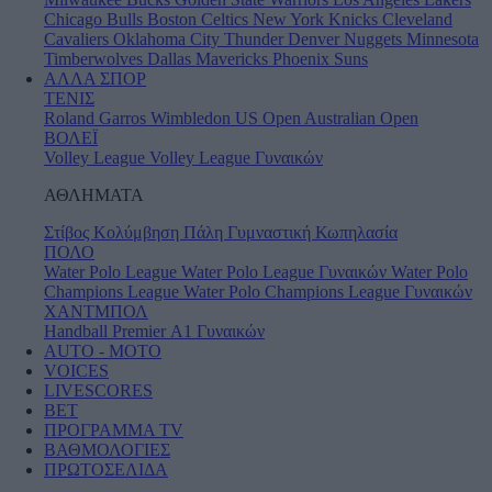
Chicago Bulls
Boston Celtics
New York Knicks
Cleveland
Cavaliers
Oklahoma City Thunder
Denver Nuggets
Minnesota
Timberwolves
Dallas Mavericks
Phoenix Suns
ΑΛΛΑ ΣΠΟΡ
ΤΕΝΙΣ
Roland Garros
Wimbledon
US Open
Australian Open
ΒΟΛΕΪ
Volley League
Volley League Γυναικών
ΑΘΛΗΜΑΤΑ
Στίβος
Κολύμβηση
Πάλη
Γυμναστική
Κωπηλασία
ΠΟΛΟ
Water Polo League
Water Polo League Γυναικών
Water Polo
Champions League
Water Polo Champions League Γυναικών
ΧΑΝΤΜΠΟΛ
Handball Premier
Α1 Γυναικών
AUTO - MOTO
VOICES
LIVESCORES
BET
ΠΡΟΓΡΑΜΜΑ TV
ΒΑΘΜΟΛΟΓΙΕΣ
ΠΡΩΤΟΣΕΛΙΔΑ