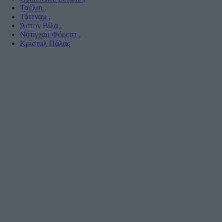
Τσέλσι
,
Τότεναμ
,
Άστον Βίλα
,
Νότιγχαμ Φόρεστ
,
Κρίσταλ Πάλας