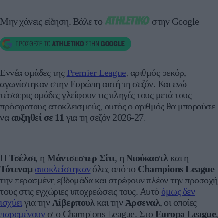
Μην χάνεις είδηση.
Βάλε το
στην Google
Εννέα ομάδες της
Premier League
, αριθμός ρεκόρ,
αγωνίστηκαν στην Ευρώπη αυτή τη σεζόν. Και ενώ
τέσσερις ομάδες γλείφουν τις πληγές τους μετά τους
πρόσφατους αποκλεισμούς, αυτός ο αριθμός θα μπορούσε
να
αυξηθεί σε 11
για τη σεζόν 2026-27.
Η
Τσέλσι
, η
Μάντσεστερ Σίτι
, η
Νιούκαστλ
και η
Τότεναμ
αποκλείστηκαν
όλες από το
Champions League
την περασμένη εβδομάδα και στρέφουν πλέον την προσοχή
τους στις εγχώριες υποχρεώσεις τους. Αυτό
όμως δεν
ισχύει
για την
Λίβερπουλ
και την
Άρσεναλ
, οι οποίες
παραμένουν
στο Champions League. Στο
Europa League
,