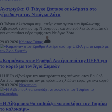
Ανατριχίλα: Ο Τιάγκο ξέσπασε σε κλάματα στο
γήπεδο για τον Ντιόγκο Ζότα
Ο Τιάγκο Αλκάνταρα συμμετείχε στον αγώνα των θρύλων της
Λίβερπουλ εναντίον της Ντόρτμουντ και στο 20ό λεπτό, σταμάτησε
για να αποτίσει φόρο τιμής στον Ντιόγκο Ζότα
29.03.2026
Κώστας Τόπας
«Kαμπάνα» στον Ερυθρό Αστέρα από την UEFA για
το κορεό με τον Άγιο Συμεών
Η UEFA εξάντλησε την αυστηρότητα της απέναντι στον Ερυθρό
Αστέρα, τιμωρώντας τον με πρόστιμο χιλιάδων ευρώ για ένα κορεό.
28.03.2026
Newsroom
«Η Λίβερπουλ θα επιδιώξει να πουλήσει τον Τσιμίκα
το καλοκαίρι»