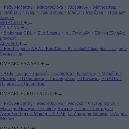
>
Ρεάλ Μαδρίτης
>
Μπαρτσελόνα
>
Λίβερπουλ
>
Μάντσεστερ
Γιουνάιτεντ
>
Ιντερ
>
Γιουβέντους
>
Μπάγερν Μονάχου
>
Παρί Σεν
Ζερμέν
ΜΠΑΣΚΕΤ
ΕΛΛΑΔΑ
>
Stoiximan GBL
>
Elite League
>
Α1 Γυναικών
>
Εθνική Ελλάδας
μπάσκετ
ΔΙΕΘΝΗ
>
EuroLeague
>
NBA
>
EuroCup
>
Basketball Champions League
>
Europe Cup
ΟΜΑΔΕΣ ΕΛΛΑΔΑ
>
ΑΕΚ
>
Άρης
>
Ηρακλής
>
Καρδίτσα
>
Κολοσσός
>
Μαρούσι
>
Μύκονος
>
Ολυμπιακός
>
Παναθηναϊκός
>
Πανιώνιος
>
ΠΑΟΚ
>
Περιστέρι
>
Προμηθέας
ΟΜΑΔΕΣ EUROLEAGUE
>
Ρεάλ Μαδρίτης
>
Μπαρτσελόνα
>
Μονακό
>
Φενέρμπαχτσε
>
Μπάγερν Μονάχου
>
Ερυθρός Αστέρας
>
Παρί
>
Παρτίζαν
>
Ανατολού Εφές
>
Μακάμπι Τελ Αβίβ
>
Ζαλγκίρις Κάουνας
>
Αρμάνι
Μιλάνο
ΟΜΑΔΕΣ ΝΒΑ