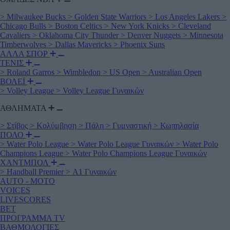
>
Milwaukee Bucks
>
Golden State Warriors
>
Los Angeles Lakers
>
Chicago Bulls
>
Boston Celtics
>
New York Knicks
>
Cleveland
Cavaliers
>
Oklahoma City Thunder
>
Denver Nuggets
>
Minnesota
Timberwolves
>
Dallas Mavericks
>
Phoenix Suns
ΑΛΛΑ ΣΠΟΡ
ΤΕΝΙΣ
>
Roland Garros
>
Wimbledon
>
US Open
>
Australian Open
ΒΟΛΕΪ
>
Volley League
>
Volley League Γυναικών
ΑΘΛΗΜΑΤΑ
>
Στίβος
>
Κολύμβηση
>
Πάλη
>
Γυμναστική
>
Κωπηλασία
ΠΟΛΟ
>
Water Polo League
>
Water Polo League Γυναικών
>
Water Polo
Champions League
>
Water Polo Champions League Γυναικών
ΧΑΝΤΜΠΟΛ
>
Handball Premier
>
Α1 Γυναικών
AUTO - MOTO
VOICES
LIVESCORES
BET
ΠΡΟΓΡΑΜΜΑ TV
ΒΑΘΜΟΛΟΓΙΕΣ