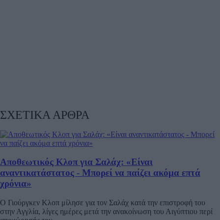
ΣΧΕΤΙΚΑ ΑΡΘΡΑ
Αποθεωτικός Κλοπ για Σαλάχ: «Είναι
αναντικατάστατος - Μπορεί να παίζει ακόμα επτά
χρόνια»
Ο Γιούργκεν Κλοπ μίλησε για τον Σαλάχ κατά την επιστροφή του
στην Αγγλία, λίγες ημέρες μετά την ανακοίνωση του Αιγύπτιου περί