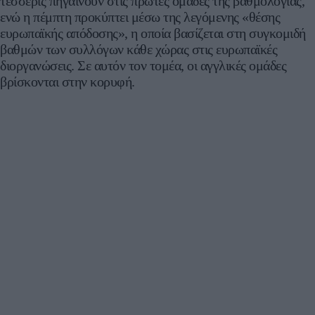
τέσσερις πηγαίνουν στις πρώτες ομάδες της βαθμολογίας,
ενώ η πέμπτη προκύπτει μέσω της λεγόμενης «θέσης
ευρωπαϊκής απόδοσης», η οποία βασίζεται στη συγκομιδή
βαθμών των συλλόγων κάθε χώρας στις ευρωπαϊκές
διοργανώσεις. Σε αυτόν τον τομέα, οι αγγλικές ομάδες
βρίσκονται στην κορυφή.