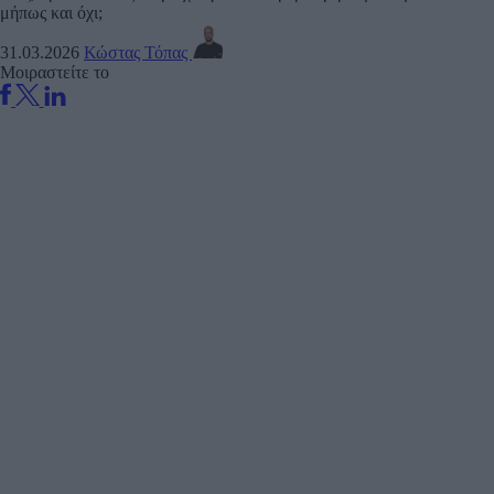
μήπως και όχι;
31.03.2026
Κώστας Τόπας
Μοιραστείτε το