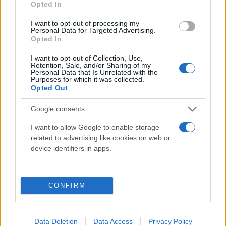
πρωταθλήματος.
Opted In
I want to opt-out of processing my
Personal Data for Targeted Advertising.
Opted In
Αν όλα τα παραπάνω σενάρια επαληθευτούν, τότε η
κατανομή των 11 θέσεων θα μπορούσε να διαμορφωθεί
I want to opt-out of Collection, Use,
Retention, Sale, and/or Sharing of my
ως εξής:
Personal Data that Is Unrelated with the
Purposes for which it was collected.
Opted Out
Πρώτες πέντε ομάδες της Premier League: 5
θέσεις στο Champions League
Google consents
Πρωταθλητής Champions League εκτός top-5: +1
I want to allow Google to enable storage
θέση στο Champions League
related to advertising like cookies on web or
Πρωταθλητής Europa League εκτός top-5: +1
device identifiers in apps.
θέση στο Champions League
8η θέση: Europa League
9η θέση (ανάλογα με τον νικητή του FA Cup):
CONFIRM
Europa League
Νικητής Conference League (Κρίσταλ Πάλας):
Europa League
Data Deletion
Data Access
Privacy Policy
10η θέση (λόγω Carabao Cup): Conference