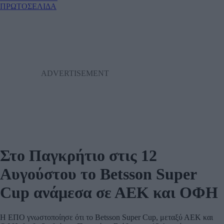
ΠΡΩΤΟΣΕΛΙΔΑ
Στο Παγκρήτιο στις 12
Αυγούστου το Betsson Super
Cup ανάμεσα σε ΑΕΚ και ΟΦΗ
Η ΕΠΟ γνωστοποίησε ότι το Betsson Super Cup, μεταξύ ΑΕΚ και