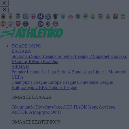
ΠΟΔΟΣΦΑΙΡΟ
ΕΛΛΑΔΑ
Stoiximan Super League
Superbet League 2
Superbet Κύπελλο
Ελλάδας
Εθνική Ελλάδας
ΔΙΕΘΝΗ
Premier League
La Liga
Serie A
Bundesliga
Ligue 1
Μουντιάλ
UEFA
Champions League
Europa League
Conference League
Βαθμολογία UEFA
Nations League
ΟΜΑΔΕΣ ΕΛΛΑΔΑ
Ολυμπιακός
Παναθηναϊκός
ΑΕΚ
ΠΑΟΚ
Άρης
Αστέρας
AKTOR
Ατρόμητος
ΟΦΗ
ΟΜΑΔΕΣ ΕΞΩΤΕΡΙΚΟΥ