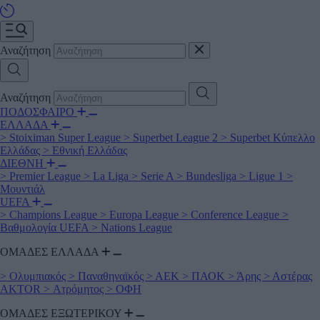
Αναζήτηση
Αναζήτηση
ΠΟΔΟΣΦΑΙΡΟ
ΕΛΛΑΔΑ
>
Stoiximan Super League
>
Superbet League 2
>
Superbet Κύπελλο
Ελλάδας
>
Εθνική Ελλάδας
ΔΙΕΘΝΗ
>
Premier League
>
La Liga
>
Serie A
>
Bundesliga
>
Ligue 1
>
Μουντιάλ
UEFA
>
Champions League
>
Europa League
>
Conference League
>
Βαθμολογία UEFA
>
Nations League
ΟΜΑΔΕΣ ΕΛΛΑΔΑ
>
Ολυμπιακός
>
Παναθηναϊκός
>
ΑΕΚ
>
ΠΑΟΚ
>
Άρης
>
Αστέρας
AKTOR
>
Ατρόμητος
>
ΟΦΗ
ΟΜΑΔΕΣ ΕΞΩΤΕΡΙΚΟΥ