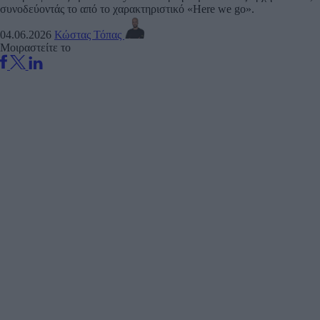
συνοδεύοντάς το από το χαρακτηριστικό «Here we gο».
04.06.2026
Κώστας Τόπας
Μοιραστείτε το