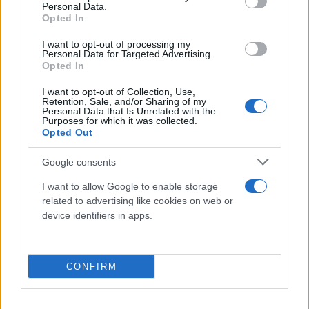
Personal Data.
Opted In
Θυμίζουμε ότι την περσινή χρονιά, ο νταμπλούχος
I want to opt-out of processing my
Ολυμπιακός
κοντραρίστηκε με τον φιναλίστ του
Personal Data for Targeted Advertising.
Κυπέλλου Ελλάδας Betsson
του 2025, ΟΦΗ, ξανά στο
Opted In
Παγκρήτιο Στάδιο, με τους «ερυθρόλευκους» να
I want to opt-out of Collection, Use,
επικρατούν με 3-0 στην παράταση.
Retention, Sale, and/or Sharing of my
Personal Data that Is Unrelated with the
Purposes for which it was collected.
Μην χάνεις είδηση.
Βάλε το
στην Google
Opted Out
Google consents
Tags:
I want to allow Google to enable storage
related to advertising like cookies on web or
Ποδόσφαιρο
,
device identifiers in apps.
Ελλάδα
,
ΑΕΚ
,
ΑΕΚ Ποδόσφαιρο
,
ΟΦΗ
CONFIRM