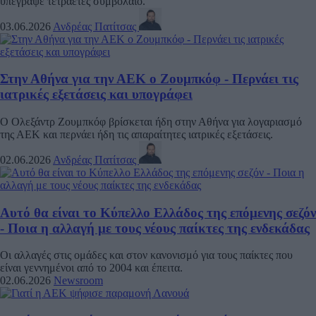
υπέγραψε τετραετές συμβόλαιο.
03.06.2026
Ανδρέας Πατίτσας
Στην Αθήνα για την ΑΕΚ ο Ζουμπκόφ - Περνάει τις
ιατρικές εξετάσεις και υπογράφει
Ο Ολεξάντρ Ζουμπκόφ βρίσκεται ήδη στην Αθήνα για λογαριασμό
της ΑΕΚ και περνάει ήδη τις απαραίτητες ιατρικές εξετάσεις.
02.06.2026
Ανδρέας Πατίτσας
Αυτό θα είναι το Κύπελλο Ελλάδος της επόμενης σεζόν
- Ποια η αλλαγή με τους νέους παίκτες της ενδεκάδας
Οι αλλαγές στις ομάδες και στον κανονισμό για τους παίκτες που
είναι γεννημένοι από το 2004 και έπειτα.
02.06.2026
Newsroom