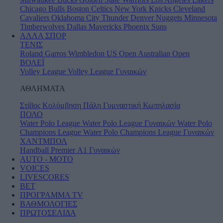
Chicago Bulls
Boston Celtics
New York Knicks
Cleveland
Cavaliers
Oklahoma City Thunder
Denver Nuggets
Minnesota
Timberwolves
Dallas Mavericks
Phoenix Suns
ΑΛΛΑ ΣΠΟΡ
ΤΕΝΙΣ
Roland Garros
Wimbledon
US Open
Australian Open
ΒΟΛΕΪ
Volley League
Volley League Γυναικών
ΑΘΛΗΜΑΤΑ
Στίβος
Κολύμβηση
Πάλη
Γυμναστική
Κωπηλασία
ΠΟΛΟ
Water Polo League
Water Polo League Γυναικών
Water Polo
Champions League
Water Polo Champions League Γυναικών
ΧΑΝΤΜΠΟΛ
Handball Premier
Α1 Γυναικών
AUTO - MOTO
VOICES
LIVESCORES
BET
ΠΡΟΓΡΑΜΜΑ TV
ΒΑΘΜΟΛΟΓΙΕΣ
ΠΡΩΤΟΣΕΛΙΔΑ