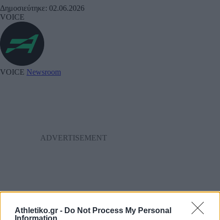
Δημοσιεύτηκε: 02.06.2026
VOICE
VOICE
Newsroom
Athletiko.gr -
Do Not Process My Personal
Μην χάνεις είδηση.
Βάλε το
στην Google
Information