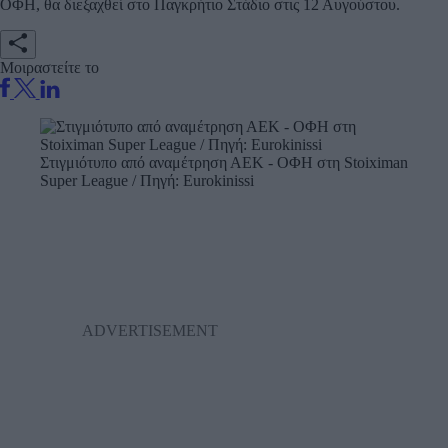
ΟΦΗ, θα διεξαχθεί στο Παγκρήτιο Στάδιο στις 12 Αυγούστου.
Μοιραστείτε το
Στιγμιότυπο από αναμέτρηση ΑΕΚ - ΟΦΗ στη Stoiximan
Super League / Πηγή: Eurokinissi