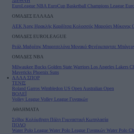
ΔΙΕΘΝΗ
EuroLeague
NBA
EuroCup
Basketball Champions League
Eur
ΟΜΑΔΕΣ ΕΛΛΑΔΑ
ΑΕΚ
Άρης
Ηρακλής
Καρδίτσα
Κολοσσός
Μαρούσι
Μύκονος
ΟΜΑΔΕΣ EUROLEAGUE
Ρεάλ Μαδρίτης
Μπαρτσελόνα
Μονακό
Φενέρμπαχτσε
Μπάγερ
ΟΜΑΔΕΣ ΝΒΑ
Milwaukee Bucks
Golden State Warriors
Los Angeles Lakers
Ch
Mavericks
Phoenix Suns
ΑΛΛΑ ΣΠΟΡ
ΤΕΝΙΣ
Roland Garros
Wimbledon
US Open
Australian Open
ΒΟΛΕΪ
Volley League
Volley League Γυναικών
ΑΘΛΗΜΑΤΑ
Στίβος
Κολύμβηση
Πάλη
Γυμναστική
Κωπηλασία
ΠΟΛΟ
Water Polo League
Water Polo League Γυναικών
Water Polo C