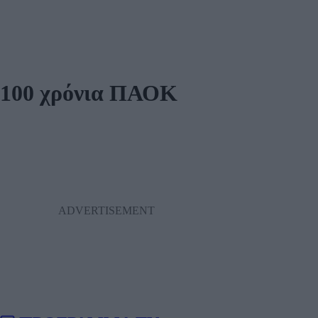
100 χρόνια ΠΑΟΚ