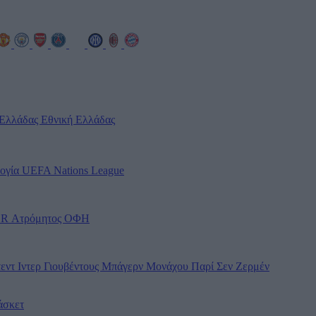
 Ελλάδας
Εθνική Ελλάδας
ογία UEFA
Nations League
OR
Ατρόμητος
ΟΦΗ
τεντ
Ιντερ
Γιουβέντους
Μπάγερν Μονάχου
Παρί Σεν Ζερμέν
άσκετ