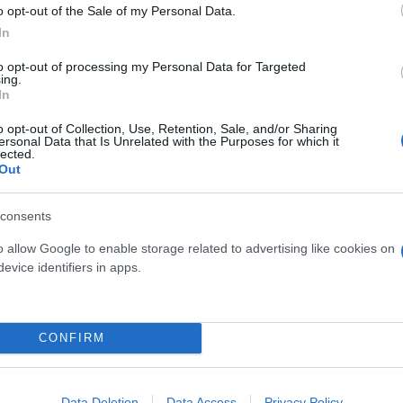
o opt-out of the Sale of my Personal Data.
In
to opt-out of processing my Personal Data for Targeted
ing.
In
o opt-out of Collection, Use, Retention, Sale, and/or Sharing
ersonal Data that Is Unrelated with the Purposes for which it
lected.
Out
consents
o allow Google to enable storage related to advertising like cookies on
evice identifiers in apps.
CONFIRM
Data Deletion
Data Access
Privacy Policy