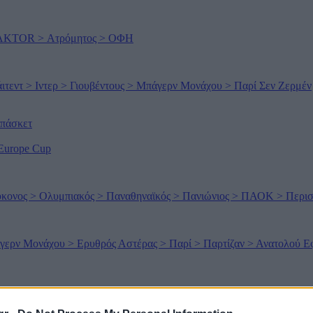
 AKTOR
>
Ατρόμητος
>
ΟΦΗ
άιτεντ
>
Ιντερ
>
Γιουβέντους
>
Μπάγερν Μονάχου
>
Παρί Σεν Ζερμέν
μπάσκετ
Europe Cup
κονος
>
Ολυμπιακός
>
Παναθηναϊκός
>
Πανιώνιος
>
ΠΑΟΚ
>
Περισ
γερν Μονάχου
>
Ερυθρός Αστέρας
>
Παρί
>
Παρτίζαν
>
Ανατολού Ε
Chicago Bulls
>
Boston Celtics
>
New York Knicks
>
Cleveland Caval