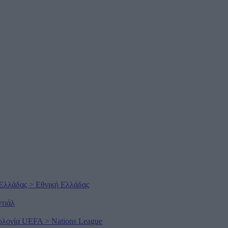
 Ελλάδας
>
Εθνική Ελλάδας
τιάλ
ολογία UEFA
>
Nations League