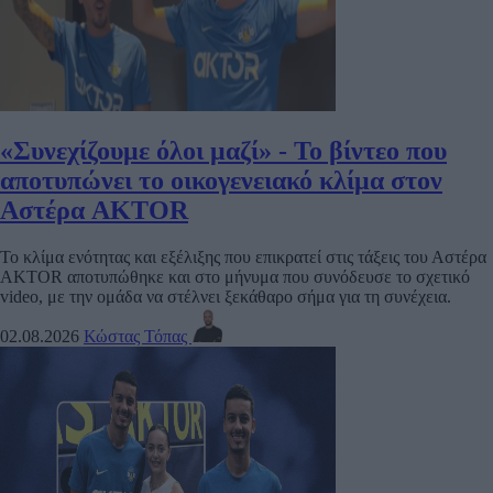
«Συνεχίζουμε όλοι μαζί» - Το βίντεο που
αποτυπώνει το οικογενειακό κλίμα στον
Αστέρα AKTOR
Το κλίμα ενότητας και εξέλιξης που επικρατεί στις τάξεις του Αστέρα
AKTOR αποτυπώθηκε και στο μήνυμα που συνόδευσε το σχετικό
video, με την ομάδα να στέλνει ξεκάθαρο σήμα για τη συνέχεια.
02.08.2026
Κώστας Τόπας