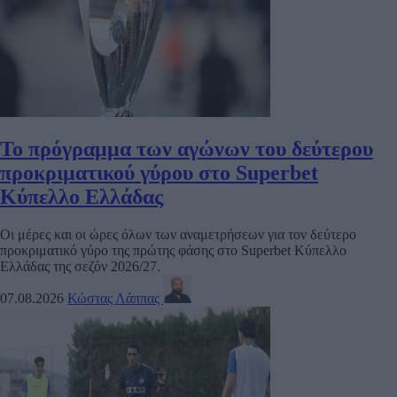
Το πρόγραμμα των αγώνων του δεύτερου
προκριματικού γύρου στο Superbet
Κύπελλο Ελλάδας
Οι μέρες και οι ώρες όλων των αναμετρήσεων για τον δεύτερο
προκριματικό γύρο της πρώτης φάσης στο Superbet Κύπελλο
Ελλάδας της σεζόν 2026/27.
07.08.2026
Κώστας Λάππας