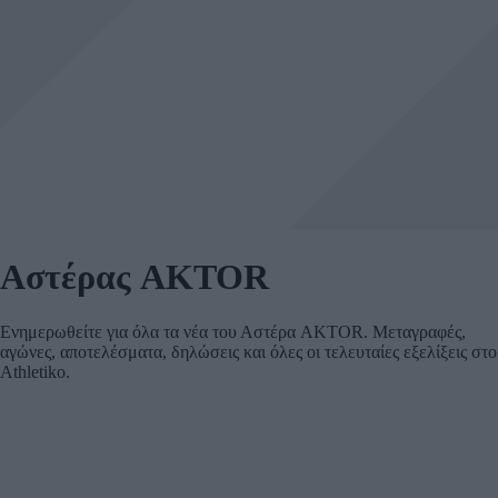
Αστέρας AKTOR
Ενημερωθείτε για όλα τα νέα του Αστέρα AKTOR. Μεταγραφές,
αγώνες, αποτελέσματα, δηλώσεις και όλες οι τελευταίες εξελίξεις στο
Athletiko.