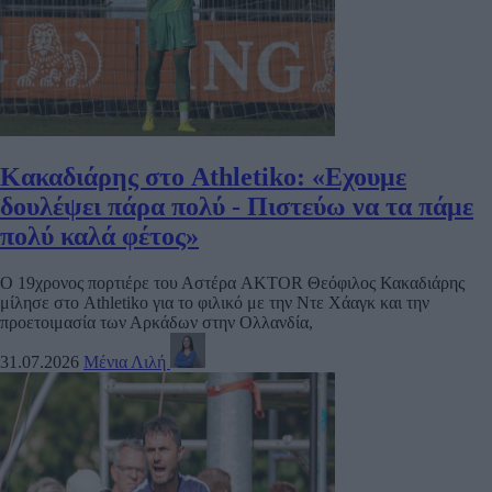
Κακαδιάρης στο Athletiko: «Εχουμε
δουλέψει πάρα πολύ - Πιστεύω να τα πάμε
πολύ καλά φέτος»
Ο 19χρονος πορτιέρε του Αστέρα AKTOR Θεόφιλος Κακαδιάρης
μίλησε στο Athletiko για το φιλικό με την Ντε Χάαγκ και την
προετοιμασία των Αρκάδων στην Ολλανδία,
31.07.2026
Μένια Λιλή