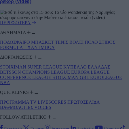
ρεκόρ (video)
ΠΕΡΙΣΣΟΤΕΡΑ
ΑΘΛΗΜΑΤΑ
ΠΟΔΟΣΦΑΙΡΟ
ΜΠΑΣΚΕΤ
ΤΕΝΙΣ
ΒΟΛΕΪ
ΠΟΛΟ
ΣΤΙΒΟΣ
FORMULA 1
ΧΑΝΤΜΠΟΛ
ΔΙΟΡΓΑΝΩΣΕΙΣ
STOIXIMAN SUPER LEAGUE
ΚΥΠΕΛΛΟ ΕΛΛΑΔΑΣ
BETSSON
CHAMPIONS LEAGUE
EUROPA LEAGUE
CONFERENCE LEAGUE
STOIXIMAN GBL
EUROLEAGUE
NBA
QUICKLINKS
ΠΡΟΓΡΑΜΜΑ TV
LIVESCORES
ΠΡΩΤΟΣΕΛΙΔΑ
ΒΑΘΜΟΛΟΓΙΕΣ
VOICES
FOLLOW ATHLETIKO