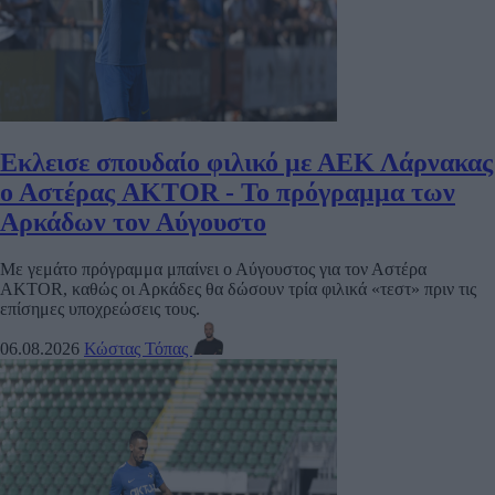
Εκλεισε σπουδαίο φιλικό με ΑΕΚ Λάρνακας
ο Αστέρας AKTOR - Το πρόγραμμα των
Αρκάδων τον Αύγουστο
Με γεμάτο πρόγραμμα μπαίνει ο Αύγουστος για τον Αστέρα
AKTOR, καθώς οι Αρκάδες θα δώσουν τρία φιλικά «τεστ» πριν τις
επίσημες υποχρεώσεις τους.
06.08.2026
Κώστας Τόπας