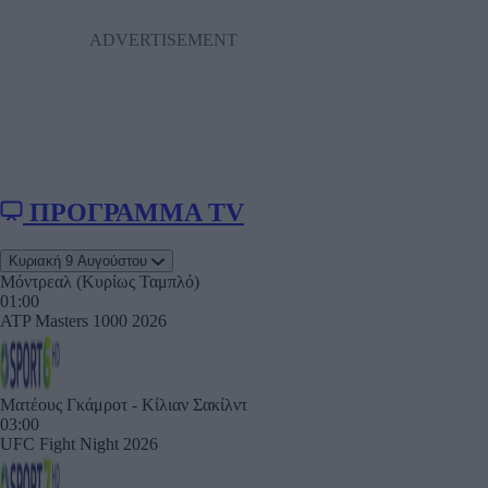
ΠΡΟΓΡΑΜΜΑ TV
Κυριακή 9 Αυγούστου
Μόντρεαλ (Κυρίως Ταμπλό)
01:00
ATP Masters 1000 2026
Ματέους Γκάμροτ - Κίλιαν Σακίλντ
03:00
UFC Fight Night 2026