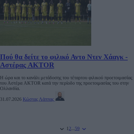
Πού θα δείτε το φιλικό Αντο Ντεν Χάαγκ -
Αστέρας AKTOR
Η ώρα και το κανάλι μετάδοσης του τέταρτου φιλικού προετοιμασίας
του Αστέρα AKTOR κατά την περίοδο της προετοιμασίας του στην
Ολλανδία.
31.07.2026
Κώστας Λάππας
1
2
...
59