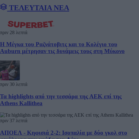
ΤΕΛΕΥΤΑΙΑ ΝΕΑ
πριν 28 λεπτά
Η Μέγκα του Ραζνάτοβιτς και το Κολέγιο του
Auburn μέτρησαν τις δυνάμεις τους στη Μύκονο
πριν 30 λεπτά
Τα highlights από την τεσσάρα της ΑΕΚ επί της
Athens Kallithea
πριν 37 λεπτά
ΑΠΟΕΛ - Κηφισιά 2-2: Ισοπαλία με δύο γκολ στο