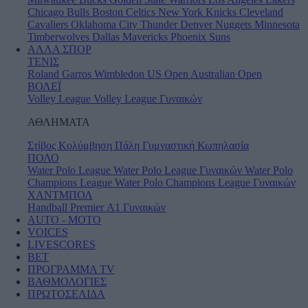
Chicago Bulls
Boston Celtics
New York Knicks
Cleveland
Cavaliers
Oklahoma City Thunder
Denver Nuggets
Minnesota
Timberwolves
Dallas Mavericks
Phoenix Suns
ΑΛΛΑ ΣΠΟΡ
ΤΕΝΙΣ
Roland Garros
Wimbledon
US Open
Australian Open
ΒΟΛΕΪ
Volley League
Volley League Γυναικών
ΑΘΛΗΜΑΤΑ
Στίβος
Κολύμβηση
Πάλη
Γυμναστική
Κωπηλασία
ΠΟΛΟ
Water Polo League
Water Polo League Γυναικών
Water Polo
Champions League
Water Polo Champions League Γυναικών
ΧΑΝΤΜΠΟΛ
Handball Premier
Α1 Γυναικών
AUTO - MOTO
VOICES
LIVESCORES
BET
ΠΡΟΓΡΑΜΜΑ TV
ΒΑΘΜΟΛΟΓΙΕΣ
ΠΡΩΤΟΣΕΛΙΔΑ