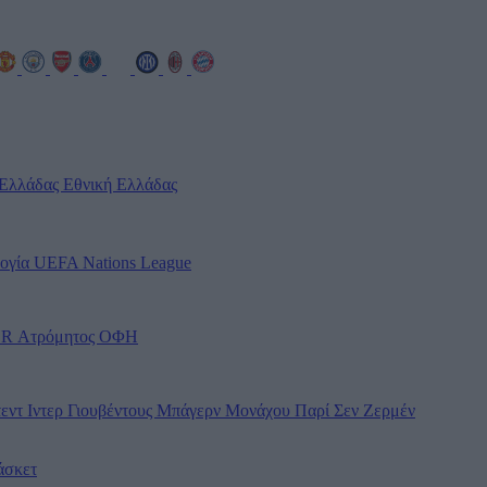
 Ελλάδας
Εθνική Ελλάδας
ογία UEFA
Nations League
OR
Ατρόμητος
ΟΦΗ
τεντ
Ιντερ
Γιουβέντους
Μπάγερν Μονάχου
Παρί Σεν Ζερμέν
άσκετ