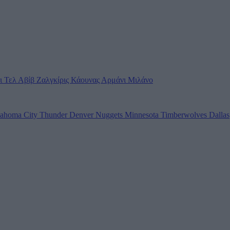
ι Τελ Αβίβ
Ζαλγκίρις Κάουνας
Αρμάνι Μιλάνο
ahoma City Thunder
Denver Nuggets
Minnesota Timberwolves
Dallas