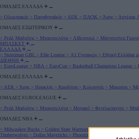
ΟΜΑΔΕΣ ΕΛΛΑΔΑ
>
Ολυμπιακός
>
Παναθηναϊκός
>
ΑΕΚ
>
ΠΑΟΚ
>
Άρης
>
Αστέρας
ΟΜΑΔΕΣ ΕΞΩΤΕΡΙΚΟΥ
>
Ρεάλ Μαδρίτης
>
Μπαρτσελόνα
>
Λίβερπουλ
>
Μάντσεστερ Γιουν
ΜΠΑΣΚΕΤ
ΕΛΛΑΔΑ
>
Stoiximan GBL
>
Elite League
>
Α1 Γυναικών
>
Εθνική Ελλάδας 
ΔΙΕΘΝΗ
>
EuroLeague
>
NBA
>
EuroCup
>
Basketball Champions League
>
ΟΜΑΔΕΣ ΕΛΛΑΔΑ
>
ΑΕΚ
>
Άρης
>
Ηρακλής
>
Καρδίτσα
>
Κολοσσός
>
Μαρούσι
>
Μύ
ΟΜΑΔΕΣ EUROLEAGUE
>
Ρεάλ Μαδρίτης
>
Μπαρτσελόνα
>
Μονακό
>
Φενέρμπαχτσε
>
Μπά
ΟΜΑΔΕΣ ΝΒΑ
>
Milwaukee Bucks
>
Golden State Warriors
>
Los Angeles Lakers
>
Timberwolves
>
Dallas Mavericks
>
Phoenix Suns