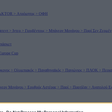
 AKTOR
>
Ατρόμητος
>
ΟΦΗ
άιτεντ
>
Ιντερ
>
Γιουβέντους
>
Μπάγερν Μονάχου
>
Παρί Σεν Ζερμέν
μπάσκετ
Europe Cup
κονος
>
Ολυμπιακός
>
Παναθηναϊκός
>
Πανιώνιος
>
ΠΑΟΚ
>
Περισ
γερν Μονάχου
>
Ερυθρός Αστέρας
>
Παρί
>
Παρτίζαν
>
Ανατολού Ε
Chicago Bulls
>
Boston Celtics
>
New York Knicks
>
Cleveland Caval