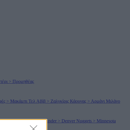
τέρι
>
Προμηθέας
φές
>
Μακάμπι Τελ Αβίβ
>
Ζαλγκίρις Κάουνας
>
Αρμάνι Μιλάνο
iers
>
Oklahoma City Thunder
>
Denver Nuggets
>
Minnesota