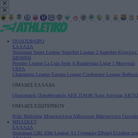
ΠΟΔΟΣΦΑΙΡΟ
ΕΛΛΑΔΑ
Stoiximan Super League
Superbet League 2
Superbet Κύπελλο
ΔΙΕΘΝΗ
Premier League
La Liga
Serie A
Bundesliga
Ligue 1
Μουντιάλ
UEFA
Champions League
Europa League
Conference League
Βαθμολ
ΟΜΑΔΕΣ ΕΛΛΑΔΑ
Ολυμπιακός
Παναθηναϊκός
ΑΕΚ
ΠΑΟΚ
Άρης
Αστέρας AKT
ΟΜΑΔΕΣ ΕΞΩΤΕΡΙΚΟΥ
Ρεάλ Μαδρίτης
Μπαρτσελόνα
Λίβερπουλ
Μάντσεστερ Γιουνάι
ΜΠΑΣΚΕΤ
ΕΛΛΑΔΑ
Stoiximan GBL
Elite League
Α1 Γυναικών
Εθνική Ελλάδας μπ