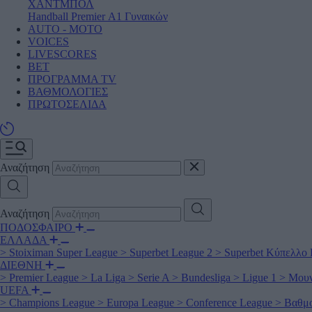
ΧΑΝΤΜΠΟΛ
Handball Premier
Α1 Γυναικών
AUTO - MOTO
VOICES
LIVESCORES
BET
ΠΡΟΓΡΑΜΜΑ TV
ΒΑΘΜΟΛΟΓΙΕΣ
ΠΡΩΤΟΣΕΛΙΔΑ
Αναζήτηση
Αναζήτηση
ΠΟΔΟΣΦΑΙΡΟ
ΕΛΛΑΔΑ
>
Stoiximan Super League
>
Superbet League 2
>
Superbet Κύπελλο
ΔΙΕΘΝΗ
>
Premier League
>
La Liga
>
Serie A
>
Bundesliga
>
Ligue 1
>
Μουν
UEFA
>
Champions League
>
Europa League
>
Conference League
>
Βαθμ