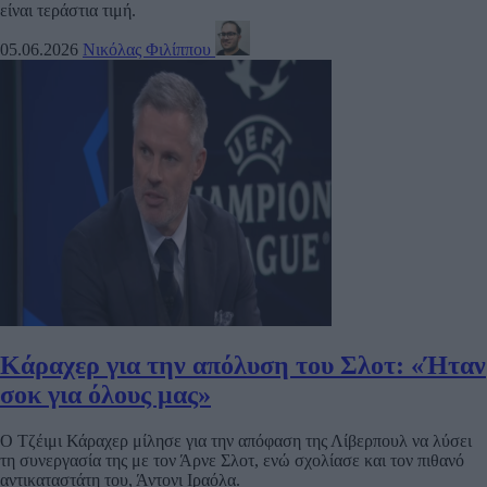
είναι τεράστια τιμή.
05.06.2026
Νικόλας Φιλίππου
Κάραχερ για την απόλυση του Σλοτ: «Ήταν
σοκ για όλους μας»
Ο Τζέιμι Κάραχερ μίλησε για την απόφαση της Λίβερπουλ να λύσει
τη συνεργασία της με τον Άρνε Σλοτ, ενώ σχολίασε και τον πιθανό
αντικαταστάτη του, Άντονι Ιραόλα.