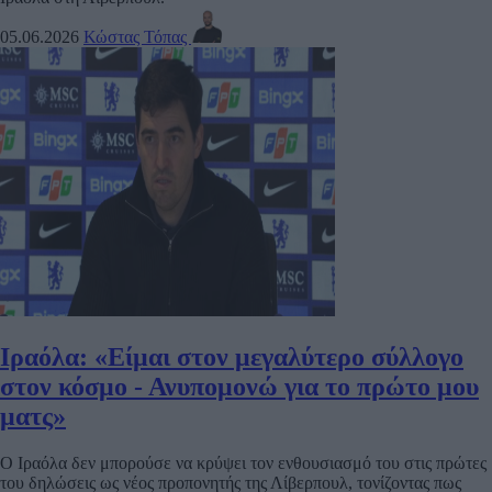
05.06.2026
Κώστας Τόπας
Ιραόλα: «Είμαι στον μεγαλύτερο σύλλογο
στον κόσμο - Ανυπομονώ για το πρώτο μου
ματς»
Ο Ιραόλα δεν μπορούσε να κρύψει τον ενθουσιασμό του στις πρώτες
του δηλώσεις ως νέος προπονητής της Λίβερπουλ, τονίζοντας πως