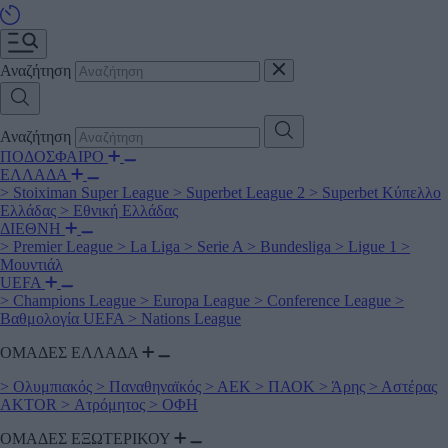
Αναζήτηση
Αναζήτηση
ΠΟΔΟΣΦΑΙΡΟ
ΕΛΛΑΔΑ
>
Stoiximan Super League
>
Superbet League 2
>
Superbet Κύπελλο
Ελλάδας
>
Εθνική Ελλάδας
ΔΙΕΘΝΗ
>
Premier League
>
La Liga
>
Serie A
>
Bundesliga
>
Ligue 1
>
Μουντιάλ
UEFA
>
Champions League
>
Europa League
>
Conference League
>
Βαθμολογία UEFA
>
Nations League
ΟΜΑΔΕΣ ΕΛΛΑΔΑ
>
Ολυμπιακός
>
Παναθηναϊκός
>
ΑΕΚ
>
ΠΑΟΚ
>
Άρης
>
Αστέρας
AKTOR
>
Ατρόμητος
>
ΟΦΗ
ΟΜΑΔΕΣ ΕΞΩΤΕΡΙΚΟΥ