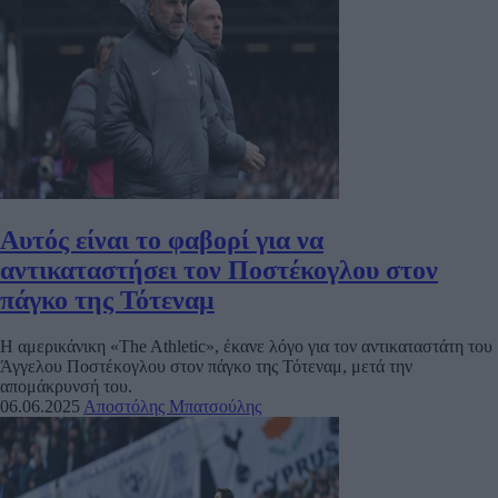
Αυτός είναι το φαβορί για να
αντικαταστήσει τον Ποστέκογλου στον
πάγκο της Τότεναμ
Η αμερικάνικη «Τhe Athletic», έκανε λόγο για τον αντικαταστάτη του
Άγγελου Ποστέκογλου στον πάγκο της Τότεναμ, μετά την
απομάκρυνσή του.
06.06.2025
Αποστόλης Μπατσούλης