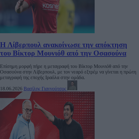
Η Λίβερπουλ ανακοίνωσε την απόκτηση
του Βίκτορ Μουνιόθ από την Οσασούνα
Επίσημη μορφή πήρε η μεταγραφή του Βίκτορ Μουνιόθ από την
Οσασούνα στην Λίβερπουλ, με τον νεαρό εξτρέμ να γίνεται η πρώτη
μεταγραφή της εποχής Ιραόλα στην ομάδα.
18.06.2026
Βασίλης Γιαννούτσος