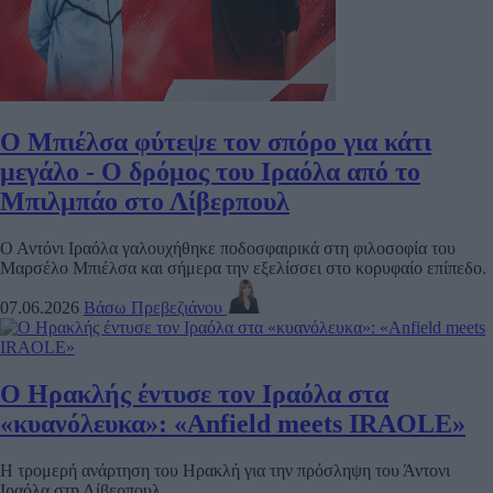
Ο Μπιέλσα φύτεψε τον σπόρο για κάτι
μεγάλο - O δρόμος του Ιραόλα από το
Μπιλμπάο στο Λίβερπουλ
Ο Αντόνι Ιραόλα γαλουχήθηκε ποδοσφαιρικά στη φιλοσοφία του
Μαρσέλο Μπιέλσα και σήμερα την εξελίσσει στο κορυφαίο επίπεδο.
07.06.2026
Βάσω Πρεβεζιάνου
Ο Ηρακλής έντυσε τον Ιραόλα στα
«κυανόλευκα»: «Anfield meets IRAOLE»
Η τρομερή ανάρτηση του Ηρακλή για την πρόσληψη του Άντονι
Ιραόλα στη Λίβερπουλ.