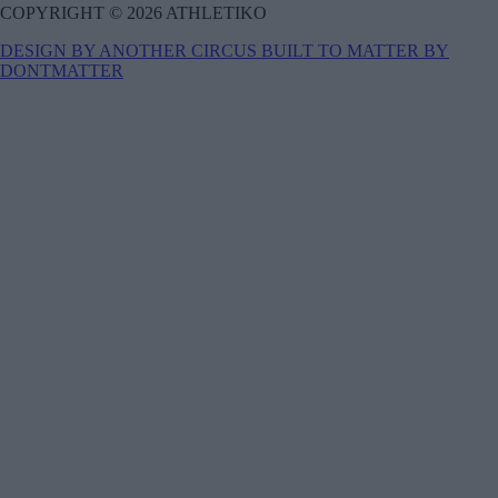
COPYRIGHT © 2026 ATHLETIKO
DESIGN BY ANOTHER CIRCUS
BUILT TO MATTER BY
DONTMATTER