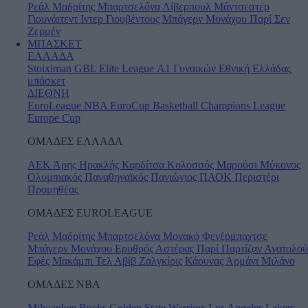
Ρεάλ Μαδρίτης
Μπαρτσελόνα
Λίβερπουλ
Μάντσεστερ
Γιουνάιτεντ
Ιντερ
Γιουβέντους
Μπάγερν Μονάχου
Παρί Σεν
Ζερμέν
ΜΠΑΣΚΕΤ
ΕΛΛΑΔΑ
Stoiximan GBL
Elite League
Α1 Γυναικών
Εθνική Ελλάδας
μπάσκετ
ΔΙΕΘΝΗ
EuroLeague
NBA
EuroCup
Basketball Champions League
Europe Cup
ΟΜΑΔΕΣ ΕΛΛΑΔΑ
ΑΕΚ
Άρης
Ηρακλής
Καρδίτσα
Κολοσσός
Μαρούσι
Μύκονος
Ολυμπιακός
Παναθηναϊκός
Πανιώνιος
ΠΑΟΚ
Περιστέρι
Προμηθέας
ΟΜΑΔΕΣ EUROLEAGUE
Ρεάλ Μαδρίτης
Μπαρτσελόνα
Μονακό
Φενέρμπαχτσε
Μπάγερν Μονάχου
Ερυθρός Αστέρας
Παρί
Παρτίζαν
Ανατολού
Εφές
Μακάμπι Τελ Αβίβ
Ζαλγκίρις Κάουνας
Αρμάνι Μιλάνο
ΟΜΑΔΕΣ ΝΒΑ
Milwaukee Bucks
Golden State Warriors
Los Angeles Lakers