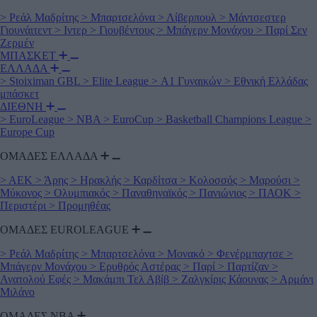
>
Ρεάλ Μαδρίτης
>
Μπαρτσελόνα
>
Λίβερπουλ
>
Μάντσεστερ
Γιουνάιτεντ
>
Ιντερ
>
Γιουβέντους
>
Μπάγερν Μονάχου
>
Παρί Σεν
Ζερμέν
ΜΠΑΣΚΕΤ
ΕΛΛΑΔΑ
>
Stoiximan GBL
>
Elite League
>
Α1 Γυναικών
>
Εθνική Ελλάδας
μπάσκετ
ΔΙΕΘΝΗ
>
EuroLeague
>
NBA
>
EuroCup
>
Basketball Champions League
>
Europe Cup
ΟΜΑΔΕΣ ΕΛΛΑΔΑ
>
ΑΕΚ
>
Άρης
>
Ηρακλής
>
Καρδίτσα
>
Κολοσσός
>
Μαρούσι
>
Μύκονος
>
Ολυμπιακός
>
Παναθηναϊκός
>
Πανιώνιος
>
ΠΑΟΚ
>
Περιστέρι
>
Προμηθέας
ΟΜΑΔΕΣ EUROLEAGUE
>
Ρεάλ Μαδρίτης
>
Μπαρτσελόνα
>
Μονακό
>
Φενέρμπαχτσε
>
Μπάγερν Μονάχου
>
Ερυθρός Αστέρας
>
Παρί
>
Παρτίζαν
>
Ανατολού Εφές
>
Μακάμπι Τελ Αβίβ
>
Ζαλγκίρις Κάουνας
>
Αρμάνι
Μιλάνο
ΟΜΑΔΕΣ ΝΒΑ