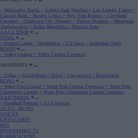
>
Milwaukee Bucks
>
Golden State Warriors
>
Los Angeles Lakers
>
Chicago Bulls
>
Boston Celtics
>
New York Knicks
>
Cleveland
Cavaliers
>
Oklahoma City Thunder
>
Denver Nuggets
>
Minnesota
Timberwolves
>
Dallas Mavericks
>
Phoenix Suns
ΑΛΛΑ ΣΠΟΡ
ΤΕΝΙΣ
>
Roland Garros
>
Wimbledon
>
US Open
>
Australian Open
ΒΟΛΕΪ
>
Volley League
>
Volley League Γυναικών
ΑΘΛΗΜΑΤΑ
>
Στίβος
>
Κολύμβηση
>
Πάλη
>
Γυμναστική
>
Κωπηλασία
ΠΟΛΟ
>
Water Polo League
>
Water Polo League Γυναικών
>
Water Polo
Champions League
>
Water Polo Champions League Γυναικών
ΧΑΝΤΜΠΟΛ
>
Handball Premier
>
Α1 Γυναικών
AUTO - MOTO
VOICES
LIVESCORES
BET
ΠΡΟΓΡΑΜΜΑ TV
ΒΑΘΜΟΛΟΓΙΕΣ