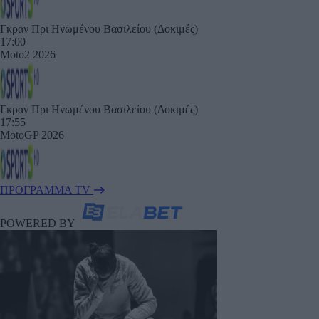
Γκραν Πρι Ηνωμένου Βασιλείου (Δοκιμές)
17:00
Moto2 2026
Γκραν Πρι Ηνωμένου Βασιλείου (Δοκιμές)
17:55
MotoGP 2026
ΠΡΟΓΡΑΜΜΑ TV
POWERED BY