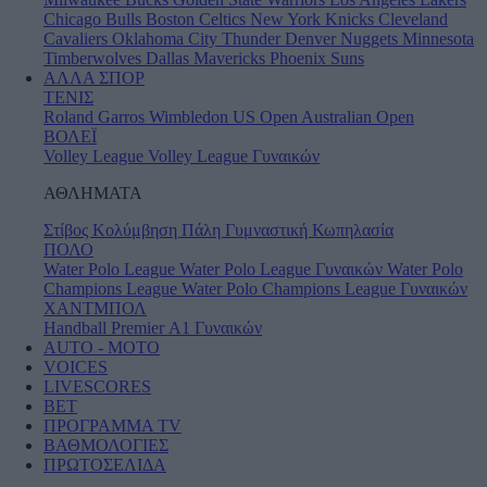
Chicago Bulls
Boston Celtics
New York Knicks
Cleveland
Cavaliers
Oklahoma City Thunder
Denver Nuggets
Minnesota
Timberwolves
Dallas Mavericks
Phoenix Suns
ΑΛΛΑ ΣΠΟΡ
ΤΕΝΙΣ
Roland Garros
Wimbledon
US Open
Australian Open
ΒΟΛΕΪ
Volley League
Volley League Γυναικών
ΑΘΛΗΜΑΤΑ
Στίβος
Κολύμβηση
Πάλη
Γυμναστική
Κωπηλασία
ΠΟΛΟ
Water Polo League
Water Polo League Γυναικών
Water Polo
Champions League
Water Polo Champions League Γυναικών
ΧΑΝΤΜΠΟΛ
Handball Premier
Α1 Γυναικών
AUTO - MOTO
VOICES
LIVESCORES
BET
ΠΡΟΓΡΑΜΜΑ TV
ΒΑΘΜΟΛΟΓΙΕΣ
ΠΡΩΤΟΣΕΛΙΔΑ