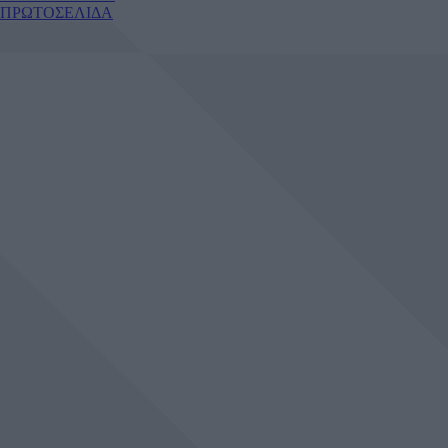
ΠΡΩΤΟΣΕΛΙΔΑ