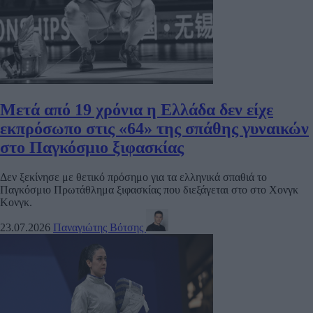
Μετά από 19 χρόνια η Ελλάδα δεν είχε
εκπρόσωπο στις «64» της σπάθης γυναικών
στο Παγκόσμιο ξιφασκίας
Δεν ξεκίνησε με θετικό πρόσημο για τα ελληνικά σπαθιά το
Παγκόσμιο Πρωτάθλημα ξιφασκίας που διεξάγεται στο στο Χονγκ
Κονγκ.
23.07.2026
Παναγιώτης Βότσης