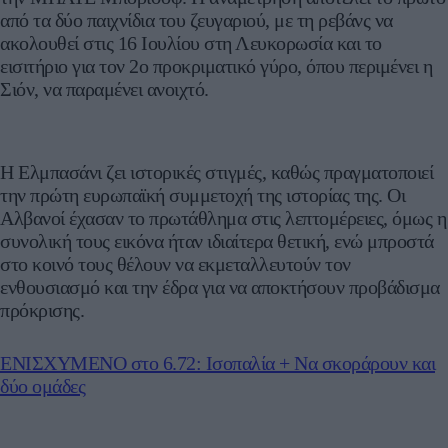
από τα δύο παιχνίδια του ζευγαριού, με τη ρεβάνς να
ακολουθεί στις 16 Ιουλίου στη Λευκορωσία και το
εισιτήριο για τον 2ο προκριματικό γύρο, όπου περιμένει η
Σιόν, να παραμένει ανοιχτό.
Η Ελμπασάνι ζει ιστορικές στιγμές, καθώς πραγματοποιεί
την πρώτη ευρωπαϊκή συμμετοχή της ιστορίας της. Οι
Αλβανοί έχασαν το πρωτάθλημα στις λεπτομέρειες, όμως η
συνολική τους εικόνα ήταν ιδιαίτερα θετική, ενώ μπροστά
στο κοινό τους θέλουν να εκμεταλλευτούν τον
ενθουσιασμό και την έδρα για να αποκτήσουν προβάδισμα
πρόκρισης.
ΕΝΙΣΧΥΜΕΝΟ στο 6.72: Ισοπαλία + Να σκοράρουν και
δύο ομάδες