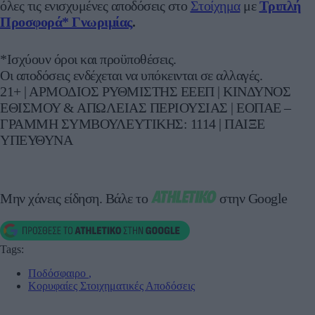
όλες τις ενισχυμένες αποδόσεις στο
Στοίχημα
με
Tριπλή
Προσφορά* Γνωριμίας
.
*Ισχύουν όροι και προϋποθέσεις.
Οι αποδόσεις ενδέχεται να υπόκεινται σε αλλαγές.
21+ | ΑΡΜΟΔΙΟΣ ΡΥΘΜΙΣΤΗΣ ΕΕΕΠ | ΚΙΝΔΥΝΟΣ
ΕΘΙΣΜΟΥ & ΑΠΩΛΕΙΑΣ ΠΕΡΙΟΥΣΙΑΣ | ΕΟΠΑΕ –
ΓΡΑΜΜΗ ΣΥΜΒΟΥΛΕΥΤΙΚΗΣ: 1114 | ΠΑΙΞΕ
ΥΠΕΥΘΥΝΑ
Μην χάνεις είδηση.
Βάλε το
στην Google
Tags:
Ποδόσφαιρο
,
Κορυφαίες Στοιχηματικές Αποδόσεις