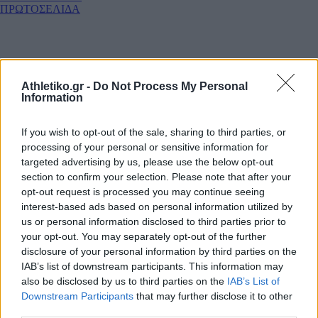
ΠΡΩΤΟΣΕΛΙΔΑ
Athletiko.gr -
Do Not Process My Personal
Information
If you wish to opt-out of the sale, sharing to third parties, or
processing of your personal or sensitive information for
targeted advertising by us, please use the below opt-out
section to confirm your selection. Please note that after your
opt-out request is processed you may continue seeing
interest-based ads based on personal information utilized by
Ελμπασάνι – Μπάτε Μπορίσοφ
us or personal information disclosed to third parties prior to
your opt-out. You may separately opt-out of the further
με combo ισορροπίας
disclosure of your personal information by third parties on the
IAB’s list of downstream participants. This information may
also be disclosed by us to third parties on the
IAB’s List of
Downstream Participants
that may further disclose it to other
Μοιραστείτε το
third parties.