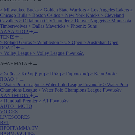
>
Milwaukee Bucks
>
Golden State Warriors
>
Los Angeles Lakers
>
Chicago Bulls
>
Boston Celtics
>
New York Knicks
>
Cleveland
Cavaliers
>
Oklahoma City Thunder
>
Denver Nuggets
>
Minnesota
Timberwolves
>
Dallas Mavericks
>
Phoenix Suns
ΑΛΛΑ ΣΠΟΡ
ΤΕΝΙΣ
>
Roland Garros
>
Wimbledon
>
US Open
>
Australian Open
ΒΟΛΕΪ
>
Volley League
>
Volley League Γυναικών
ΑΘΛΗΜΑΤΑ
>
Στίβος
>
Κολύμβηση
>
Πάλη
>
Γυμναστική
>
Κωπηλασία
ΠΟΛΟ
>
Water Polo League
>
Water Polo League Γυναικών
>
Water Polo
Champions League
>
Water Polo Champions League Γυναικών
ΧΑΝΤΜΠΟΛ
>
Handball Premier
>
Α1 Γυναικών
AUTO - MOTO
VOICES
LIVESCORES
BET
ΠΡΟΓΡΑΜΜΑ TV
ΒΑΘΜΟΛΟΓΙΕΣ