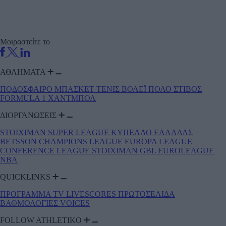
Μοιραστείτε το
ΑΘΛΗΜΑΤΑ
ΠΟΔΟΣΦΑΙΡΟ
ΜΠΑΣΚΕΤ
ΤΕΝΙΣ
ΒΟΛΕΪ
ΠΟΛΟ
ΣΤΙΒΟΣ
FORMULA 1
ΧΑΝΤΜΠΟΛ
ΔΙΟΡΓΑΝΩΣΕΙΣ
STOIXIMAN SUPER LEAGUE
ΚΥΠΕΛΛΟ ΕΛΛΑΔΑΣ
BETSSON
CHAMPIONS LEAGUE
EUROPA LEAGUE
CONFERENCE LEAGUE
STOIXIMAN GBL
EUROLEAGUE
NBA
QUICKLINKS
ΠΡΟΓΡΑΜΜΑ TV
LIVESCORES
ΠΡΩΤΟΣΕΛΙΔΑ
ΒΑΘΜΟΛΟΓΙΕΣ
VOICES
FOLLOW ATHLETIKO