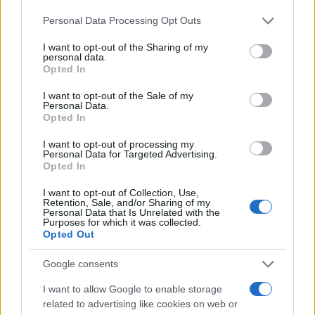
Please note that this website/app uses one or more Google
Personal Data Processing Opt Outs
services and may gather and store information including but
not limited to your visit or usage behaviour. You may click to
I want to opt-out of the Sharing of my
personal data.
grant or deny consent to Google and its third-party tags to
Opted In
use your data for below specified purposes in below Google
consent section.
I want to opt-out of the Sale of my
Personal Data.
Opted In
I want to opt-out of processing my
Personal Data for Targeted Advertising.
Opted In
I want to opt-out of Collection, Use,
Retention, Sale, and/or Sharing of my
Personal Data that Is Unrelated with the
Purposes for which it was collected.
Δημοσιεύτηκε: 07.07.2026
Opted Out
VOICE
Google consents
I want to allow Google to enable storage
related to advertising like cookies on web or