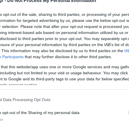
gr -
Do Not Process My Personal Information
to opt-out of the sale, sharing to third parties, or processing of your per
formation for targeted advertising by us, please use the below opt-out s
r selection. Please note that after your opt-out request is processed y
eing interest-based ads based on personal information utilized by us or
disclosed to third parties prior to your opt-out. You may separately opt-
losure of your personal information by third parties on the IAB’s list of
. This information may also be disclosed by us to third parties on the
IA
hampions League
>
Water Polo Champions League Γυναικών
Participants
that may further disclose it to other third parties.
 that this website/app uses one or more Google services and may gath
including but not limited to your visit or usage behaviour. You may click 
 to Google and its third-party tags to use your data for below specifi
ogle consent section.
l Data Processing Opt Outs
o opt-out of the Sharing of my personal data.
In