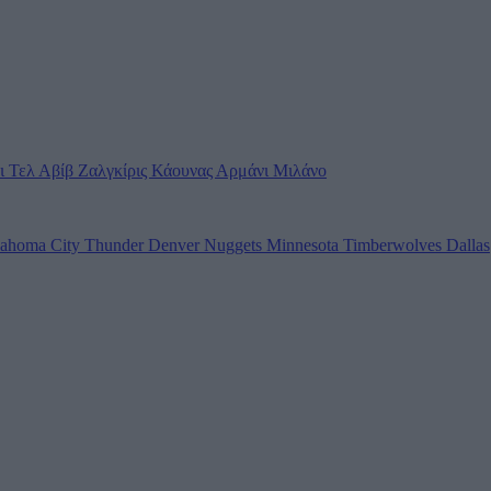
ι Τελ Αβίβ
Ζαλγκίρις Κάουνας
Αρμάνι Μιλάνο
ahoma City Thunder
Denver Nuggets
Minnesota Timberwolves
Dallas