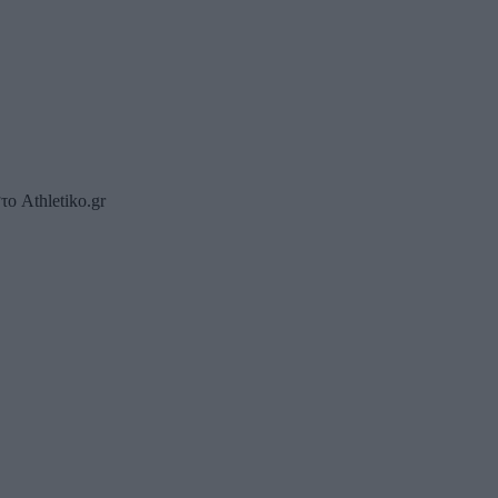
το Athletiko.gr