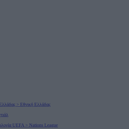
 Ελλάδας
>
Εθνική Ελλάδας
τιάλ
ολογία UEFA
>
Nations League