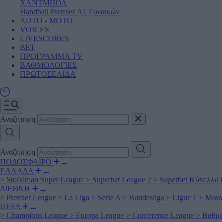
ΧΑΝΤΜΠΟΛ
Handball Premier
Α1 Γυναικών
AUTO - MOTO
VOICES
LIVESCORES
BET
ΠΡΟΓΡΑΜΜΑ TV
ΒΑΘΜΟΛΟΓΙΕΣ
ΠΡΩΤΟΣΕΛΙΔΑ
Αναζήτηση
Αναζήτηση
ΠΟΔΟΣΦΑΙΡΟ
ΕΛΛΑΔΑ
>
Stoiximan Super League
>
Superbet League 2
>
Superbet Κύπελλο
ΔΙΕΘΝΗ
>
Premier League
>
La Liga
>
Serie A
>
Bundesliga
>
Ligue 1
>
Μουν
UEFA
>
Champions League
>
Europa League
>
Conference League
>
Βαθμ