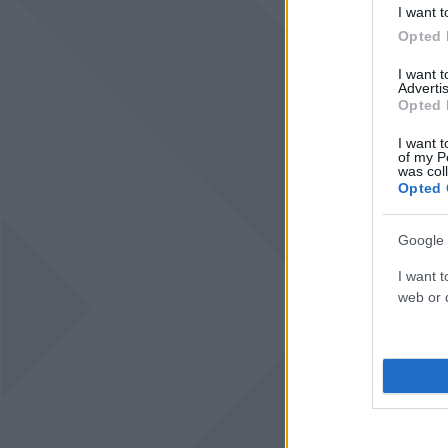
I want t
Opted 
I want 
Advertis
Opted 
I want t
of my P
was col
Opted 
Google 
I want t
web or d