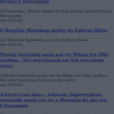
Ροντινέι ο Μεντιλίμπαρ
πριν 50 λεπτά
Ο Βαγγέλης Μαρινάκης μηνύει την Κρίσταλ Πάλας
πριν 50 λεπτά
Μεγάλο πανελλήνιο ρεκόρ από τον Μάρκο στα 200μ
ελεύθερο - Νο5 στην Ευρώπη και Νο6 στον κόσμο
φέτος!
πριν 56 λεπτά
Aπίστευτο και όμως... τούρκικο: Δημοσιογράφος
συνελήφθη επειδή είπε ότι ο Μουσιάλα θα πάει στη
Γαλατασαράι