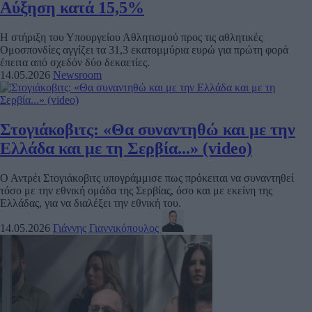
Αύξηση κατά 15,5%
Η στήριξη του Υπουργείου Αθλητισμού προς τις αθλητικές
Ομοσπονδίες αγγίζει τα 31,3 εκατομμύρια ευρώ για πρώτη φορά
έπειτα από σχεδόν δύο δεκαετίες.
14.05.2026
Newsroom
Στογιάκοβιτς: «Θα συναντηθώ και με την
Ελλάδα και με τη Σερβία...» (video)
Ο Αντρέι Στογιάκοβιτς υπογράμμισε πως πρόκειται να συναντηθεί
τόσο με την εθνική ομάδα της Σερβίας, όσο και με εκείνη της
Ελλάδας, για να διαλέξει την εθνική του.
14.05.2026
Γιάννης Γιαννικόπουλος