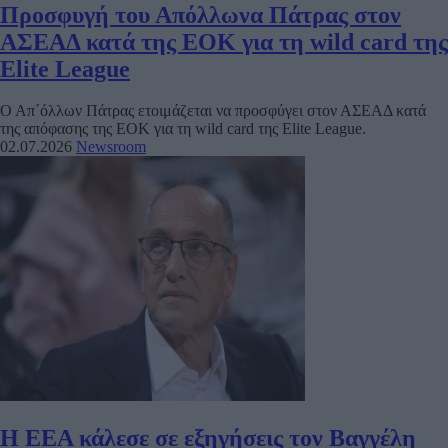
Προσφυγή του Απόλλωνα Πάτρας στον
ΑΣΕΑΔ κατά της ΕΟΚ για τη wild card της
Elite League
Ο Απ΄όλλων Πάτρας ετοιμάζεται να προσφύγει στον ΑΣΕΑΔ κατά
της απόφασης της ΕΟΚ για τη wild card της Elite League.
02.07.2026
Newsroom
Η ΕΕΑ κάλεσε σε εξηγήσεις τον Βαγγέλη