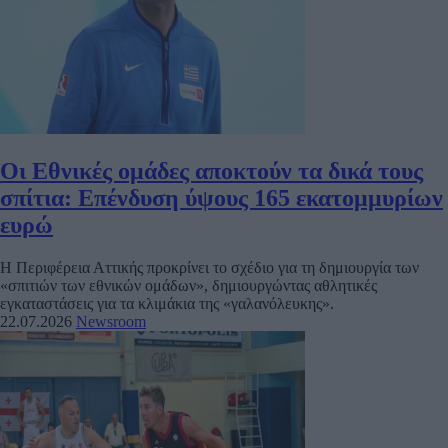
Οι Εθνικές ομάδες αποκτούν τα δικά τους
σπίτια: Επένδυση ύψους 165 εκατομμυρίων
ευρώ
Η Περιφέρεια Αττικής προκρίνει το σχέδιο για τη δημιουργία των
«σπιτιών των εθνικών ομάδων», δημιουργώντας αθλητικές
εγκαταστάσεις για τα κλιμάκια της «γαλανόλευκης».
22.07.2026
Newsroom