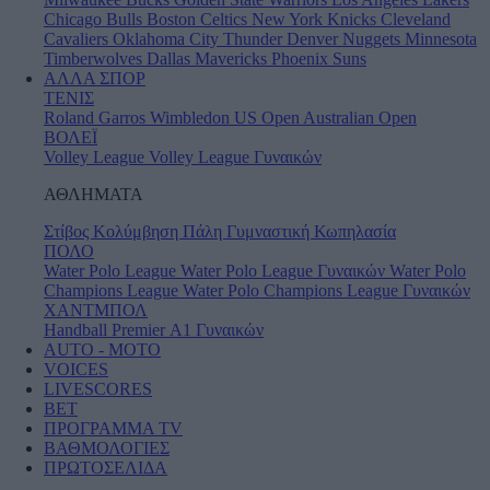
Chicago Bulls
Boston Celtics
New York Knicks
Cleveland
Cavaliers
Oklahoma City Thunder
Denver Nuggets
Minnesota
Timberwolves
Dallas Mavericks
Phoenix Suns
ΑΛΛΑ ΣΠΟΡ
ΤΕΝΙΣ
Roland Garros
Wimbledon
US Open
Australian Open
ΒΟΛΕΪ
Volley League
Volley League Γυναικών
ΑΘΛΗΜΑΤΑ
Στίβος
Κολύμβηση
Πάλη
Γυμναστική
Κωπηλασία
ΠΟΛΟ
Water Polo League
Water Polo League Γυναικών
Water Polo
Champions League
Water Polo Champions League Γυναικών
ΧΑΝΤΜΠΟΛ
Handball Premier
Α1 Γυναικών
AUTO - MOTO
VOICES
LIVESCORES
BET
ΠΡΟΓΡΑΜΜΑ TV
ΒΑΘΜΟΛΟΓΙΕΣ
ΠΡΩΤΟΣΕΛΙΔΑ