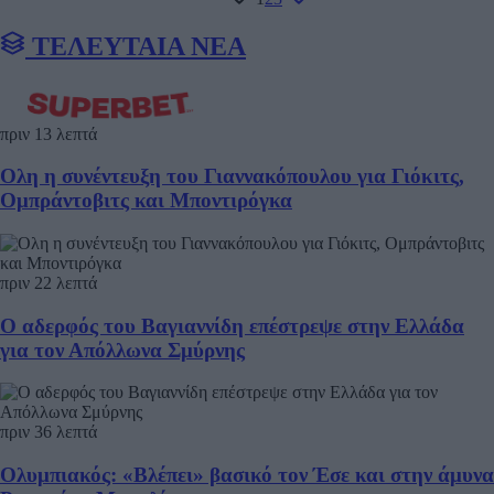
ΤΕΛΕΥΤΑΙΑ ΝΕΑ
πριν 13 λεπτά
Ολη η συνέντευξη του Γιαννακόπουλου για Γιόκιτς,
Ομπράντοβιτς και Μποντιρόγκα
πριν 22 λεπτά
Ο αδερφός του Βαγιαννίδη επέστρεψε στην Ελλάδα
για τον Απόλλωνα Σμύρνης
πριν 36 λεπτά
Ολυμπιακός: «Βλέπει» βασικό τον Έσε και στην άμυνα