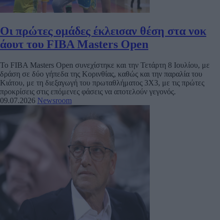
Οι πρώτες ομάδες έκλεισαν θέση στα νοκ
άουτ του FIBA Masters Open
Το FIBA Masters Open συνεχίστηκε και την Τετάρτη 8 Ιουλίου, με
δράση σε δύο γήπεδα της Κορινθίας, καθώς και την παραλία του
Κιάτου, με τη διεξαγωγή του πρωταθλήματος 3Χ3, με τις πρώτες
προκρίσεις στις επόμενες φάσεις να αποτελούν γεγονός.
09.07.2026
Newsroom