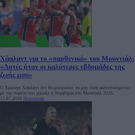
Χάαλαντ για το «παρθενικό» του Μουντιάλ:
«Αυτές ήταν οι καλύτερες εβδομάδες της
ζωής μου»
Ο Έρλινγκ Χάαλαντ δεν θα μπορούσε να μην είναι ικανοποιημένος
με την πορεία που χάραξε η Νορβηγία στο Μουντιάλ 2026.
12.07.2026
Newsroom