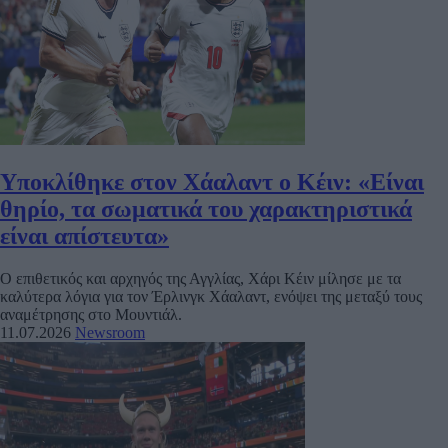
Υποκλίθηκε στον Χάαλαντ ο Κέιν: «Είναι
θηρίο, τα σωματικά του χαρακτηριστικά
είναι απίστευτα»
Ο επιθετικός και αρχηγός της Αγγλίας, Χάρι Κέιν μίλησε με τα
καλύτερα λόγια για τον Έρλινγκ Χάαλαντ, ενόψει της μεταξύ τους
αναμέτρησης στο Μουντιάλ.
11.07.2026
Newsroom