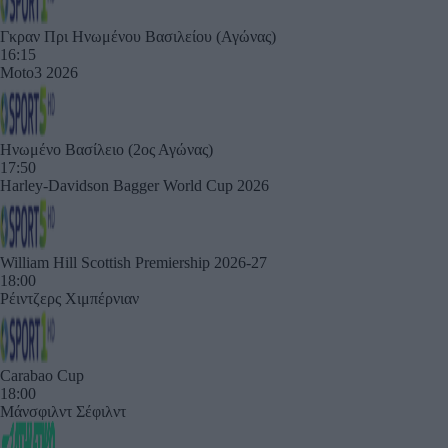
Γκραν Πρι Ηνωμένου Βασιλείου (Αγώνας)
16:15
Moto3 2026
Ηνωμένο Βασίλειο (2ος Αγώνας)
17:50
Harley-Davidson Bagger World Cup 2026
William Hill Scottish Premiership 2026-27
18:00
Ρέιντζερς
Χιμπέρνιαν
Carabao Cup
18:00
Μάνσφιλντ
Σέφιλντ