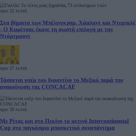
πριν 32 λεπτά
Στα βήματα των Μπέλινγκχαμ, Χάαλαντ και Ντεμπελέ
- Ο Καρέτσας έκανε τη σωστή επιλογή με την
Ντόρτμουντ
πριν 37 λεπτά
Τάσσεται υπέρ του Ινφαντίνο το Μεξικό παρά την
ανακοίνωση της CONCACAF
πριν 39 λεπτά
Mε Ρίτας και στο Πεκίνο το φετινό Intercontinental
Cup στο παγκόσμιο μπασκετικό συναπάντημα