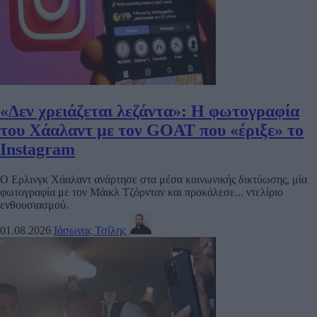
«Δεν χρειάζεται λεζάντα»: Η φωτογραφία
του Χάαλαντ με τον GOAT που «έριξε» το
Instagram
Ο Ερλινγκ Χάαλαντ ανάρτησε στα μέσα κοινωνικής δικτύωσης, μία
φωτογραφία με τον Μάικλ Τζόρνταν και προκάλεσε... ντελίριο
ενθουσιασμού.
01.08.2026
Ιάσωνας Τσίλης