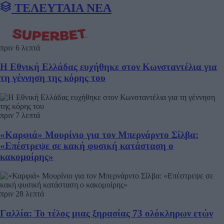
ΤΕΛΕΥΤΑΙΑ ΝΕΑ
πριν 6 λεπτά
Η Εθνική Ελλάδας ευχήθηκε στον Κωνσταντέλια για
τη γέννηση της κόρης του
πριν 7 λεπτά
«Καρφιά» Μουρίνιο για τον Μπερνάρντο Σίλβα:
«Επέστρεψε σε κακή φυσική κατάσταση ο
κακομοίρης»
πριν 28 λεπτά
Γαλλία: Το τέλος μιας ξηρασίας 73 ολόκληρων ετών