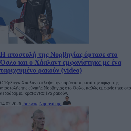
Η αποστολή της Νορβηγίας έφτασε στο
Όσλο και ο Χάαλαντ εμφανίστηκε με ένα
ταριχευμένο ρακούν (video)
Ο Έρλινγκ Χάαλαντ έκλεψε την παράσταση κατά την άφιξη της
αποστολής της εθνικής Νορβηγίας στο Όσλο, καθώς εμφανίστηκε στο
αεροδρόμιο, κρατώντας ένα ρακούν.
14.07.2026
Ιάσωνας Νησανάκης