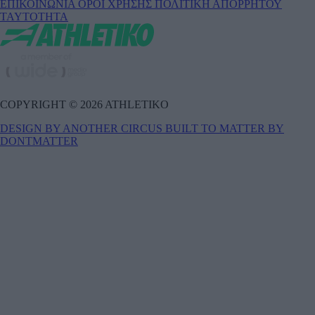
ΕΠΙΚΟΙΝΩΝΙΑ
ΟΡΟΙ ΧΡΗΣΗΣ
ΠΟΛΙΤΙΚΗ ΑΠΟΡΡΗΤΟΥ
TAYTOTHTA
COPYRIGHT © 2026 ATHLETIKO
DESIGN BY ANOTHER CIRCUS
BUILT TO MATTER BY
DONTMATTER