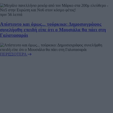
πριν 56 λεπτά
Aπίστευτο και όμως... τούρκικο: Δημοσιογράφος
συνελήφθη επειδή είπε ότι ο Μουσιάλα θα πάει στη
Γαλατασαράι
ΠΕΡΙΣΣΟΤΕΡΑ