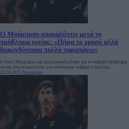
Ο Μούμπρου αποκαλύπτει μετά το
πρόβλημα υγείας: «Πήρα το χρυσό αλλά
διακινδύνευσα πολλά παραπάνω»
Ο Άλεξ Μούμπρου για πρώτη φορά μίλησε για το σοβαρό πρόβλημα
υγείας που αντιμετώπισε και κινδύνευσε σοβαρά η ζωή του.
22.10.2025
Newsroom