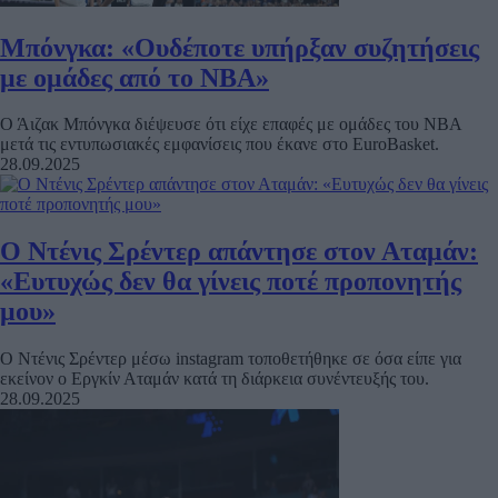
Μπόνγκα: «Ουδέποτε υπήρξαν συζητήσεις
με ομάδες από το ΝΒΑ»
Ο Άιζακ Μπόνγκα διέψευσε ότι είχε επαφές με ομάδες του NBA
μετά τις εντυπωσιακές εμφανίσεις που έκανε στο EuroBasket.
28.09.2025
Ο Ντένις Σρέντερ απάντησε στον Αταμάν:
«Ευτυχώς δεν θα γίνεις ποτέ προπονητής
μου»
Ο Ντένις Σρέντερ μέσω instagram τοποθετήθηκε σε όσα είπε για
εκείνον ο Εργκίν Αταμάν κατά τη διάρκεια συνέντευξής του.
28.09.2025