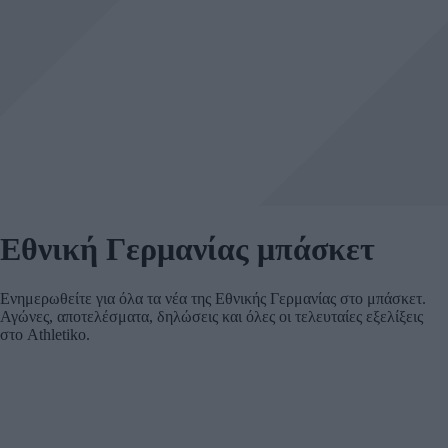
Εθνική Γερμανίας μπάσκετ
Ενημερωθείτε για όλα τα νέα της Εθνικής Γερμανίας στο μπάσκετ.
Αγώνες, αποτελέσματα, δηλώσεις και όλες οι τελευταίες εξελίξεις
στο Athletiko.