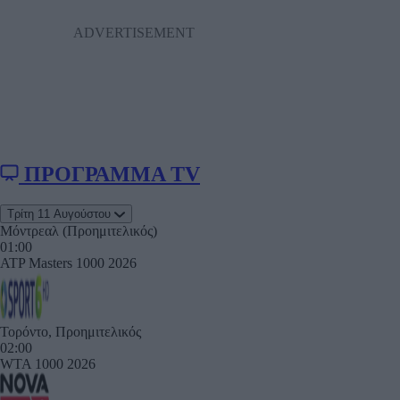
ΠΡΟΓΡΑΜΜΑ TV
Τρίτη 11 Αυγούστου
Μόντρεαλ (Προημιτελικός)
01:00
ATP Masters 1000 2026
Τορόντο, Προημιτελικός
02:00
WTA 1000 2026