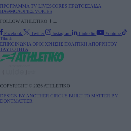
ΠΡΟΓΡΑΜΜΑ TV
LIVESCORES
ΠΡΩΤΟΣΕΛΙΔΑ
ΒΑΘΜΟΛΟΓΙΕΣ
VOICES
FOLLOW ATHLETIKO
Facebook
Twitter
Instagram
Linkedin
Youtube
Tiktok
ΕΠΙΚΟΙΝΩΝΙΑ
ΟΡΟΙ ΧΡΗΣΗΣ
ΠΟΛΙΤΙΚΗ ΑΠΟΡΡΗΤΟΥ
TAYTOTHTA
COPYRIGHT © 2026 ATHLETIKO
DESIGN BY ANOTHER CIRCUS
BUILT TO MATTER BY
DONTMATTER