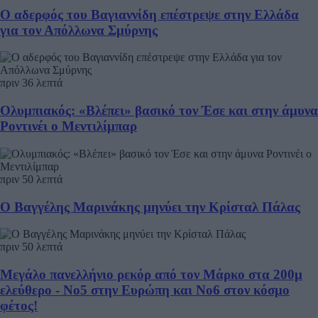
Ο αδερφός του Βαγιαννίδη επέστρεψε στην Ελλάδα
για τον Απόλλωνα Σμύρνης
πριν 36 λεπτά
Ολυμπιακός: «Βλέπει» βασικό τον Έσε και στην άμυνα
Ροντινέι ο Μεντιλίμπαρ
πριν 50 λεπτά
Ο Βαγγέλης Μαρινάκης μηνύει την Κρίσταλ Πάλας
πριν 50 λεπτά
Μεγάλο πανελλήνιο ρεκόρ από τον Μάρκο στα 200μ
ελεύθερο - Νο5 στην Ευρώπη και Νο6 στον κόσμο
φέτος!