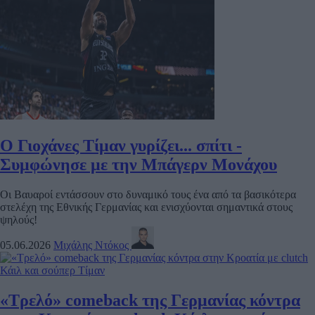
Ο Γιοχάνες Τίμαν γυρίζει... σπίτι -
Συμφώνησε με την Μπάγερν Μονάχου
Οι Βαυαροί εντάσσουν στο δυναμικό τους ένα από τα βασικότερα
στελέχη της Εθνικής Γερμανίας και ενισχύονται σημαντικά στους
ψηλούς!
05.06.2026
Μιχάλης Ντόκος
«Τρελό» comeback της Γερμανίας κόντρα