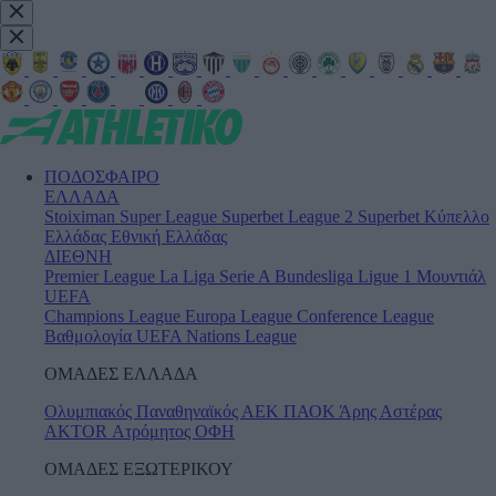
ΠΟΔΟΣΦΑΙΡΟ
ΕΛΛΑΔΑ
Stoiximan Super League
Superbet League 2
Superbet Κύπελλο
Ελλάδας
Εθνική Ελλάδας
ΔΙΕΘΝΗ
Premier League
La Liga
Serie A
Bundesliga
Ligue 1
Μουντιάλ
UEFA
Champions League
Europa League
Conference League
Βαθμολογία UEFA
Nations League
ΟΜΑΔΕΣ ΕΛΛΑΔΑ
Ολυμπιακός
Παναθηναϊκός
ΑΕΚ
ΠΑΟΚ
Άρης
Αστέρας
AKTOR
Ατρόμητος
ΟΦΗ
ΟΜΑΔΕΣ ΕΞΩΤΕΡΙΚΟΥ