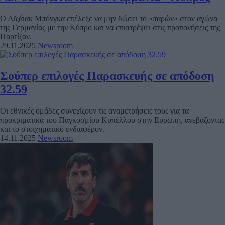
Ο Αϊζάιακ Μπόνγκα επέλεξε να μην δώσει το «παρών» στον αγώνα
της Γερμανίας με την Κύπρο και να επιστρέψει στις προπονήσεις της
Παρτίζαν.
29.11.2025
Newsroom
Σούπερ επιλογές Παρασκευής σε απόδοση
32.59
Οι εθνικές ομάδες συνεχίζουν τις αναμετρήσεις τους για τα
προκριματικά του Παγκοσμίου Κυπέλλου στην Ευρώπη, ανεβάζοντας
και το στοιχηματικό ενδιαφέρον.
14.11.2025
Newsroom