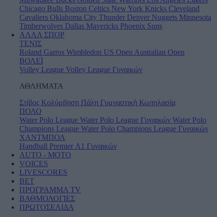
Chicago Bulls
Boston Celtics
New York Knicks
Cleveland
Cavaliers
Oklahoma City Thunder
Denver Nuggets
Minnesota
Timberwolves
Dallas Mavericks
Phoenix Suns
ΑΛΛΑ ΣΠΟΡ
ΤΕΝΙΣ
Roland Garros
Wimbledon
US Open
Australian Open
ΒΟΛΕΪ
Volley League
Volley League Γυναικών
ΑΘΛΗΜΑΤΑ
Στίβος
Κολύμβηση
Πάλη
Γυμναστική
Κωπηλασία
ΠΟΛΟ
Water Polo League
Water Polo League Γυναικών
Water Polo
Champions League
Water Polo Champions League Γυναικών
ΧΑΝΤΜΠΟΛ
Handball Premier
Α1 Γυναικών
AUTO - MOTO
VOICES
LIVESCORES
BET
ΠΡΟΓΡΑΜΜΑ TV
ΒΑΘΜΟΛΟΓΙΕΣ
ΠΡΩΤΟΣΕΛΙΔΑ