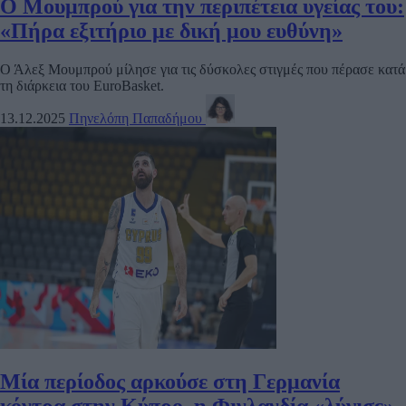
Ο Μουμπρού για την περιπέτεια υγείας του:
«Πήρα εξιτήριο με δική μου ευθύνη»
Ο Άλεξ Μουμπρού μίλησε για τις δύσκολες στιγμές που πέρασε κατά
τη διάρκεια του EuroBasket.
13.12.2025
Πηνελόπη Παπαδήμου
Μία περίοδος αρκούσε στη Γερμανία