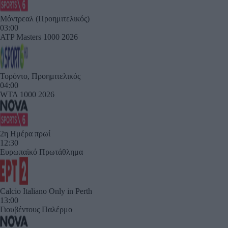
Μόντρεαλ (Προημιτελικός)
03:00
ATP Masters 1000 2026
Τορόντο, Προημιτελικός
04:00
WTA 1000 2026
2η Ημέρα πρωί
12:30
Ευρωπαϊκό Πρωτάθλημα
Calcio Italiano Only in Perth
13:00
Γιουβέντους
Παλέρμο