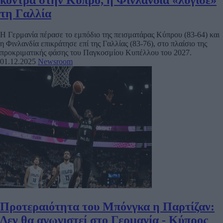
κόντρα στην Κύπρο, η Φινλανδία «λύγισε»
τη Γαλλία
Η Γερμανία πέρασε το εμπόδιο της πεισματάρας Κύπρου (83-64) και
η Φινλανδία επικράτησε επί της Γαλλίας (83-76), στο πλαίσιο της
προκριματικής φάσης του Παγκοσμίου Κυπέλλου του 2027.
01.12.2025
Newsroom
Προτεραιότητα του Μπόνγκα η Παρτίζαν:
Δεν θα αγωνιστεί στο Γερμανία - Κύπρος