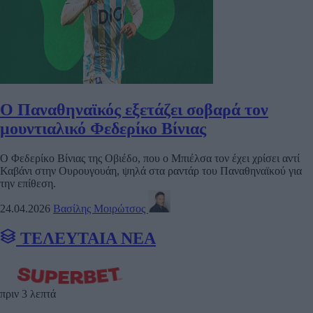
Ο Παναθηναϊκός εξετάζει σοβαρά τον
μουντιαλικό Φεδερίκο Βίνιας
Ο Φεδερίκο Βίνιας της Οβιέδο, που ο Μπιέλσα τον έχει χρίσει αντί
Καβάνι στην Ουρουγουάη, ψηλά στα ραντάρ του Παναθηναϊκού για
την επίθεση.
24.04.2026
Βασίλης Μοιρώτσος
ΤΕΛΕΥΤΑΙΑ ΝΕΑ
πριν 3 λεπτά