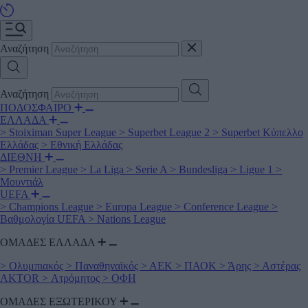
Αναζήτηση
Αναζήτηση
ΠΟΔΟΣΦΑΙΡΟ
ΕΛΛΑΔΑ
>
Stoiximan Super League
>
Superbet League 2
>
Superbet Κύπελλο
Ελλάδας
>
Εθνική Ελλάδας
ΔΙΕΘΝΗ
>
Premier League
>
La Liga
>
Serie A
>
Bundesliga
>
Ligue 1
>
Μουντιάλ
UEFA
>
Champions League
>
Europa League
>
Conference League
>
Βαθμολογία UEFA
>
Nations League
ΟΜΑΔΕΣ ΕΛΛΑΔΑ
>
Ολυμπιακός
>
Παναθηναϊκός
>
ΑΕΚ
>
ΠΑΟΚ
>
Άρης
>
Αστέρας
AKTOR
>
Ατρόμητος
>
ΟΦΗ
ΟΜΑΔΕΣ ΕΞΩΤΕΡΙΚΟΥ