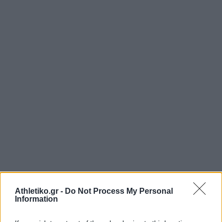
Athletiko.gr -
Do Not Process My Personal
Information