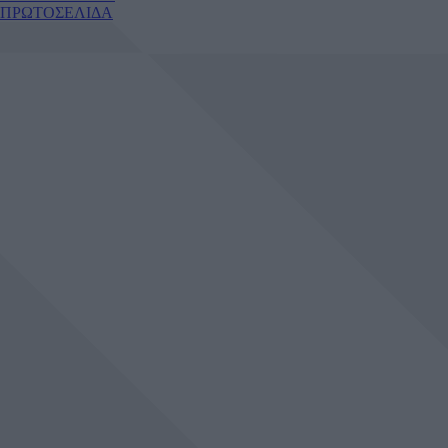
ΠΡΩΤΟΣΕΛΙΔΑ