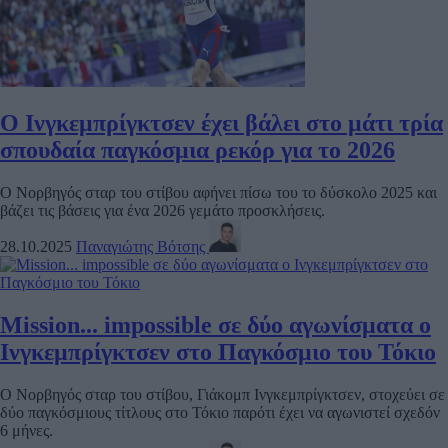
Ο Ινγκεμπρίγκτσεν έχει βάλει στο μάτι τρία
σπουδαία παγκόσμια ρεκόρ για το 2026
Ο Νορβηγός σταρ του στίβου αφήνει πίσω του το δύσκολο 2025 και
βάζει τις βάσεις για ένα 2026 γεμάτο προσκλήσεις.
28.10.2025
Παναγιώτης Βότσης
Mission... impossible σε δύο αγωνίσματα ο
Ινγκεμπρίγκτσεν στο Παγκόσμιο του Τόκιο
Ο Νορβηγός σταρ του στίβου, Γιάκομπ Ινγκεμπρίγκτσεν, στοχεύει σε
δύο παγκόσμιους τίτλους στο Τόκιο παρότι έχει να αγωνιστεί σχεδόν
6 μήνες.