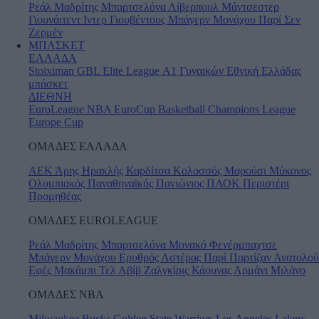
Ρεάλ Μαδρίτης
Μπαρτσελόνα
Λίβερπουλ
Μάντσεστερ
Γιουνάιτεντ
Ιντερ
Γιουβέντους
Μπάγερν Μονάχου
Παρί Σεν
Ζερμέν
ΜΠΑΣΚΕΤ
ΕΛΛΑΔΑ
Stoiximan GBL
Elite League
Α1 Γυναικών
Εθνική Ελλάδας
μπάσκετ
ΔΙΕΘΝΗ
EuroLeague
NBA
EuroCup
Basketball Champions League
Europe Cup
ΟΜΑΔΕΣ ΕΛΛΑΔΑ
ΑΕΚ
Άρης
Ηρακλής
Καρδίτσα
Κολοσσός
Μαρούσι
Μύκονος
Ολυμπιακός
Παναθηναϊκός
Πανιώνιος
ΠΑΟΚ
Περιστέρι
Προμηθέας
ΟΜΑΔΕΣ EUROLEAGUE
Ρεάλ Μαδρίτης
Μπαρτσελόνα
Μονακό
Φενέρμπαχτσε
Μπάγερν Μονάχου
Ερυθρός Αστέρας
Παρί
Παρτίζαν
Ανατολού
Εφές
Μακάμπι Τελ Αβίβ
Ζαλγκίρις Κάουνας
Αρμάνι Μιλάνο
ΟΜΑΔΕΣ ΝΒΑ
Milwaukee Bucks
Golden State Warriors
Los Angeles Lakers