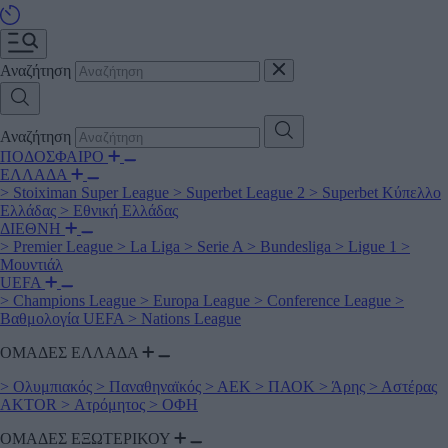
Αναζήτηση
Αναζήτηση
ΠΟΔΟΣΦΑΙΡΟ
ΕΛΛΑΔΑ
>
Stoiximan Super League
>
Superbet League 2
>
Superbet Κύπελλο
Ελλάδας
>
Εθνική Ελλάδας
ΔΙΕΘΝΗ
>
Premier League
>
La Liga
>
Serie A
>
Bundesliga
>
Ligue 1
>
Μουντιάλ
UEFA
>
Champions League
>
Europa League
>
Conference League
>
Βαθμολογία UEFA
>
Nations League
ΟΜΑΔΕΣ ΕΛΛΑΔΑ
>
Ολυμπιακός
>
Παναθηναϊκός
>
ΑΕΚ
>
ΠΑΟΚ
>
Άρης
>
Αστέρας
AKTOR
>
Ατρόμητος
>
ΟΦΗ
ΟΜΑΔΕΣ ΕΞΩΤΕΡΙΚΟΥ