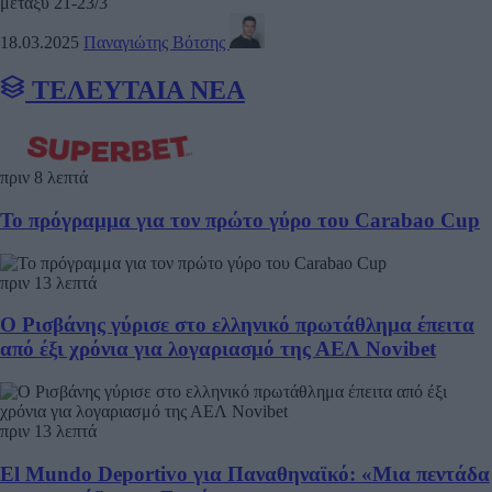
μεταξύ 21-23/3
18.03.2025
Παναγιώτης Βότσης
ΤΕΛΕΥΤΑΙΑ ΝΕΑ
πριν 8 λεπτά
Το πρόγραμμα για τον πρώτο γύρο του Carabao Cup
πριν 13 λεπτά
Ο Ρισβάνης γύρισε στο ελληνικό πρωτάθλημα έπειτα
από έξι χρόνια για λογαριασμό της ΑΕΛ Novibet
πριν 13 λεπτά
El Mundo Deportivo για Παναθηναϊκό: «Μια πεντάδα