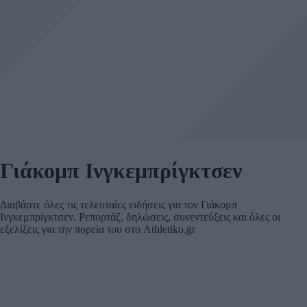
Γιάκομπ Ινγκεμπρίγκτσεν
Διαβάστε όλες τις τελευταίες ειδήσεις για τον Γιάκομπ
Ινγκεμπρίγκτσεν. Ρεπορτάζ, δηλώσεις, συνεντεύξεις και όλες οι
εξελίξεις για την πορεία του στο Athletiko.gr