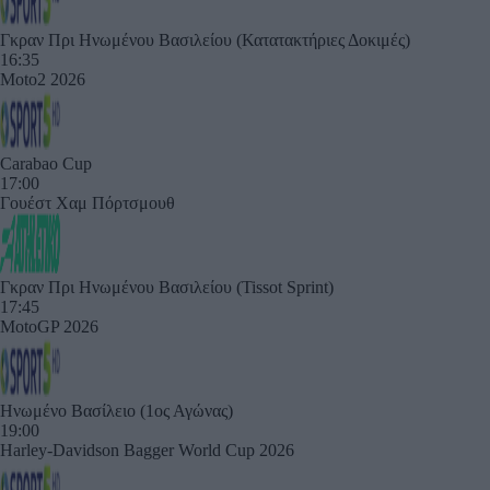
Γκραν Πρι Ηνωμένου Βασιλείου (Κατατακτήριες Δοκιμές)
16:35
Moto2 2026
Carabao Cup
17:00
Γουέστ Χαμ
Πόρτσμουθ
Γκραν Πρι Ηνωμένου Βασιλείου (Tissot Sprint)
17:45
MotoGP 2026
Ηνωμένο Βασίλειο (1ος Αγώνας)
19:00
Harley-Davidson Bagger World Cup 2026