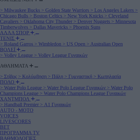
>
Milwaukee Bucks
>
Golden State Warriors
>
Los Angeles Lakers
>
Chicago Bulls
>
Boston Celtics
>
New York Knicks
>
Cleveland
Cavaliers
>
Oklahoma City Thunder
>
Denver Nuggets
>
Minnesota
Timberwolves
>
Dallas Mavericks
>
Phoenix Suns
ΑΛΛΑ ΣΠΟΡ
ΤΕΝΙΣ
>
Roland Garros
>
Wimbledon
>
US Open
>
Australian Open
ΒΟΛΕΪ
>
Volley League
>
Volley League Γυναικών
ΑΘΛΗΜΑΤΑ
>
Στίβος
>
Κολύμβηση
>
Πάλη
>
Γυμναστική
>
Κωπηλασία
ΠΟΛΟ
>
Water Polo League
>
Water Polo League Γυναικών
>
Water Polo
Champions League
>
Water Polo Champions League Γυναικών
ΧΑΝΤΜΠΟΛ
>
Handball Premier
>
Α1 Γυναικών
AUTO - MOTO
VOICES
LIVESCORES
BET
ΠΡΟΓΡΑΜΜΑ TV
ΒΑΘΜΟΛΟΓΙΕΣ