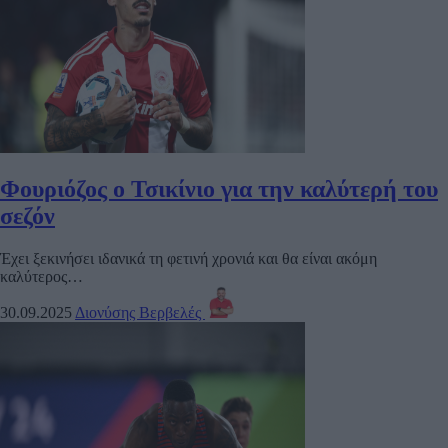
Φουριόζος ο Τσικίνιο για την καλύτερή του
σεζόν
Έχει ξεκινήσει ιδανικά τη φετινή χρονιά και θα είναι ακόμη
καλύτερος…
30.09.2025
Διονύσης Βερβελές