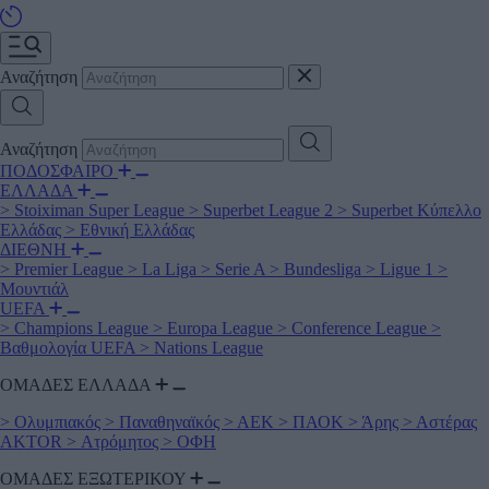
Αναζήτηση
Αναζήτηση
ΠΟΔΟΣΦΑΙΡΟ
ΕΛΛΑΔΑ
>
Stoiximan Super League
>
Superbet League 2
>
Superbet Κύπελλο
Ελλάδας
>
Εθνική Ελλάδας
ΔΙΕΘΝΗ
>
Premier League
>
La Liga
>
Serie A
>
Bundesliga
>
Ligue 1
>
Μουντιάλ
UEFA
>
Champions League
>
Europa League
>
Conference League
>
Βαθμολογία UEFA
>
Nations League
ΟΜΑΔΕΣ ΕΛΛΑΔΑ
>
Ολυμπιακός
>
Παναθηναϊκός
>
ΑΕΚ
>
ΠΑΟΚ
>
Άρης
>
Αστέρας
AKTOR
>
Ατρόμητος
>
ΟΦΗ
ΟΜΑΔΕΣ ΕΞΩΤΕΡΙΚΟΥ