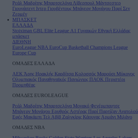
Ρεάλ Μαδρίτης
Μπαρτσελόνα
Λίβερπουλ
Μάντσεστερ
Γιουνάιτεντ
Ιντερ
Γιουβέντους
Μπάγερν Μονάχου
Παρί Σεν
Ζερμέν
ΜΠΑΣΚΕΤ
ΕΛΛΑΔΑ
Stoiximan GBL
Elite League
Α1 Γυναικών
Εθνική Ελλάδας
μπάσκετ
ΔΙΕΘΝΗ
EuroLeague
NBA
EuroCup
Basketball Champions League
Europe Cup
ΟΜΑΔΕΣ ΕΛΛΑΔΑ
ΑΕΚ
Άρης
Ηρακλής
Καρδίτσα
Κολοσσός
Μαρούσι
Μύκονος
Ολυμπιακός
Παναθηναϊκός
Πανιώνιος
ΠΑΟΚ
Περιστέρι
Προμηθέας
ΟΜΑΔΕΣ EUROLEAGUE
Ρεάλ Μαδρίτης
Μπαρτσελόνα
Μονακό
Φενέρμπαχτσε
Μπάγερν Μονάχου
Ερυθρός Αστέρας
Παρί
Παρτίζαν
Ανατολού
Εφές
Μακάμπι Τελ Αβίβ
Ζαλγκίρις Κάουνας
Αρμάνι Μιλάνο
ΟΜΑΔΕΣ ΝΒΑ
Milwaukee Bucks
Golden State Warriors
Los Angeles Lakers