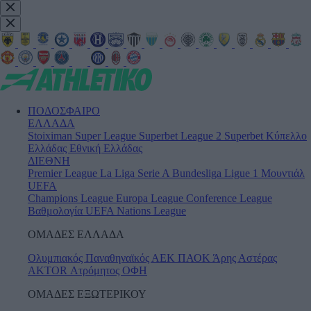
ΠΟΔΟΣΦΑΙΡΟ
ΕΛΛΑΔΑ
Stoiximan Super League
Superbet League 2
Superbet Κύπελλο
Ελλάδας
Εθνική Ελλάδας
ΔΙΕΘΝΗ
Premier League
La Liga
Serie A
Bundesliga
Ligue 1
Μουντιάλ
UEFA
Champions League
Europa League
Conference League
Βαθμολογία UEFA
Nations League
ΟΜΑΔΕΣ ΕΛΛΑΔΑ
Ολυμπιακός
Παναθηναϊκός
ΑΕΚ
ΠΑΟΚ
Άρης
Αστέρας
AKTOR
Ατρόμητος
ΟΦΗ
ΟΜΑΔΕΣ ΕΞΩΤΕΡΙΚΟΥ