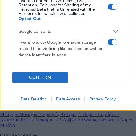
I want to opt-out of Collection, Use,
Retention, Sale, and/or Sharing of my
>
Ρεάλ Μαδρίτης
>
Μπαρτσελόνα
>
Λίβερπουλ
>
Μάντσεστερ
Personal Data that Is Unrelated with the
Γιουνάιτεντ
>
Ιντερ
>
Γιουβέντους
>
Μπάγερν Μονάχου
>
Παρί Σεν
Purposes for which it was collected.
Ζερμέν
Opted Out
ΜΠΑΣΚΕΤ
ΕΛΛΑΔΑ
Google consents
>
Stoiximan GBL
>
Elite League
>
Α1 Γυναικών
>
Εθνική Ελλάδας
μπάσκετ
I want to allow Google to enable storage
ΔΙΕΘΝΗ
related to advertising like cookies on web or
>
EuroLeague
>
NBA
>
EuroCup
>
Basketball Champions League
>
device identifiers in apps.
Europe Cup
ΟΜΑΔΕΣ ΕΛΛΑΔΑ
>
ΑΕΚ
>
Άρης
>
Ηρακλής
>
Καρδίτσα
>
Κολοσσός
>
Μαρούσι
>
CONFIRM
Μύκονος
>
Ολυμπιακός
>
Παναθηναϊκός
>
Πανιώνιος
>
ΠΑΟΚ
>
Περιστέρι
>
Προμηθέας
ΟΜΑΔΕΣ EUROLEAGUE
Data Deletion
Data Access
Privacy Policy
>
Ρεάλ Μαδρίτης
>
Μπαρτσελόνα
>
Μονακό
>
Φενέρμπαχτσε
>
Μπάγερν Μονάχου
>
Ερυθρός Αστέρας
>
Παρί
>
Παρτίζαν
>
Ανατολού Εφές
>
Μακάμπι Τελ Αβίβ
>
Ζαλγκίρις Κάουνας
>
Αρμάνι
Μιλάνο
ΟΜΑΔΕΣ ΝΒΑ