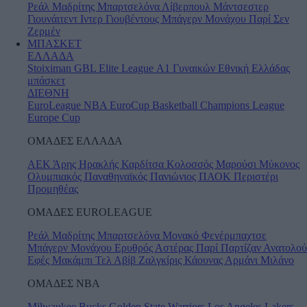
Ρεάλ Μαδρίτης
Μπαρτσελόνα
Λίβερπουλ
Μάντσεστερ
Γιουνάιτεντ
Ιντερ
Γιουβέντους
Μπάγερν Μονάχου
Παρί Σεν
Ζερμέν
ΜΠΑΣΚΕΤ
ΕΛΛΑΔΑ
Stoiximan GBL
Elite League
Α1 Γυναικών
Εθνική Ελλάδας
μπάσκετ
ΔΙΕΘΝΗ
EuroLeague
NBA
EuroCup
Basketball Champions League
Europe Cup
ΟΜΑΔΕΣ ΕΛΛΑΔΑ
ΑΕΚ
Άρης
Ηρακλής
Καρδίτσα
Κολοσσός
Μαρούσι
Μύκονος
Ολυμπιακός
Παναθηναϊκός
Πανιώνιος
ΠΑΟΚ
Περιστέρι
Προμηθέας
ΟΜΑΔΕΣ EUROLEAGUE
Ρεάλ Μαδρίτης
Μπαρτσελόνα
Μονακό
Φενέρμπαχτσε
Μπάγερν Μονάχου
Ερυθρός Αστέρας
Παρί
Παρτίζαν
Ανατολού
Εφές
Μακάμπι Τελ Αβίβ
Ζαλγκίρις Κάουνας
Αρμάνι Μιλάνο
ΟΜΑΔΕΣ ΝΒΑ
Milwaukee Bucks
Golden State Warriors
Los Angeles Lakers