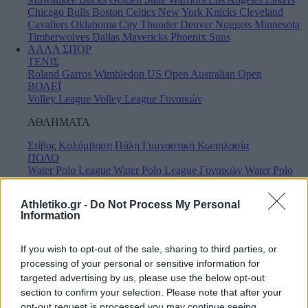
Chicago Bulls
Boston Celtics
New York Knicks
Cleveland
Cavaliers
Oklahoma City Thunder
Denver Nuggets
Minnesota
Timberwolves
Dallas Mavericks
Phoenix Suns
ΑΛΛΑ ΣΠΟΡ
ΤΕΝΙΣ
Roland Garros
Wimbledon
US Open
Australian Open
ΒΟΛΕΪ
Volley League
Volley League Γυναικών
ΑΘΛΗΜΑΤΑ
Στίβος
Κολύμβηση
Πάλη
Γυμναστική
Κωπηλασία
ΠΟΛΟ
Water Polo League
Water Polo League Γυναικών
Water Polo
Champions League
Water Polo Champions League Γυναικών
ΧΑΝΤΜΠΟΛ
Athletiko.gr -
Do Not Process My Personal
Handball Premier
Α1 Γυναικών
Information
AUTO - MOTO
VOICES
LIVESCORES
If you wish to opt-out of the sale, sharing to third parties, or
BET
processing of your personal or sensitive information for
ΠΡΟΓΡΑΜΜΑ TV
targeted advertising by us, please use the below opt-out
ΒΑΘΜΟΛΟΓΙΕΣ
section to confirm your selection. Please note that after your
ΠΡΩΤΟΣΕΛΙΔΑ
opt-out request is processed you may continue seeing