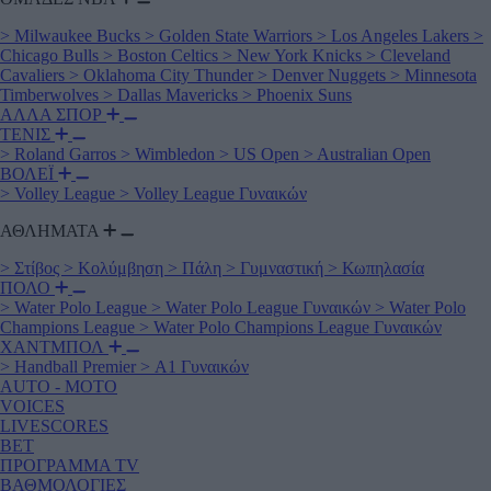
>
Milwaukee Bucks
>
Golden State Warriors
>
Los Angeles Lakers
>
Chicago Bulls
>
Boston Celtics
>
New York Knicks
>
Cleveland
Cavaliers
>
Oklahoma City Thunder
>
Denver Nuggets
>
Minnesota
Timberwolves
>
Dallas Mavericks
>
Phoenix Suns
ΑΛΛΑ ΣΠΟΡ
ΤΕΝΙΣ
>
Roland Garros
>
Wimbledon
>
US Open
>
Australian Open
ΒΟΛΕΪ
>
Volley League
>
Volley League Γυναικών
ΑΘΛΗΜΑΤΑ
>
Στίβος
>
Κολύμβηση
>
Πάλη
>
Γυμναστική
>
Κωπηλασία
ΠΟΛΟ
>
Water Polo League
>
Water Polo League Γυναικών
>
Water Polo
Champions League
>
Water Polo Champions League Γυναικών
ΧΑΝΤΜΠΟΛ
>
Handball Premier
>
Α1 Γυναικών
AUTO - MOTO
VOICES
LIVESCORES
BET
ΠΡΟΓΡΑΜΜΑ TV
ΒΑΘΜΟΛΟΓΙΕΣ