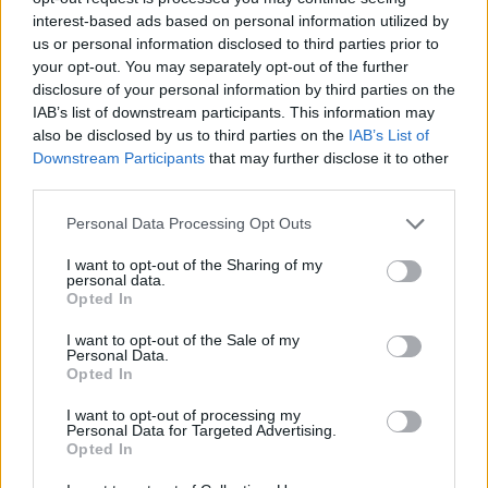
interest-based ads based on personal information utilized by
us or personal information disclosed to third parties prior to
your opt-out. You may separately opt-out of the further
Αναζήτηση
disclosure of your personal information by third parties on the
IAB’s list of downstream participants. This information may
also be disclosed by us to third parties on the
IAB’s List of
Αναζήτηση
Downstream Participants
that may further disclose it to other
ΠΟΔΟΣΦΑΙΡΟ
third parties.
ΕΛΛΑΔΑ
>
Stoiximan Super League
>
Superbet League 2
>
Superbet Κύπελλο
Please note that this website/app uses one or more Google
Personal Data Processing Opt Outs
Ελλάδας
>
Εθνική Ελλάδας
services and may gather and store information including but
ΔΙΕΘΝΗ
not limited to your visit or usage behaviour. You may click to
I want to opt-out of the Sharing of my
>
Premier League
>
La Liga
>
Serie A
>
Bundesliga
>
Ligue 1
>
personal data.
grant or deny consent to Google and its third-party tags to
Μουντιάλ
Opted In
UEFA
use your data for below specified purposes in below Google
>
Champions League
>
Europa League
>
Conference League
>
consent section.
I want to opt-out of the Sale of my
Βαθμολογία UEFA
>
Nations League
Personal Data.
Opted In
ΟΜΑΔΕΣ ΕΛΛΑΔΑ
I want to opt-out of processing my
>
Ολυμπιακός
>
Παναθηναϊκός
>
ΑΕΚ
>
ΠΑΟΚ
>
Άρης
>
Αστέρας
Personal Data for Targeted Advertising.
AKTOR
>
Ατρόμητος
>
ΟΦΗ
Opted In
ΟΜΑΔΕΣ ΕΞΩΤΕΡΙΚΟΥ