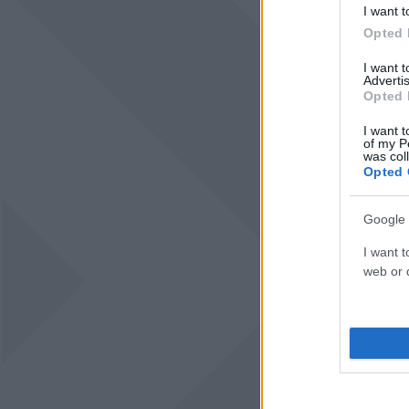
I want t
Opted 
I want 
Advertis
Opted 
I want t
of my P
was col
Opted 
Google 
I want t
web or d