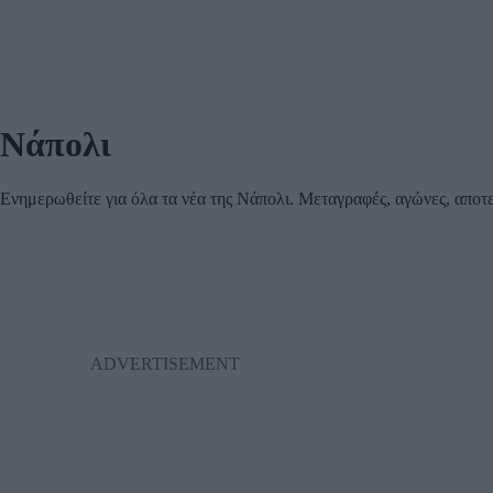
Νάπολι
Ενημερωθείτε για όλα τα νέα της Νάπολι. Μεταγραφές, αγώνες, αποτελέ