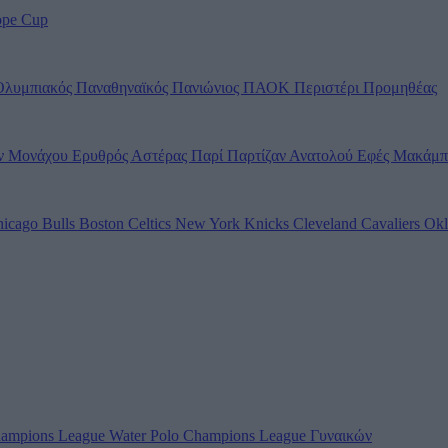
ope Cup
Ολυμπιακός
Παναθηναϊκός
Πανιώνιος
ΠΑΟΚ
Περιστέρι
Προμηθέας
ν Μονάχου
Ερυθρός Αστέρας
Παρί
Παρτίζαν
Ανατολού Εφές
Μακάμπ
icago Bulls
Boston Celtics
New York Knicks
Cleveland Cavaliers
Okl
hampions League
Water Polo Champions League Γυναικών