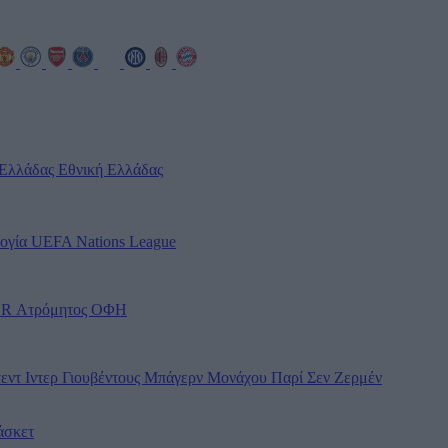
 Ελλάδας
Εθνική Ελλάδας
ογία UEFA
Nations League
OR
Ατρόμητος
ΟΦΗ
τεντ
Ιντερ
Γιουβέντους
Μπάγερν Μονάχου
Παρί Σεν Ζερμέν
άσκετ