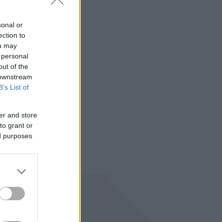
sonal or
ection to
ou may
 personal
out of the
 downstream
B’s List of
er and store
to grant or
ed purposes