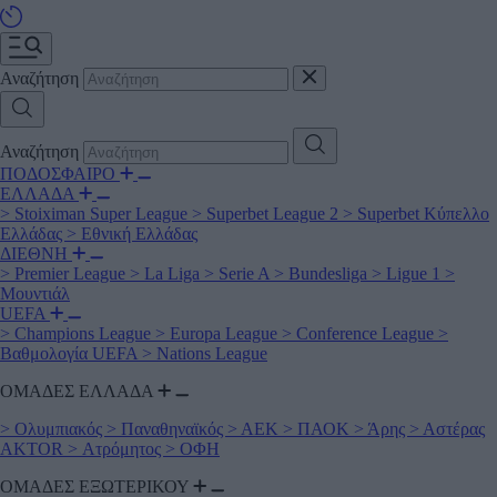
Αναζήτηση
Αναζήτηση
ΠΟΔΟΣΦΑΙΡΟ
ΕΛΛΑΔΑ
>
Stoiximan Super League
>
Superbet League 2
>
Superbet Κύπελλο
Ελλάδας
>
Εθνική Ελλάδας
ΔΙΕΘΝΗ
>
Premier League
>
La Liga
>
Serie A
>
Bundesliga
>
Ligue 1
>
Μουντιάλ
UEFA
>
Champions League
>
Europa League
>
Conference League
>
Βαθμολογία UEFA
>
Nations League
ΟΜΑΔΕΣ ΕΛΛΑΔΑ
>
Ολυμπιακός
>
Παναθηναϊκός
>
ΑΕΚ
>
ΠΑΟΚ
>
Άρης
>
Αστέρας
AKTOR
>
Ατρόμητος
>
ΟΦΗ
ΟΜΑΔΕΣ ΕΞΩΤΕΡΙΚΟΥ