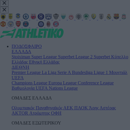
ΠΟΔΟΣΦΑΙΡΟ
ΕΛΛΑΔΑ
Stoiximan Super League
Superbet League 2
Superbet Κύπελλο
Ελλάδας
Εθνική Ελλάδας
ΔΙΕΘΝΗ
Premier League
La Liga
Serie A
Bundesliga
Ligue 1
Μουντιάλ
UEFA
Champions League
Europa League
Conference League
Βαθμολογία UEFA
Nations League
ΟΜΑΔΕΣ ΕΛΛΑΔΑ
Ολυμπιακός
Παναθηναϊκός
ΑΕΚ
ΠΑΟΚ
Άρης
Αστέρας
AKTOR
Ατρόμητος
ΟΦΗ
ΟΜΑΔΕΣ ΕΞΩΤΕΡΙΚΟΥ