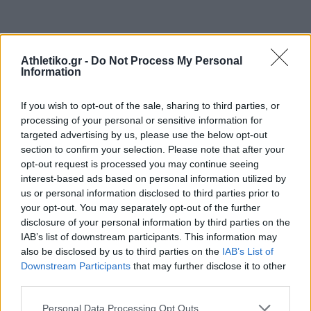
Athletiko.gr -
Do Not Process My Personal
Information
If you wish to opt-out of the sale, sharing to third parties, or
processing of your personal or sensitive information for
targeted advertising by us, please use the below opt-out
section to confirm your selection. Please note that after your
opt-out request is processed you may continue seeing
interest-based ads based on personal information utilized by
us or personal information disclosed to third parties prior to
your opt-out. You may separately opt-out of the further
disclosure of your personal information by third parties on the
IAB’s list of downstream participants. This information may
also be disclosed by us to third parties on the
IAB’s List of
Downstream Participants
that may further disclose it to other
third parties.
Please note that this website/app uses one or more Google
Personal Data Processing Opt Outs