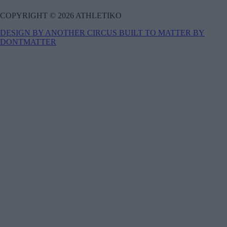
COPYRIGHT © 2026 ATHLETIKO
DESIGN BY ANOTHER CIRCUS
BUILT TO MATTER BY
DONTMATTER