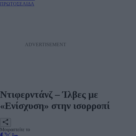
ΠΡΩΤΟΣΕΛΙΔΑ
Ντιφερντάνζ – Ίλβες με
«Ενίσχυση» στην ισορροπί
Μοιραστείτε το