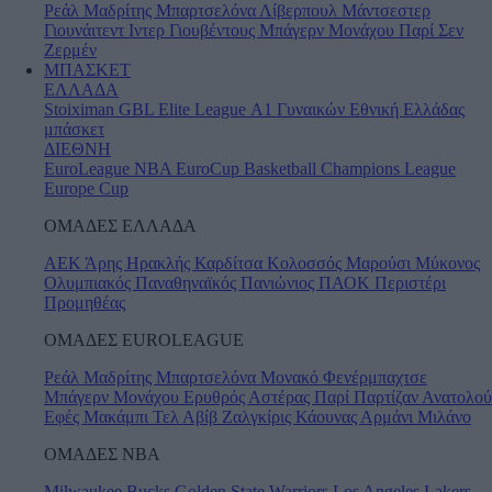
Ρεάλ Μαδρίτης
Μπαρτσελόνα
Λίβερπουλ
Μάντσεστερ
Γιουνάιτεντ
Ιντερ
Γιουβέντους
Μπάγερν Μονάχου
Παρί Σεν
Ζερμέν
ΜΠΑΣΚΕΤ
ΕΛΛΑΔΑ
Stoiximan GBL
Elite League
Α1 Γυναικών
Εθνική Ελλάδας
μπάσκετ
ΔΙΕΘΝΗ
EuroLeague
NBA
EuroCup
Basketball Champions League
Europe Cup
ΟΜΑΔΕΣ ΕΛΛΑΔΑ
ΑΕΚ
Άρης
Ηρακλής
Καρδίτσα
Κολοσσός
Μαρούσι
Μύκονος
Ολυμπιακός
Παναθηναϊκός
Πανιώνιος
ΠΑΟΚ
Περιστέρι
Προμηθέας
ΟΜΑΔΕΣ EUROLEAGUE
Ρεάλ Μαδρίτης
Μπαρτσελόνα
Μονακό
Φενέρμπαχτσε
Μπάγερν Μονάχου
Ερυθρός Αστέρας
Παρί
Παρτίζαν
Ανατολού
Εφές
Μακάμπι Τελ Αβίβ
Ζαλγκίρις Κάουνας
Αρμάνι Μιλάνο
ΟΜΑΔΕΣ ΝΒΑ
Milwaukee Bucks
Golden State Warriors
Los Angeles Lakers