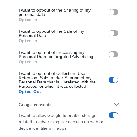
services and may gather and store information including but
not limited to your visit or usage behaviour. You may click to
I want to opt-out of the Sharing of my
personal data.
grant or deny consent to Google and its third-party tags to
Opted In
use your data for below specified purposes in below Google
consent section.
I want to opt-out of the Sale of my
Personal Data.
Opted In
I want to opt-out of processing my
Personal Data for Targeted Advertising.
Opted In
I want to opt-out of Collection, Use,
Retention, Sale, and/or Sharing of my
Personal Data that Is Unrelated with the
Purposes for which it was collected.
Opted Out
Google consents
I want to allow Google to enable storage
related to advertising like cookies on web or
device identifiers in apps.