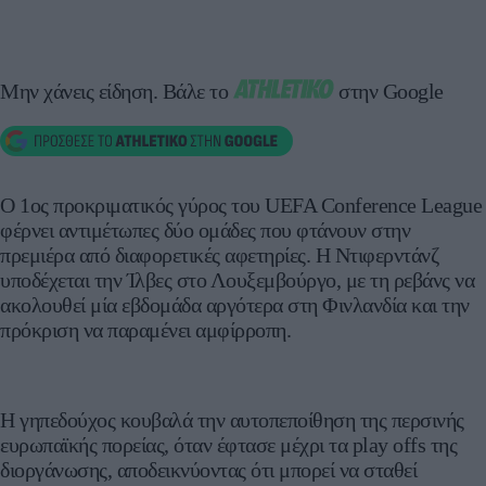
Μην χάνεις είδηση.
Βάλε το
στην Google
Ο 1ος προκριματικός γύρος του UEFA Conference League
φέρνει αντιμέτωπες δύο ομάδες που φτάνουν στην
πρεμιέρα από διαφορετικές αφετηρίες. Η Ντιφερντάνζ
υποδέχεται την Ίλβες στο Λουξεμβούργο, με τη ρεβάνς να
ακολουθεί μία εβδομάδα αργότερα στη Φινλανδία και την
πρόκριση να παραμένει αμφίρροπη.
Η γηπεδούχος κουβαλά την αυτοπεποίθηση της περσινής
ευρωπαϊκής πορείας, όταν έφτασε μέχρι τα play offs της
διοργάνωσης, αποδεικνύοντας ότι μπορεί να σταθεί