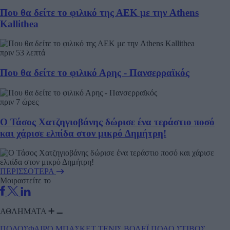
Που θα δείτε το φιλικό της ΑΕΚ με την Athens
Kallithea
πριν 53 λεπτά
Που θα δείτε το φιλικό Αρης - Πανσερραϊκός
πριν 7 ώρες
Ο Τάσος Χατζηγιοβάνης δώρισε ένα τεράστιο ποσό
και χάρισε ελπίδα στον μικρό Δημήτρη!
ΠΕΡΙΣΣΟΤΕΡΑ
Μοιραστείτε το
ΑΘΛΗΜΑΤΑ
ΠΟΔΟΣΦΑΙΡΟ
ΜΠΑΣΚΕΤ
ΤΕΝΙΣ
ΒΟΛΕΪ
ΠΟΛΟ
ΣΤΙΒΟΣ