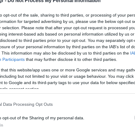
gr -
Do Not Process My Personal Information
to opt-out of the sale, sharing to third parties, or processing of your per
formation for targeted advertising by us, please use the below opt-out s
r selection. Please note that after your opt-out request is processed y
eing interest-based ads based on personal information utilized by us or
disclosed to third parties prior to your opt-out. You may separately opt-
losure of your personal information by third parties on the IAB’s list of
. This information may also be disclosed by us to third parties on the
IA
hampions League
>
Water Polo Champions League Γυναικών
Participants
that may further disclose it to other third parties.
 that this website/app uses one or more Google services and may gath
including but not limited to your visit or usage behaviour. You may click 
 to Google and its third-party tags to use your data for below specifi
ogle consent section.
l Data Processing Opt Outs
o opt-out of the Sharing of my personal data.
In