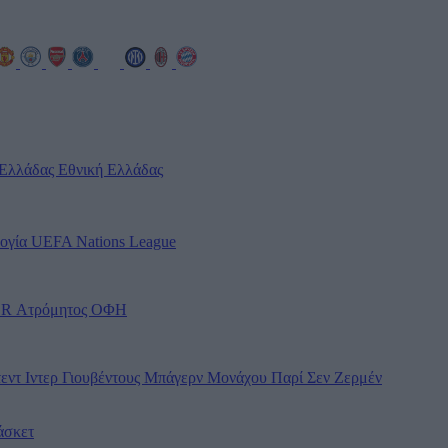
 Ελλάδας
Εθνική Ελλάδας
ογία UEFA
Nations League
OR
Ατρόμητος
ΟΦΗ
τεντ
Ιντερ
Γιουβέντους
Μπάγερν Μονάχου
Παρί Σεν Ζερμέν
άσκετ