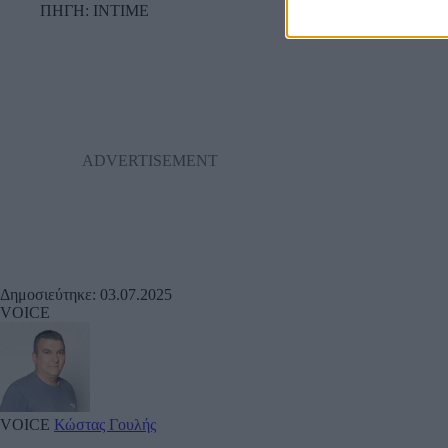
ΠΗΓΗ: ΙΝΤΙΜΕ
Δημοσιεύτηκε: 03.07.2025
VOICE
VOICE
Κώστας Γουλής