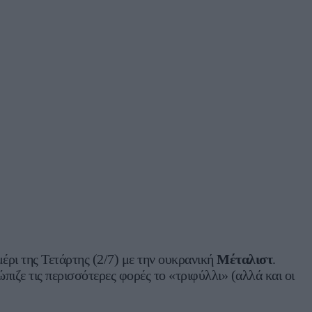
έρι της Τετάρτης (2/7) με την ουκρανική
Μέταλιστ
.
ώπιζε τις περισσότερες φορές το «τριφύλλι» (αλλά και οι