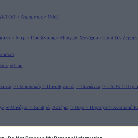
 AKTOR
>
Ατρόμητος
>
ΟΦΗ
άιτεντ
>
Ιντερ
>
Γιουβέντους
>
Μπάγερν Μονάχου
>
Παρί Σεν Ζερμέν
μπάσκετ
Europe Cup
κονος
>
Ολυμπιακός
>
Παναθηναϊκός
>
Πανιώνιος
>
ΠΑΟΚ
>
Περισ
γερν Μονάχου
>
Ερυθρός Αστέρας
>
Παρί
>
Παρτίζαν
>
Ανατολού Ε
Chicago Bulls
>
Boston Celtics
>
New York Knicks
>
Cleveland Caval