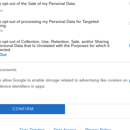
o opt-out of the Sale of my Personal Data.
In
to opt-out of processing my Personal Data for Targeted
ing.
In
o opt-out of Collection, Use, Retention, Sale, and/or Sharing
ersonal Data that Is Unrelated with the Purposes for which it
lected.
ε νέες αρχές στο παιχνίδι του, 
Out
consents
λικό με τη Μέταλιστ τους «καρπούς» της προπόνησης και το πρέσινγκ
o allow Google to enable storage related to advertising like cookies on
evice identifiers in apps.
CONFIRM
Data Deletion
Data Access
Privacy Policy