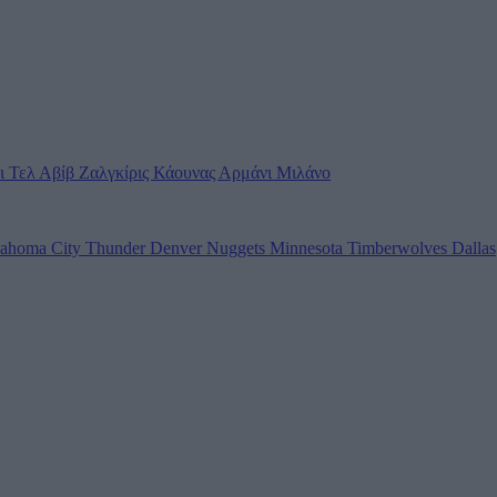
ι Τελ Αβίβ
Ζαλγκίρις Κάουνας
Αρμάνι Μιλάνο
ahoma City Thunder
Denver Nuggets
Minnesota Timberwolves
Dallas