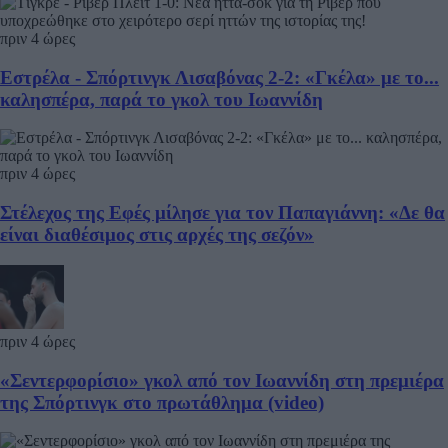
πριν 4 ώρες
Εστρέλα - Σπόρτινγκ Λισαβόνας 2-2: «Γκέλα» με το...
καλησπέρα, παρά το γκολ του Ιωαννίδη
πριν 4 ώρες
Στέλεχος της Εφές μίλησε για τον Παπαγιάννη: «Δε θα
είναι διαθέσιμος στις αρχές της σεζόν»
πριν 4 ώρες
«Σεντερφορίσιο» γκολ από τον Ιωαννίδη στη πρεμιέρα
της Σπόρτινγκ στο πρωτάθλημα (video)