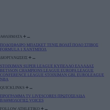
ΑΘΛΗΜΑΤΑ
ΠΟΔΟΣΦΑΙΡΟ
ΜΠΑΣΚΕΤ
ΤΕΝΙΣ
ΒΟΛΕΪ
ΠΟΛΟ
ΣΤΙΒΟΣ
FORMULA 1
ΧΑΝΤΜΠΟΛ
ΔΙΟΡΓΑΝΩΣΕΙΣ
STOIXIMAN SUPER LEAGUE
ΚΥΠΕΛΛΟ ΕΛΛΑΔΑΣ
BETSSON
CHAMPIONS LEAGUE
EUROPA LEAGUE
CONFERENCE LEAGUE
STOIXIMAN GBL
EUROLEAGUE
NBA
QUICKLINKS
ΠΡΟΓΡΑΜΜΑ TV
LIVESCORES
ΠΡΩΤΟΣΕΛΙΔΑ
ΒΑΘΜΟΛΟΓΙΕΣ
VOICES
FOLLOW ATHLETIKO