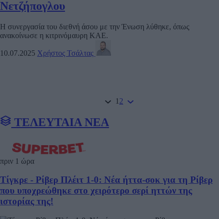
Νετζήπογλου
Η συνεργασία του διεθνή άσου με την Ένωση λύθηκε, όπως
ανακοίνωσε η κιτρινόμαυρη ΚΑΕ.
10.07.2025
Χρήστος Τσάλτας
1
2
ΤΕΛΕΥΤΑΙΑ ΝΕΑ
πριν 1 ώρα
Τίγκρε - Ρίβερ Πλέιτ 1-0: Νέα ήττα-σοκ για τη Ρίβερ
που υποχρεώθηκε στο χειρότερο σερί ηττών της
ιστορίας της!