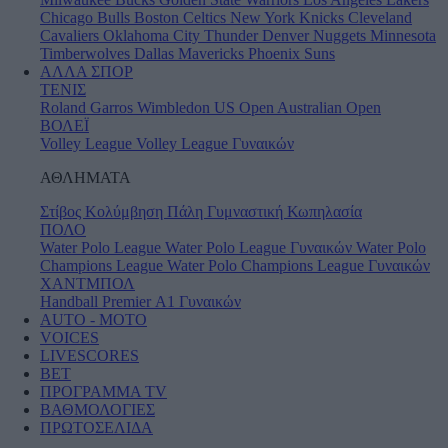
Chicago Bulls
Boston Celtics
New York Knicks
Cleveland
Cavaliers
Oklahoma City Thunder
Denver Nuggets
Minnesota
Timberwolves
Dallas Mavericks
Phoenix Suns
ΑΛΛΑ ΣΠΟΡ
ΤΕΝΙΣ
Roland Garros
Wimbledon
US Open
Australian Open
ΒΟΛΕΪ
Volley League
Volley League Γυναικών
ΑΘΛΗΜΑΤΑ
Στίβος
Κολύμβηση
Πάλη
Γυμναστική
Κωπηλασία
ΠΟΛΟ
Water Polo League
Water Polo League Γυναικών
Water Polo
Champions League
Water Polo Champions League Γυναικών
ΧΑΝΤΜΠΟΛ
Handball Premier
Α1 Γυναικών
AUTO - MOTO
VOICES
LIVESCORES
BET
ΠΡΟΓΡΑΜΜΑ TV
ΒΑΘΜΟΛΟΓΙΕΣ
ΠΡΩΤΟΣΕΛΙΔΑ