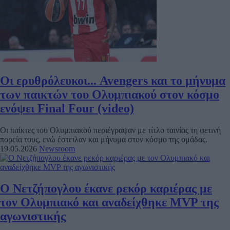
Οι ερυθρόλευκοι... Avengers και το μήνυμα
των παικτών του Ολυμπιακού στον κόσμο
ενόψει Final Four (video)
Οι παίκτες του Ολυμπιακού περιέγραψαν με τίτλο ταινίας τη φετινή
πορεία τους, ενώ έστειλαν και μήνυμα στον κόσμο της ομάδας.
19.05.2026
Newsroom
Ο Νετζήπογλου έκανε ρεκόρ καριέρας με
τον Ολυμπιακό και αναδείχθηκε MVP της
αγωνιστικής