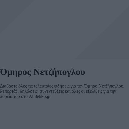
Όμηρος Νετζήπογλου
Διαβάστε όλες τις τελευταίες ειδήσεις για τον Όμηρο Νετζήπογλου.
Ρεπορτάζ, δηλώσεις, συνεντεύξεις και όλες οι εξελίξεις για την
πορεία του στο Athletiko.gr