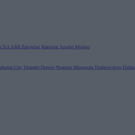
ι Τελ Αβίβ
Ζαλγκίρις Κάουνας
Αρμάνι Μιλάνο
ahoma City Thunder
Denver Nuggets
Minnesota Timberwolves
Dallas