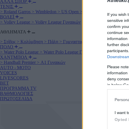
Athletiko.
ΑΛΛΑ ΣΠΟΡ
ΤΕΝΙΣ
>
Roland Garros
>
Wimbledon
>
US Open
>
Australian Open
If you wish 
ΒΟΛΕΪ
sensitive in
>
Volley League
>
Volley League Γυναικών
confirm you
ΑΘΛΗΜΑΤΑ
continue se
information 
>
Στίβος
>
Κολύμβηση
>
Πάλη
>
Γυμναστική
>
Κωπηλασία
further disc
ΠΟΛΟ
participants
>
Water Polo League
>
Water Polo League Γυναικών
>
Water Polo C
Downstream 
ΧΑΝΤΜΠΟΛ
>
Handball Premier
>
Α1 Γυναικών
Please note
AUTO - MOTO
VOICES
information 
LIVESCORES
deny consent
BET
in below Go
ΠΡΟΓΡΑΜΜΑ TV
ΒΑΘΜΟΛΟΓΙΕΣ
ΠΡΩΤΟΣΕΛΙΔΑ
Persona
I want t
Opted 