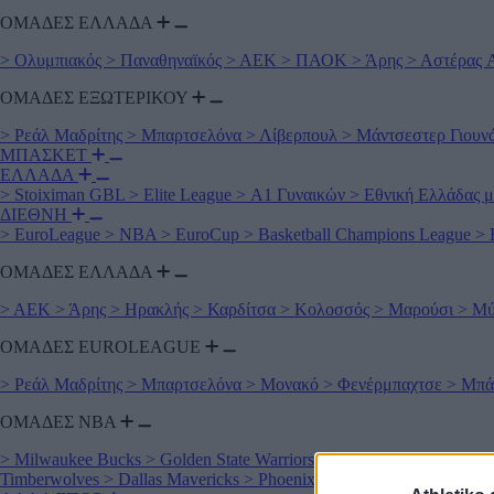
ΟΜΑΔΕΣ ΕΛΛΑΔΑ
>
Ολυμπιακός
>
Παναθηναϊκός
>
ΑΕΚ
>
ΠΑΟΚ
>
Άρης
>
Αστέρας
ΟΜΑΔΕΣ ΕΞΩΤΕΡΙΚΟΥ
>
Ρεάλ Μαδρίτης
>
Μπαρτσελόνα
>
Λίβερπουλ
>
Μάντσεστερ Γιουν
ΜΠΑΣΚΕΤ
ΕΛΛΑΔΑ
>
Stoiximan GBL
>
Elite League
>
Α1 Γυναικών
>
Εθνική Ελλάδας 
ΔΙΕΘΝΗ
>
EuroLeague
>
NBA
>
EuroCup
>
Basketball Champions League
>
ΟΜΑΔΕΣ ΕΛΛΑΔΑ
>
ΑΕΚ
>
Άρης
>
Ηρακλής
>
Καρδίτσα
>
Κολοσσός
>
Μαρούσι
>
Μύ
ΟΜΑΔΕΣ EUROLEAGUE
>
Ρεάλ Μαδρίτης
>
Μπαρτσελόνα
>
Μονακό
>
Φενέρμπαχτσε
>
Μπά
ΟΜΑΔΕΣ ΝΒΑ
>
Milwaukee Bucks
>
Golden State Warriors
>
Los Angeles Lakers
>
Timberwolves
>
Dallas Mavericks
>
Phoenix Suns