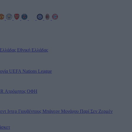
 Ελλάδας
Εθνική Ελλάδας
ογία UEFA
Nations League
OR
Ατρόμητος
ΟΦΗ
τεντ
Ιντερ
Γιουβέντους
Μπάγερν Μονάχου
Παρί Σεν Ζερμέν
άσκετ