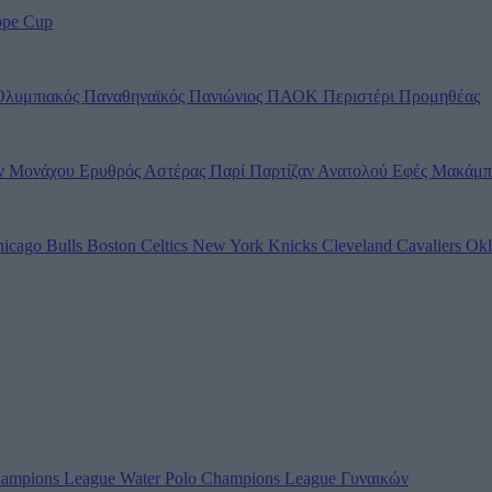
ope Cup
Ολυμπιακός
Παναθηναϊκός
Πανιώνιος
ΠΑΟΚ
Περιστέρι
Προμηθέας
ν Μονάχου
Ερυθρός Αστέρας
Παρί
Παρτίζαν
Ανατολού Εφές
Μακάμπ
icago Bulls
Boston Celtics
New York Knicks
Cleveland Cavaliers
Okl
hampions League
Water Polo Champions League Γυναικών