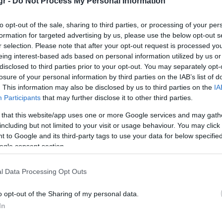
gr -
Do Not Process My Personal Information
to opt-out of the sale, sharing to third parties, or processing of your per
formation for targeted advertising by us, please use the below opt-out s
r selection. Please note that after your opt-out request is processed y
eing interest-based ads based on personal information utilized by us or
disclosed to third parties prior to your opt-out. You may separately opt-
losure of your personal information by third parties on the IAB’s list of
. This information may also be disclosed by us to third parties on the
IA
hampions League
>
Water Polo Champions League Γυναικών
Participants
that may further disclose it to other third parties.
 that this website/app uses one or more Google services and may gath
including but not limited to your visit or usage behaviour. You may click 
 to Google and its third-party tags to use your data for below specifi
ogle consent section.
l Data Processing Opt Outs
o opt-out of the Sharing of my personal data.
In