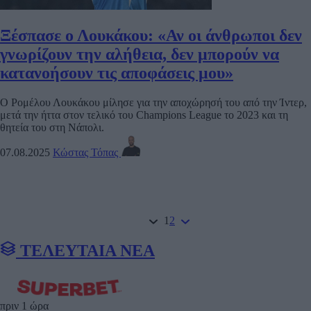
Ξέσπασε ο Λουκάκου: «Αν οι άνθρωποι δεν
γνωρίζουν την αλήθεια, δεν μπορούν να
κατανοήσουν τις αποφάσεις μου»
Ο Ρομέλου Λουκάκου μίλησε για την αποχώρησή του από την Ίντερ,
μετά την ήττα στον τελικό του Champions League το 2023 και τη
θητεία του στη Νάπολι.
07.08.2025
Κώστας Τόπας
1
2
ΤΕΛΕΥΤΑΙΑ ΝΕΑ
πριν 1 ώρα