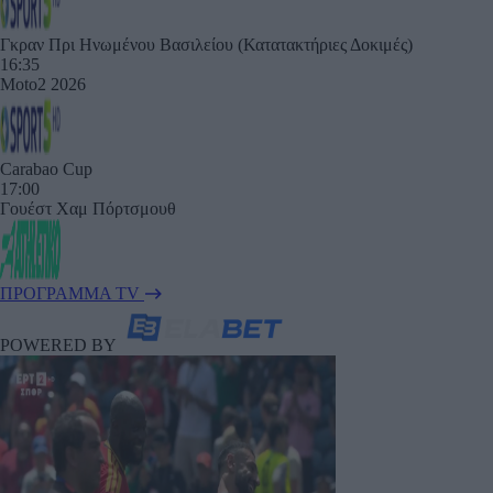
Γκραν Πρι Ηνωμένου Βασιλείου (Κατατακτήριες Δοκιμές)
16:35
Moto2 2026
Carabao Cup
17:00
Γουέστ Χαμ
Πόρτσμουθ
ΠΡΟΓΡΑΜΜΑ TV
POWERED BY