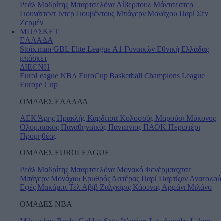
Ρεάλ Μαδρίτης
Μπαρτσελόνα
Λίβερπουλ
Μάντσεστερ
Γιουνάιτεντ
Ιντερ
Γιουβέντους
Μπάγερν Μονάχου
Παρί Σεν
Ζερμέν
ΜΠΑΣΚΕΤ
ΕΛΛΑΔΑ
Stoiximan GBL
Elite League
Α1 Γυναικών
Εθνική Ελλάδας
μπάσκετ
ΔΙΕΘΝΗ
EuroLeague
NBA
EuroCup
Basketball Champions League
Europe Cup
ΟΜΑΔΕΣ ΕΛΛΑΔΑ
ΑΕΚ
Άρης
Ηρακλής
Καρδίτσα
Κολοσσός
Μαρούσι
Μύκονος
Ολυμπιακός
Παναθηναϊκός
Πανιώνιος
ΠΑΟΚ
Περιστέρι
Προμηθέας
ΟΜΑΔΕΣ EUROLEAGUE
Ρεάλ Μαδρίτης
Μπαρτσελόνα
Μονακό
Φενέρμπαχτσε
Μπάγερν Μονάχου
Ερυθρός Αστέρας
Παρί
Παρτίζαν
Ανατολού
Εφές
Μακάμπι Τελ Αβίβ
Ζαλγκίρις Κάουνας
Αρμάνι Μιλάνο
ΟΜΑΔΕΣ ΝΒΑ
Milwaukee Bucks
Golden State Warriors
Los Angeles Lakers