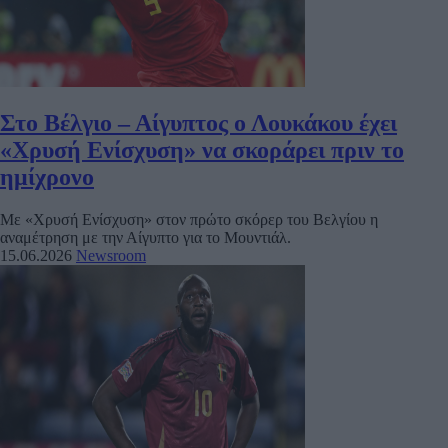
Στο Βέλγιο – Αίγυπτος ο Λουκάκου έχει
«Χρυσή Ενίσχυση» να σκοράρει πριν το
ημίχρονο
Με «Χρυσή Ενίσχυση» στον πρώτο σκόρερ του Βελγίου η
αναμέτρηση με την Αίγυπτο για το Μουντιάλ.
15.06.2026
Newsroom