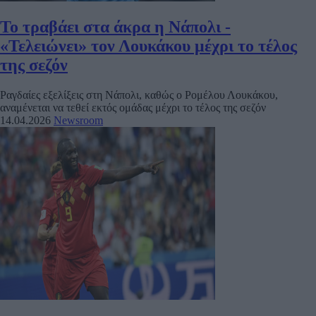
Το τραβάει στα άκρα η Νάπολι -
«Τελειώνει» τον Λουκάκου μέχρι το τέλος
της σεζόν
Ραγδαίες εξελίξεις στη Νάπολι, καθώς ο Ρομέλου Λουκάκου,
αναμένεται να τεθεί εκτός ομάδας μέχρι το τέλος της σεζόν
14.04.2026
Newsroom