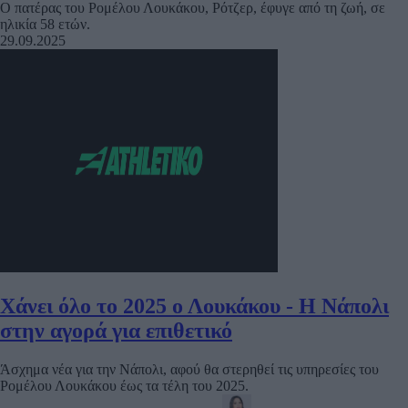
Ο πατέρας του Ρομέλου Λουκάκου, Ρότζερ, έφυγε από τη ζωή, σε
ηλικία 58 ετών.
29.09.2025
Χάνει όλο το 2025 ο Λουκάκου - Η Νάπολι
στην αγορά για επιθετικό
Άσχημα νέα για την Νάπολι, αφού θα στερηθεί τις υπηρεσίες του
Ρομέλου Λουκάκου έως τα τέλη του 2025.