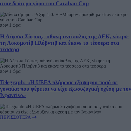
στον δεύτερο γύρο του Carabao Cup
πριν 1 ώρα
Η Λέφσκι Σόφιας, πιθανή αντίπαλος της ΑΕΚ, νίκησε
τη Λοκομοτίβ Πλόβντιβ και έκανε το τέσσερα στα
τέσσερα
πριν 1 ώρα
Telegraph: «Η UEFA πλήρωσε εξαψήφιο ποσό σε
γυναίκα που φέρεται να είχε εξωσυζυγική σχέση με τον
Ινφαντίνο»
ΠΕΡΙΣΣΟΤΕΡΑ