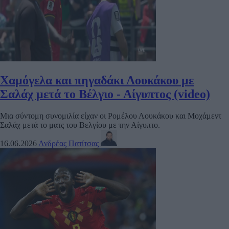
Χαμόγελα και πηγαδάκι Λουκάκου με
Σαλάχ μετά το Βέλγιο - Αίγυπτος (video)
Μια σύντομη συνομιλία είχαν οι Ρομέλου Λουκάκου και Μοχάμεντ
Σαλάχ μετά το ματς του Βελγίου με την Αίγυπτο.
16.06.2026
Ανδρέας Πατίτσας