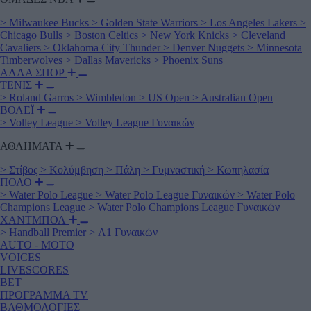
>
Milwaukee Bucks
>
Golden State Warriors
>
Los Angeles Lakers
>
Chicago Bulls
>
Boston Celtics
>
New York Knicks
>
Cleveland
Cavaliers
>
Oklahoma City Thunder
>
Denver Nuggets
>
Minnesota
Timberwolves
>
Dallas Mavericks
>
Phoenix Suns
ΑΛΛΑ ΣΠΟΡ
ΤΕΝΙΣ
>
Roland Garros
>
Wimbledon
>
US Open
>
Australian Open
ΒΟΛΕΪ
>
Volley League
>
Volley League Γυναικών
ΑΘΛΗΜΑΤΑ
>
Στίβος
>
Κολύμβηση
>
Πάλη
>
Γυμναστική
>
Κωπηλασία
ΠΟΛΟ
>
Water Polo League
>
Water Polo League Γυναικών
>
Water Polo
Champions League
>
Water Polo Champions League Γυναικών
ΧΑΝΤΜΠΟΛ
>
Handball Premier
>
Α1 Γυναικών
AUTO - MOTO
VOICES
LIVESCORES
BET
ΠΡΟΓΡΑΜΜΑ TV
ΒΑΘΜΟΛΟΓΙΕΣ