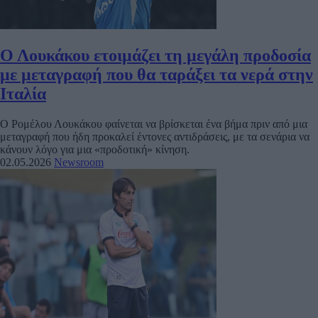
Ο Λουκάκου ετοιμάζει τη μεγάλη προδοσία
με μεταγραφή που θα ταράξει τα νερά στην
Ιταλία
Ο Ρομέλου Λουκάκου φαίνεται να βρίσκεται ένα βήμα πριν από μια
μεταγραφή που ήδη προκαλεί έντονες αντιδράσεις, με τα σενάρια να
κάνουν λόγο για μια «προδοτική» κίνηση.
02.05.2026
Newsroom