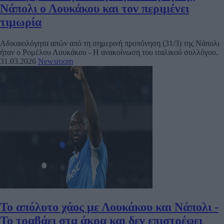
Νάπολι ο Λουκάκου και τον περιμένει
τιμωρία
Αδικαιολόγητα απών από τη σημερινή προπόνηση (31/3) της Νάπολι
ήταν ο Ρομέλου Λουκάκου - Η ανακοίνωση του ιταλικού συλλόγου.
31.03.2026
Newsroom
Το απόλυτο χάος με Λουκάκου και Νάπολι -
Το τραβάει στα άκρα και δεν επιστρέφει