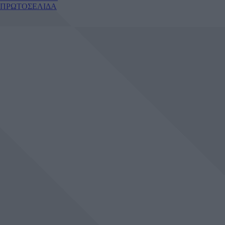
ΠΡΩΤΟΣΕΛΙΔΑ