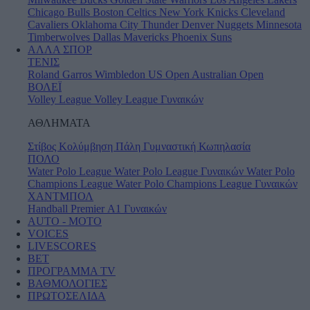
Chicago Bulls
Boston Celtics
New York Knicks
Cleveland
Cavaliers
Oklahoma City Thunder
Denver Nuggets
Minnesota
Timberwolves
Dallas Mavericks
Phoenix Suns
ΑΛΛΑ ΣΠΟΡ
ΤΕΝΙΣ
Roland Garros
Wimbledon
US Open
Australian Open
ΒΟΛΕΪ
Volley League
Volley League Γυναικών
ΑΘΛΗΜΑΤΑ
Στίβος
Κολύμβηση
Πάλη
Γυμναστική
Κωπηλασία
ΠΟΛΟ
Water Polo League
Water Polo League Γυναικών
Water Polo
Champions League
Water Polo Champions League Γυναικών
ΧΑΝΤΜΠΟΛ
Handball Premier
Α1 Γυναικών
AUTO - MOTO
VOICES
LIVESCORES
BET
ΠΡΟΓΡΑΜΜΑ TV
ΒΑΘΜΟΛΟΓΙΕΣ
ΠΡΩΤΟΣΕΛΙΔΑ