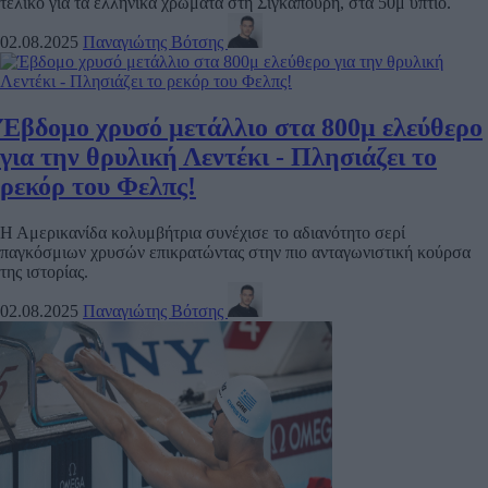
τελικό για τα ελληνικά χρώματα στη Σιγκαπούρη, στα 50μ ύπτιο.
02.08.2025
Παναγιώτης Βότσης
Έβδομο χρυσό μετάλλιο στα 800μ ελεύθερο
για την θρυλική Λεντέκι - Πλησιάζει το
ρεκόρ του Φελπς!
Η Αμερικανίδα κολυμβήτρια συνέχισε το αδιανότητο σερί
παγκόσμιων χρυσών επικρατώντας στην πιο ανταγωνιστική κούρσα
της ιστορίας.
02.08.2025
Παναγιώτης Βότσης