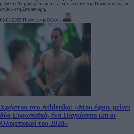
μεγάλο αθλητικό μέσο που είχε έστω εικόνα στο Παγκόσμιο υγρού
στίβου στη Σιγκαπούρη.
06.08.2025
Παναγιώτης Βότσης
Χρήστου στο Athletiko: «Μου έχουν μείνει
δύο Ευρωπαϊκά, ένα Παγκόσμιο και οι
Ολυμπιακοί του 2028»