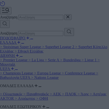
Αναζήτηση
Αναζήτηση
ΠΟΔΟΣΦΑΙΡΟ
ΕΛΛΑΔΑ
>
Stoiximan Super League
>
Superbet League 2
>
Superbet Κύπελλο
Ελλάδας
>
Εθνική Ελλάδας
ΔΙΕΘΝΗ
>
Premier League
>
La Liga
>
Serie A
>
Bundesliga
>
Ligue 1
>
Μουντιάλ
UEFA
>
Champions League
>
Europa League
>
Conference League
>
Βαθμολογία UEFA
>
Nations League
ΟΜΑΔΕΣ ΕΛΛΑΔΑ
>
Ολυμπιακός
>
Παναθηναϊκός
>
ΑΕΚ
>
ΠΑΟΚ
>
Άρης
>
Αστέρας
AKTOR
>
Ατρόμητος
>
ΟΦΗ
ΟΜΑΔΕΣ ΕΞΩΤΕΡΙΚΟΥ