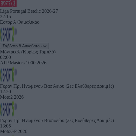
Liga Portugal Betclic 2026-27
22:15
Εστορίλ
Φαμαλικάο
Σάββατο 8 Αυγούστου
Μόντρεαλ (Κυρίως Ταμπλό)
02:00
ATP Masters 1000 2026
Γκραν Πρι Ηνωμένου Βασιλείου (2ες Ελεύθερες Δοκιμές)
12:20
Moto2 2026
Γκραν Πρι Ηνωμένου Βασιλείου (2ες Ελεύθερες Δοκιμές)
13:05
MotoGP 2026