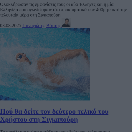
Ολοκλήρωσαν τις εμφανίσεις τους οι δύο Έλληνες και η μία
Ελληνίδα που αγωνίστηκαν στα προκριματικά των 400μ μεικτή την
τελευταία μέρα στη Σιγκαπούρη.
03.08.2025
Παναγιώτης Βότσης
Πού θα δείτε τον δεύτερο τελικό του
Χρήστου στη Σιγκαπούρη
Το κανάλι και η ώρα μετάδοσης του δεύτερου τελικού του