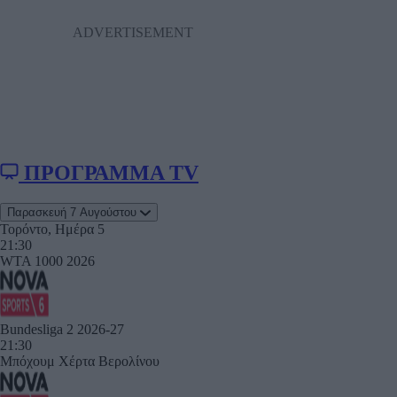
ΠΡΟΓΡΑΜΜΑ TV
Παρασκευή 7 Αυγούστου
Τορόντο, Ημέρα 5
21:30
WTA 1000 2026
Bundesliga 2 2026-27
21:30
Μπόχουμ
Χέρτα Βερολίνου