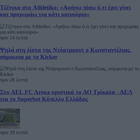
Τζένγκο στο Athletiko: «Αφήνω πίσω ό,τι έχει γίνει
και προχωράω για κάτι καινούριο»
πριν 14 λεπτά
Ψηλά στη λίστα της Ντόρτμουντ ο Κωνσταντέλιας,
σύμφωνα με το Kicker
πριν 28 λεπτά
Στο AEL FC Arena οριστικά το ΑΟ Τρίκαλα - ΑΕΛ
για το Superbet Κύπελλο Ελλάδας
πριν 29 λεπτά