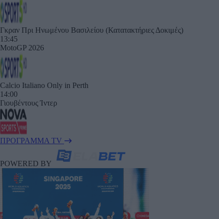
Γκραν Πρι Ηνωμένου Βασιλείου (Κατατακτήριες Δοκιμές)
13:45
MotoGP 2026
Calcio Italiano Only in Perth
14:00
Γιουβέντους
Ίντερ
ΠΡΟΓΡΑΜΜΑ TV
POWERED BY