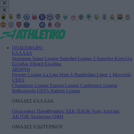
ΠΟΔΟΣΦΑΙΡΟ
ΕΛΛΑΔΑ
Stoiximan Super League
Superbet League 2
Superbet Κύπελλο
Ελλάδας
Εθνική Ελλάδας
ΔΙΕΘΝΗ
Premier League
La Liga
Serie A
Bundesliga
Ligue 1
Μουντιάλ
UEFA
Champions League
Europa League
Conference League
Βαθμολογία UEFA
Nations League
ΟΜΑΔΕΣ ΕΛΛΑΔΑ
Ολυμπιακός
Παναθηναϊκός
ΑΕΚ
ΠΑΟΚ
Άρης
Αστέρας
AKTOR
Ατρόμητος
ΟΦΗ
ΟΜΑΔΕΣ ΕΞΩΤΕΡΙΚΟΥ