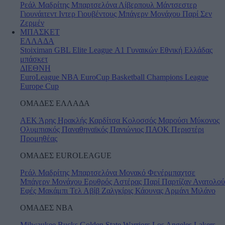
Ρεάλ Μαδρίτης
Μπαρτσελόνα
Λίβερπουλ
Μάντσεστερ
Γιουνάιτεντ
Ιντερ
Γιουβέντους
Μπάγερν Μονάχου
Παρί Σεν
Ζερμέν
ΜΠΑΣΚΕΤ
ΕΛΛΑΔΑ
Stoiximan GBL
Elite League
Α1 Γυναικών
Εθνική Ελλάδας
μπάσκετ
ΔΙΕΘΝΗ
EuroLeague
NBA
EuroCup
Basketball Champions League
Europe Cup
ΟΜΑΔΕΣ ΕΛΛΑΔΑ
ΑΕΚ
Άρης
Ηρακλής
Καρδίτσα
Κολοσσός
Μαρούσι
Μύκονος
Ολυμπιακός
Παναθηναϊκός
Πανιώνιος
ΠΑΟΚ
Περιστέρι
Προμηθέας
ΟΜΑΔΕΣ EUROLEAGUE
Ρεάλ Μαδρίτης
Μπαρτσελόνα
Μονακό
Φενέρμπαχτσε
Μπάγερν Μονάχου
Ερυθρός Αστέρας
Παρί
Παρτίζαν
Ανατολού
Εφές
Μακάμπι Τελ Αβίβ
Ζαλγκίρις Κάουνας
Αρμάνι Μιλάνο
ΟΜΑΔΕΣ ΝΒΑ
Milwaukee Bucks
Golden State Warriors
Los Angeles Lakers