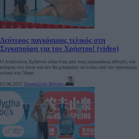
Δεύτερος παγκόσμιος τελικός στη
Σιγκαπούρη για τον Χρήστου! (video)
Ο Απόστολος Χρήστου είναι ένας από τους κορυφαίους αθλητές του
κόσμου στο ύπτιο και δεν θα μπορούσε να λείπει από τον παγκόσμιο
τελικό στο 50αρι.
02.08.2025
Παναγιώτης Βότσης