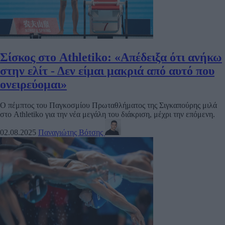
Σίσκος στο Athletiko: «Απέδειξα ότι ανήκω
στην ελίτ - Δεν είμαι μακριά από αυτό που
ονειρεύομαι»
Ο πέμπτος του Παγκοσμίου Πρωταθλήματος της Σιγκαπούρης μιλά
στο Athletiko για την νέα μεγάλη του διάκριση, μέχρι την επόμενη.
02.08.2025
Παναγιώτης Βότσης