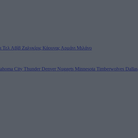
ι Τελ Αβίβ
Ζαλγκίρις Κάουνας
Αρμάνι Μιλάνο
ahoma City Thunder
Denver Nuggets
Minnesota Timberwolves
Dallas