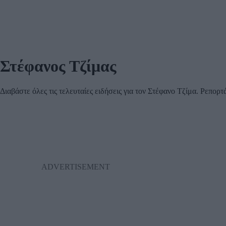
Στέφανος Τζίμας
Διαβάστε όλες τις τελευταίες ειδήσεις για τον Στέφανο Τζίμα. Ρεπορτάζ