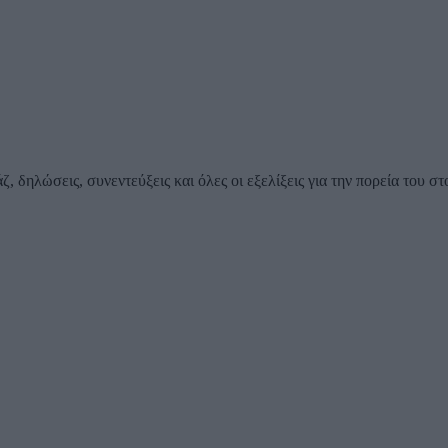
, δηλώσεις, συνεντεύξεις και όλες οι εξελίξεις για την πορεία του στο