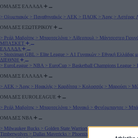
ΟΜΑΔΕΣ ΕΛΛΑΔΑ
>
Ολυμπιακός
>
Παναθηναϊκός
>
ΑΕΚ
>
ΠΑΟΚ
>
Άρης
>
Αστέρας
ΟΜΑΔΕΣ ΕΞΩΤΕΡΙΚΟΥ
>
Ρεάλ Μαδρίτης
>
Μπαρτσελόνα
>
Λίβερπουλ
>
Μάντσεστερ Γιουν
ΜΠΑΣΚΕΤ
ΕΛΛΑΔΑ
>
Stoiximan GBL
>
Elite League
>
Α1 Γυναικών
>
Εθνική Ελλάδας 
ΔΙΕΘΝΗ
>
EuroLeague
>
NBA
>
EuroCup
>
Basketball Champions League
>
ΟΜΑΔΕΣ ΕΛΛΑΔΑ
>
ΑΕΚ
>
Άρης
>
Ηρακλής
>
Καρδίτσα
>
Κολοσσός
>
Μαρούσι
>
Μύ
ΟΜΑΔΕΣ EUROLEAGUE
>
Ρεάλ Μαδρίτης
>
Μπαρτσελόνα
>
Μονακό
>
Φενέρμπαχτσε
>
Μπά
ΟΜΑΔΕΣ ΝΒΑ
>
Milwaukee Bucks
>
Golden State Warriors
>
Los Angeles Lakers
>
Timberwolves
>
Dallas Mavericks
>
Phoenix Suns