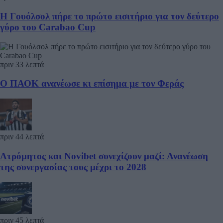
Η Γουόλσολ πήρε το πρώτο εισιτήριο για τον δεύτερο
γύρο του Carabao Cup
πριν 33 λεπτά
Ο ΠΑΟΚ ανανέωσε κι επίσημα με τον Φεράς
πριν 44 λεπτά
Ατρόμητος και Novibet συνεχίζουν μαζί: Ανανέωση
της συνεργασίας τους μέχρι το 2028
πριν 45 λεπτά