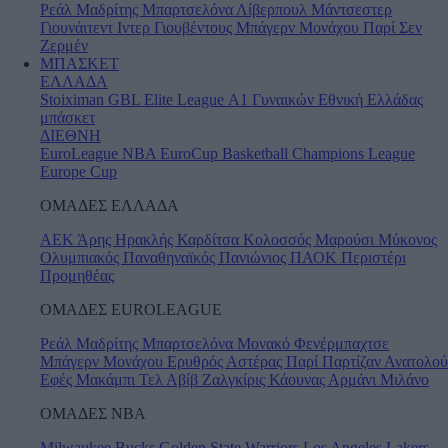
Ρεάλ Μαδρίτης
Μπαρτσελόνα
Λίβερπουλ
Μάντσεστερ
Γιουνάιτεντ
Ιντερ
Γιουβέντους
Μπάγερν Μονάχου
Παρί Σεν
Ζερμέν
ΜΠΑΣΚΕΤ
ΕΛΛΑΔΑ
Stoiximan GBL
Elite League
Α1 Γυναικών
Εθνική Ελλάδας
μπάσκετ
ΔΙΕΘΝΗ
EuroLeague
NBA
EuroCup
Basketball Champions League
Europe Cup
ΟΜΑΔΕΣ ΕΛΛΑΔΑ
ΑΕΚ
Άρης
Ηρακλής
Καρδίτσα
Κολοσσός
Μαρούσι
Μύκονος
Ολυμπιακός
Παναθηναϊκός
Πανιώνιος
ΠΑΟΚ
Περιστέρι
Προμηθέας
ΟΜΑΔΕΣ EUROLEAGUE
Ρεάλ Μαδρίτης
Μπαρτσελόνα
Μονακό
Φενέρμπαχτσε
Μπάγερν Μονάχου
Ερυθρός Αστέρας
Παρί
Παρτίζαν
Ανατολού
Εφές
Μακάμπι Τελ Αβίβ
Ζαλγκίρις Κάουνας
Αρμάνι Μιλάνο
ΟΜΑΔΕΣ ΝΒΑ
Milwaukee Bucks
Golden State Warriors
Los Angeles Lakers