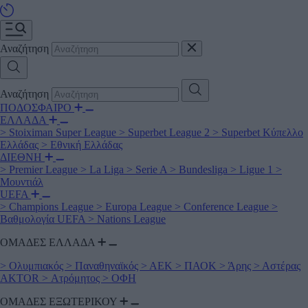
Αναζήτηση
Αναζήτηση
ΠΟΔΟΣΦΑΙΡΟ
ΕΛΛΑΔΑ
>
Stoiximan Super League
>
Superbet League 2
>
Superbet Κύπελλο
Ελλάδας
>
Εθνική Ελλάδας
ΔΙΕΘΝΗ
>
Premier League
>
La Liga
>
Serie A
>
Bundesliga
>
Ligue 1
>
Μουντιάλ
UEFA
>
Champions League
>
Europa League
>
Conference League
>
Βαθμολογία UEFA
>
Nations League
ΟΜΑΔΕΣ ΕΛΛΑΔΑ
>
Ολυμπιακός
>
Παναθηναϊκός
>
ΑΕΚ
>
ΠΑΟΚ
>
Άρης
>
Αστέρας
AKTOR
>
Ατρόμητος
>
ΟΦΗ
ΟΜΑΔΕΣ ΕΞΩΤΕΡΙΚΟΥ