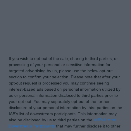
Athletiko.gr -
Do Not Process My Personal
Information
If you wish to opt-out of the sale, sharing to third parties, or
processing of your personal or sensitive information for
targeted advertising by us, please use the below opt-out
section to confirm your selection. Please note that after your
opt-out request is processed you may continue seeing
interest-based ads based on personal information utilized by
us or personal information disclosed to third parties prior to
your opt-out. You may separately opt-out of the further
disclosure of your personal information by third parties on the
IAB’s list of downstream participants. This information may
also be disclosed by us to third parties on the
IAB’s List of
Downstream Participants
that may further disclose it to other