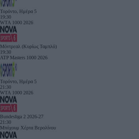
Τορόντο, Ημέρα 5
19:30
WTA 1000 2026
Μόντρεαλ (Κυρίως Ταμπλό)
19:30
ATP Masters 1000 2026
Τορόντο, Ημέρα 5
21:30
WTA 1000 2026
Bundesliga 2 2026-27
21:30
Μπόχουμ
Χέρτα Βερολίνου