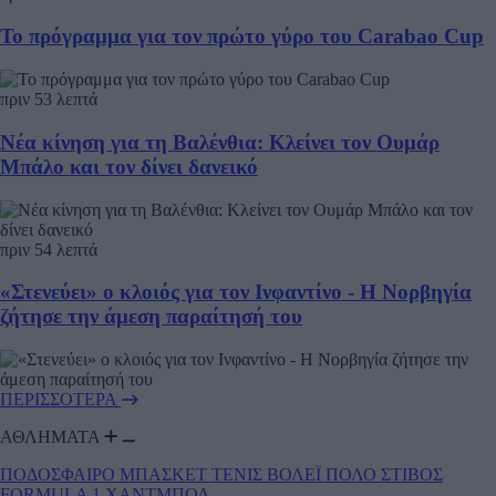
Το πρόγραμμα για τον πρώτο γύρο του Carabao Cup
πριν 53 λεπτά
Νέα κίνηση για τη Βαλένθια: Κλείνει τον Ουμάρ
Μπάλο και τον δίνει δανεικό
πριν 54 λεπτά
«Στενεύει» ο κλοιός για τον Ινφαντίνο - Η Νορβηγία
ζήτησε την άμεση παραίτησή του
ΠΕΡΙΣΣΟΤΕΡΑ
ΑΘΛΗΜΑΤΑ
ΠΟΔΟΣΦΑΙΡΟ
ΜΠΑΣΚΕΤ
ΤΕΝΙΣ
ΒΟΛΕΪ
ΠΟΛΟ
ΣΤΙΒΟΣ
FORMULA 1
ΧΑΝΤΜΠΟΛ