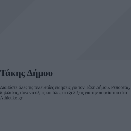
Τάκης Δήμου
Διαβάστε όλες τις τελευταίες ειδήσεις για τον Τάκη Δήμου. Ρεπορτάζ,
δηλώσεις, συνεντεύξεις και όλες οι εξελίξεις για την πορεία του στο
Athletiko.gr