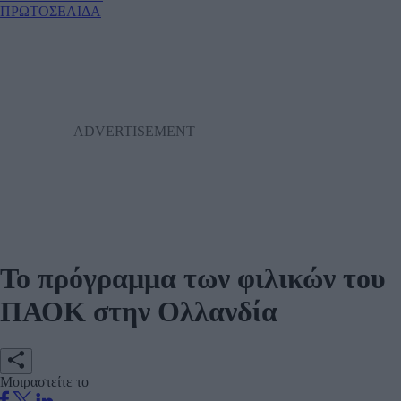
ΠΡΩΤΟΣΕΛΙΔΑ
Το πρόγραμμα των φιλικών του
ΠΑΟΚ στην Ολλανδία
Μοιραστείτε το