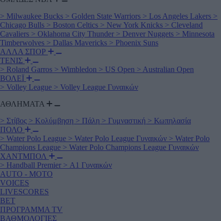
>
Milwaukee Bucks
>
Golden State Warriors
>
Los Angeles Lakers
>
Chicago Bulls
>
Boston Celtics
>
New York Knicks
>
Cleveland
Cavaliers
>
Oklahoma City Thunder
>
Denver Nuggets
>
Minnesota
Timberwolves
>
Dallas Mavericks
>
Phoenix Suns
ΑΛΛΑ ΣΠΟΡ
ΤΕΝΙΣ
>
Roland Garros
>
Wimbledon
>
US Open
>
Australian Open
ΒΟΛΕΪ
>
Volley League
>
Volley League Γυναικών
ΑΘΛΗΜΑΤΑ
>
Στίβος
>
Κολύμβηση
>
Πάλη
>
Γυμναστική
>
Κωπηλασία
ΠΟΛΟ
>
Water Polo League
>
Water Polo League Γυναικών
>
Water Polo
Champions League
>
Water Polo Champions League Γυναικών
ΧΑΝΤΜΠΟΛ
>
Handball Premier
>
Α1 Γυναικών
AUTO - MOTO
VOICES
LIVESCORES
BET
ΠΡΟΓΡΑΜΜΑ TV
ΒΑΘΜΟΛΟΓΙΕΣ