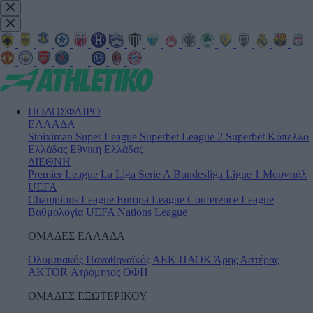
ΠΟΔΟΣΦΑΙΡΟ
ΕΛΛΑΔΑ
Stoiximan Super League
Superbet League 2
Superbet Κύπελλο
Ελλάδας
Εθνική Ελλάδας
ΔΙΕΘΝΗ
Premier League
La Liga
Serie A
Bundesliga
Ligue 1
Μουντιάλ
UEFA
Champions League
Europa League
Conference League
Βαθμολογία UEFA
Nations League
ΟΜΑΔΕΣ ΕΛΛΑΔΑ
Ολυμπιακός
Παναθηναϊκός
ΑΕΚ
ΠΑΟΚ
Άρης
Αστέρας
AKTOR
Ατρόμητος
ΟΦΗ
ΟΜΑΔΕΣ ΕΞΩΤΕΡΙΚΟΥ