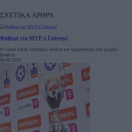
ΣΧΕΤΙΚΑ ΑΡΘΡΑ
Φαβορί για MVP ο Γιάννης!
Ο Greek Freak πλησιάζει ολοένα και περισσότερο στο μεγάλο
βραβείο.
08.09.2025