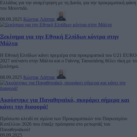
Ελλάδας για την αναμέτρηση με τη Δανία, για την προκριματική φάση
του Μουντιάλ.
08.09.2025
Κώστας Λάππας
Ξεκίνημα για την Εθνική Ελπίδων κόντρα στην
Μάλτα
Η Εθνική Ελπίδων κάνει πρεμιέρα στα προκριματικά του U21 EURO
2027 απέναντι στην Μάλτα και ο Γιάννης Ταουσιάνης θέλει νίκη με το
ξεκίνημα.
08.09.2025
Κώστας Λάππας
Ακούστηκε για Παναθηναϊκό, σκοράρει σήμερα και
κάνει την διαφορά!
Πρόσωπο κλειδί σε αγώνα των Προκριματικών του Παγκοσμίου
Κυπέλλου 2026 που έπαιξε πρόσφατα στο ρεπορτάζ του
Παναθηναϊκού!
09.09.2025