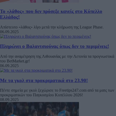
Το «λάθος» που δεν πρόσεξε κανείς στο Κύπελλο
Ελλάδος!
Απίστευτο «λάθος» λίγο μετά την κλήρωση της League Phase.
06.09.2025
Πληρώνει ο Βαλαντσιούνας όπως δεν το περιμένεις!
Από την αναμέτρηση της Λιθουανίας με την Λετονία τα προγνωστικά
του BetMarket.gr!
06.09.2025
Με τα γκολ στα προκριματικά στο 23.90!
Πέντε σημεία με γκολ ξεχώρισε το Freetips247.com από τα ματς των
προκριματικών του Παγκοσμίου Κυπέλλου 2026!
08.09.2025