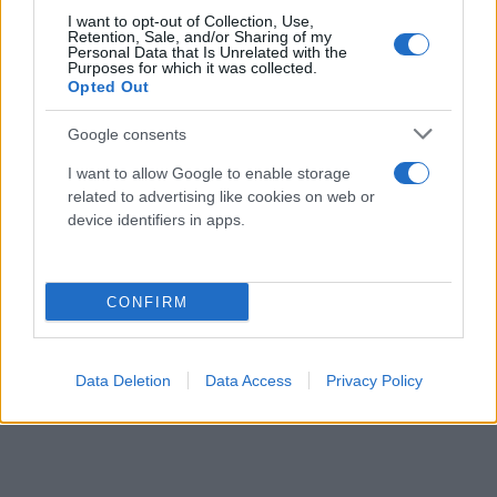
στοιχήματος με ψαγμένα προγνωστικά σε σούπερ
I want to opt-out of Collection, Use,
αποδόσεις αλλά και έναν απόλυτο οδηγό για τις
Retention, Sale, and/or Sharing of my
Personal Data that Is Unrelated with the
καλύτερες
εταιρίες στοιχήματος
στην Ελλάδα.
Purposes for which it was collected.
Opted Out
Google consents
Μην χάνεις είδηση.
Βάλε το
στην Google
I want to allow Google to enable storage
related to advertising like cookies on web or
device identifiers in apps.
Tags:
Ποδόσφαιρο
,
Εθνική Ελλάδας
,
CONFIRM
Μουντιάλ
,
Διεθνή
,
Μουντιάλ 2026
,
Εθνική Ελλάδας ποδόσφαιρο
,
Data Deletion
Data Access
Privacy Policy
Bet