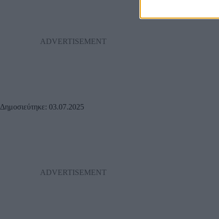
Δημοσιεύτηκε: 03.07.2025