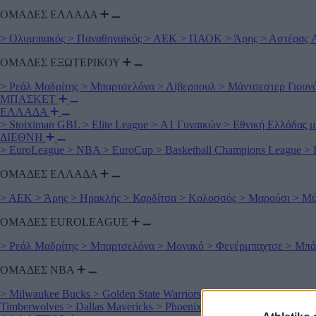
ΟΜΑΔΕΣ ΕΛΛΑΔΑ
>
Ολυμπιακός
>
Παναθηναϊκός
>
ΑΕΚ
>
ΠΑΟΚ
>
Άρης
>
Αστέρας
ΟΜΑΔΕΣ ΕΞΩΤΕΡΙΚΟΥ
>
Ρεάλ Μαδρίτης
>
Μπαρτσελόνα
>
Λίβερπουλ
>
Μάντσεστερ Γιουν
ΜΠΑΣΚΕΤ
ΕΛΛΑΔΑ
>
Stoiximan GBL
>
Elite League
>
Α1 Γυναικών
>
Εθνική Ελλάδας 
ΔΙΕΘΝΗ
>
EuroLeague
>
NBA
>
EuroCup
>
Basketball Champions League
>
ΟΜΑΔΕΣ ΕΛΛΑΔΑ
>
ΑΕΚ
>
Άρης
>
Ηρακλής
>
Καρδίτσα
>
Κολοσσός
>
Μαρούσι
>
Μύ
ΟΜΑΔΕΣ EUROLEAGUE
>
Ρεάλ Μαδρίτης
>
Μπαρτσελόνα
>
Μονακό
>
Φενέρμπαχτσε
>
Μπά
ΟΜΑΔΕΣ ΝΒΑ
>
Milwaukee Bucks
>
Golden State Warriors
>
Los Angeles Lakers
>
Timberwolves
>
Dallas Mavericks
>
Phoenix Suns