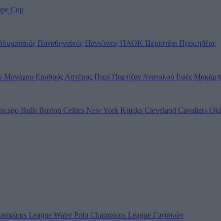
ope Cup
Ολυμπιακός
Παναθηναϊκός
Πανιώνιος
ΠΑΟΚ
Περιστέρι
Προμηθέας
ν Μονάχου
Ερυθρός Αστέρας
Παρί
Παρτίζαν
Ανατολού Εφές
Μακάμπ
icago Bulls
Boston Celtics
New York Knicks
Cleveland Cavaliers
Okl
hampions League
Water Polo Champions League Γυναικών