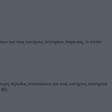
ων για τους κατόχους εισιτηρίων διαρκείας, οι οποίοι
τερη περίοδος ανανεώσεων για τους κατόχους εισιτηρίων
 48).