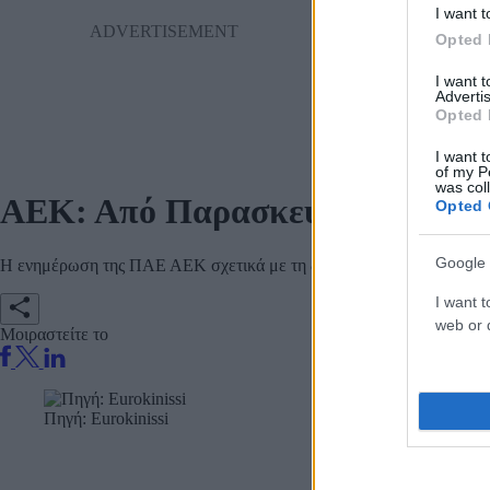
I want t
Opted 
I want 
Advertis
Opted 
I want t
of my P
was col
ΑΕΚ: Από Παρασκευή η δεύτερη
Opted 
Google 
Η ενημέρωση της ΠΑΕ ΑΕΚ σχετικά με τη δεύτερη περίοδο ανανεώσεω
I want t
web or d
Μοιραστείτε το
Πηγή: Eurokinissi