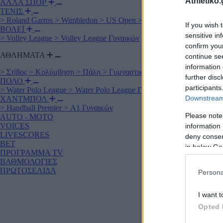
Athletiko.
ΑΛΛΑ ΣΠΟΡ
ΤΕΝΙΣ
>
Roland Garros
>
Wimbledon
>
US Open
>
Australian Open
If you wish 
ΒΟΛΕΪ
sensitive in
>
Volley League
>
Volley League Γυναικών
confirm you
ΑΘΛΗΜΑΤΑ
continue se
information 
>
Στίβος
>
Κολύμβηση
>
Πάλη
>
Γυμναστική
>
Κωπηλασία
further disc
ΠΟΛΟ
participants
>
Water Polo League
>
Water Polo League Γυναικών
>
Water Polo C
Downstream 
ΧΑΝΤΜΠΟΛ
>
Handball Premier
>
Α1 Γυναικών
Please note
AUTO - MOTO
VOICES
information 
LIVESCORES
deny consent
BET
in below Go
ΠΡΟΓΡΑΜΜΑ TV
ΒΑΘΜΟΛΟΓΙΕΣ
ΠΡΩΤΟΣΕΛΙΔΑ
Persona
I want t
Opted 