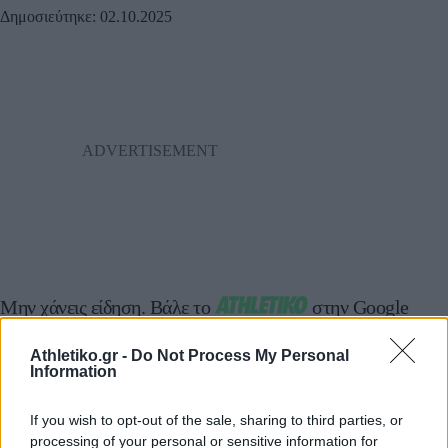
Δημοσιεύτηκε: 02.10.2025
Μην χάνεις είδηση.
Βάλε το
στην Google
Athletiko.gr -
Do Not Process My Personal
Information
Η
Μάντσεστερ Γιουνάιτεντ
δεν μπορεί να... σηκώσει
If you wish to opt-out of the sale, sharing to third parties, or
κεφάλι, και την περασμένη αγωνιστική επέστρεψε στα
processing of your personal or sensitive information for