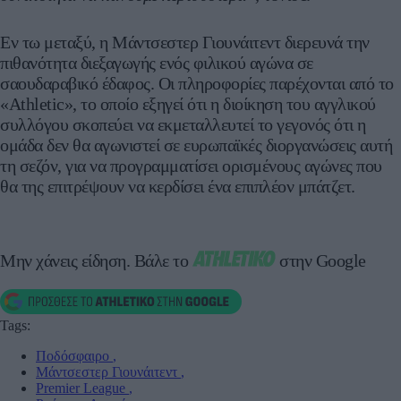
Εν τω μεταξύ, η Μάντσεστερ Γιουνάιτεντ διερευνά την
πιθανότητα διεξαγωγής ενός φιλικού αγώνα σε
σαουδαραβικό έδαφος. Οι πληροφορίες παρέχονται από το
«Athletic», το οποίο εξηγεί ότι η διοίκηση του αγγλικού
συλλόγου σκοπεύει να εκμεταλλευτεί το γεγονός ότι η
ομάδα δεν θα αγωνιστεί σε ευρωπαϊκές διοργανώσεις αυτή
τη σεζόν, για να προγραμματίσει ορισμένους αγώνες που
θα της επιτρέψουν να κερδίσει ένα επιπλέον μπάτζετ.
Μην χάνεις είδηση.
Βάλε το
στην Google
Tags:
Ποδόσφαιρο
,
Μάντσεστερ Γιουνάιτεντ
,
Premier League
,