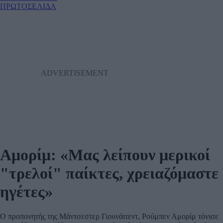
ΠΡΩΤΟΣΕΛΙΔΑ
Αμορίμ: «Μας λείπουν μερικοί
"τρελοί" παίκτες, χρειαζόμαστε
ηγέτες»
Ο προπονητής της Μάντσεστερ Γιουνάιτεντ, Ρούμπεν Αμορίμ τόνισε