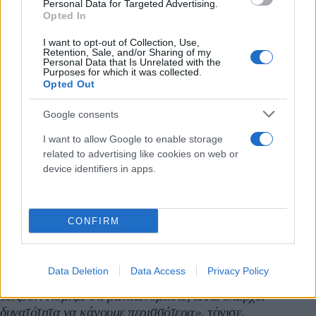
Personal Data for Targeted Advertising.
Opted In
I want to opt-out of Collection, Use,
Retention, Sale, and/or Sharing of my
🚨🚨🚨
Personal Data that Is Unrelated with the
Purposes for which it was collected.
Opted Out
BREAKING:
Google consents
Ruben Amorim says Manutd need
“some crazy guys”
I want to allow Google to enable storage
related to advertising like cookies on web or
(🎥: TNT Sports)
#MUFC
device identifiers in apps.
pic.twitter.com/V18xr6Azds
— Manutd Addicts (@Manutd_addicts)
CONFIRM
September 30, 2025
«Αυτό είναι το κλειδί, όχι οι φανταστικές φάσεις. Είναι η
Data Deletion
Data Access
Privacy Policy
ελευθερία των παικτών. Έχουν πολλά περισσότερα να
δείξουν. Νομίζω ότι βελτιωνόμαστε, αλλά υπάρχει
δυνατότητα να κάνουμε περισσότερα»,
τόνισε.