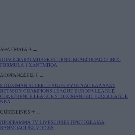
ΑΘΛΗΜΑΤΑ
ΠΟΔΟΣΦΑΙΡΟ
ΜΠΑΣΚΕΤ
ΤΕΝΙΣ
ΒΟΛΕΪ
ΠΟΛΟ
ΣΤΙΒΟΣ
FORMULA 1
ΧΑΝΤΜΠΟΛ
ΔΙΟΡΓΑΝΩΣΕΙΣ
STOIXIMAN SUPER LEAGUE
ΚΥΠΕΛΛΟ ΕΛΛΑΔΑΣ
BETSSON
CHAMPIONS LEAGUE
EUROPA LEAGUE
CONFERENCE LEAGUE
STOIXIMAN GBL
EUROLEAGUE
NBA
QUICKLINKS
ΠΡΟΓΡΑΜΜΑ TV
LIVESCORES
ΠΡΩΤΟΣΕΛΙΔΑ
ΒΑΘΜΟΛΟΓΙΕΣ
VOICES