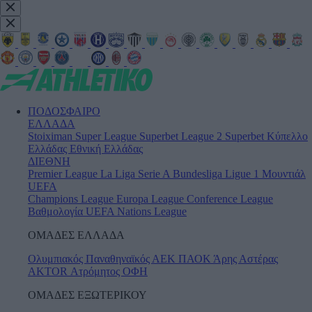
ΠΟΔΟΣΦΑΙΡΟ
ΕΛΛΑΔΑ
Stoiximan Super League
Superbet League 2
Superbet Κύπελλο
Ελλάδας
Εθνική Ελλάδας
ΔΙΕΘΝΗ
Premier League
La Liga
Serie A
Bundesliga
Ligue 1
Μουντιάλ
UEFA
Champions League
Europa League
Conference League
Βαθμολογία UEFA
Nations League
ΟΜΑΔΕΣ ΕΛΛΑΔΑ
Ολυμπιακός
Παναθηναϊκός
ΑΕΚ
ΠΑΟΚ
Άρης
Αστέρας
AKTOR
Ατρόμητος
ΟΦΗ
ΟΜΑΔΕΣ ΕΞΩΤΕΡΙΚΟΥ