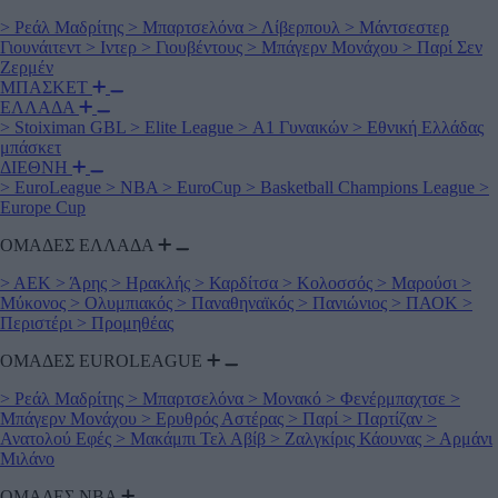
>
Ρεάλ Μαδρίτης
>
Μπαρτσελόνα
>
Λίβερπουλ
>
Μάντσεστερ
Γιουνάιτεντ
>
Ιντερ
>
Γιουβέντους
>
Μπάγερν Μονάχου
>
Παρί Σεν
Ζερμέν
ΜΠΑΣΚΕΤ
ΕΛΛΑΔΑ
>
Stoiximan GBL
>
Elite League
>
Α1 Γυναικών
>
Εθνική Ελλάδας
μπάσκετ
ΔΙΕΘΝΗ
>
EuroLeague
>
NBA
>
EuroCup
>
Basketball Champions League
>
Europe Cup
ΟΜΑΔΕΣ ΕΛΛΑΔΑ
>
ΑΕΚ
>
Άρης
>
Ηρακλής
>
Καρδίτσα
>
Κολοσσός
>
Μαρούσι
>
Μύκονος
>
Ολυμπιακός
>
Παναθηναϊκός
>
Πανιώνιος
>
ΠΑΟΚ
>
Περιστέρι
>
Προμηθέας
ΟΜΑΔΕΣ EUROLEAGUE
>
Ρεάλ Μαδρίτης
>
Μπαρτσελόνα
>
Μονακό
>
Φενέρμπαχτσε
>
Μπάγερν Μονάχου
>
Ερυθρός Αστέρας
>
Παρί
>
Παρτίζαν
>
Ανατολού Εφές
>
Μακάμπι Τελ Αβίβ
>
Ζαλγκίρις Κάουνας
>
Αρμάνι
Μιλάνο
ΟΜΑΔΕΣ ΝΒΑ