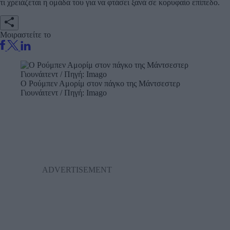
τι χρειάζεται η ομάδα του για να φτάσει ξανά σε κορυφαίο επίπεδο.
Μοιραστείτε το
Ο Ρούμπεν Αμορίμ στον πάγκο της Μάντσεστερ
Γιουνάιτεντ / Πηγή: Imago