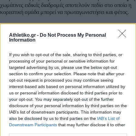
χωμάτινες ειδικές διαδρομές αποτελούν πεδίο στο οποίο η
κορεατική ομάδα μπορεί να πρωταγωνιστήσει και φέτος.
Athletiko.gr -
Do Not Process My Personal
Η δυναμική παρουσία της Ford
Information
Ιδιαίτερα δυναμική είναι και η παρουσία της M-Sport Ford
If you wish to opt-out of the sale, sharing to third parties, or
World Rally Team, με τέσσερα Puma Rally1. Οι Τζον
processing of your personal or sensitive information for
targeted advertising by us, please use the below opt-out
Άρμστρονγκ, Τζος ΜακΈρλιαν και Μάρτινς Σεσκς
section to confirm your selection. Please note that after your
πλαισιώνονται από τον Ιορδάνη Σερδερίδη, ο οποίος θα
opt-out request is processed you may continue seeing
δώσει ελληνικό χρώμα στην κορυφαία κατηγορία του
interest-based ads based on personal information utilized by
αγώνα.
us or personal information disclosed to third parties prior to
your opt-out. You may separately opt-out of the further
🚗 Με 58 πληρώματα, ανάμεσά τους
disclosure of your personal information by third parties on the
12 αυτοκίνητα προδιαγραφών Rally1,
IAB’s list of downstream participants. This information may
also be disclosed by us to third parties on the
IAB’s List of
το EKO
@AcropolisRally
2026
Downstream Participants
that may further disclose it to other
καταγράφει τη μεγαλύτερη φετινή
third parties.
παρουσία της κορυφαίας κατηγορίας