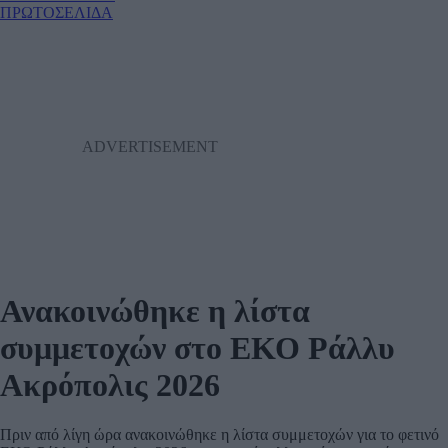
ΠΡΩΤΟΣΕΛΙΔΑ
Ανακοινώθηκε η λίστα
συμμετοχών στο ΕΚΟ Ράλλυ
Ακρόπολις 2026
Πριν από λίγη ώρα ανακοινώθηκε η λίστα συμμετοχών για το φετινό