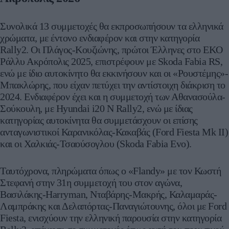
Συνολικά 13 συμμετοχές θα εκπροσωπήσουν τα ελληνικά
χρώματα, με έντονο ενδιαφέρον και στην κατηγορία
Rally2. Οι Πλάγος-Κουζιώνης, πρώτοι Έλληνες στο EKO
Ράλλυ Ακρόπολις 2025, επιστρέφουν με Skoda Fabia RS,
ενώ με ίδιο αυτοκίνητο θα εκκινήσουν και οι «Ρουστέμης»-
Μπακλώρης, που είχαν πετύχει την αντίστοιχη διάκριση το
2024. Ενδιαφέρον έχει και η συμμετοχή των Αθανασούλα-
Σούκουλη, με Hyundai i20 N Rally2, ενώ με ίδιας
κατηγορίας αυτοκίνητα θα συμμετάσχουν οι επίσης
ανταγωνιστικοί Καρανικόλας-Κακαβάς (Ford Fiesta Mk II)
και οι Χαλκιάς-Τσαούσογλου (Skoda Fabia Evo).
Ταυτόχρονα, πληρώματα όπως ο «Flandy» με τον Κωστή
Στεφανή στην 31η συμμετοχή του στον αγώνα,
Βασιλάκης-Harryman, Νταβάρης-Μακρής, Καλαμαράς-
Λαμπράκης και Δελαπόρτας-Παναγιώτουνης, όλοι με Ford
Fiesta, ενισχύουν την ελληνική παρουσία στην κατηγορία