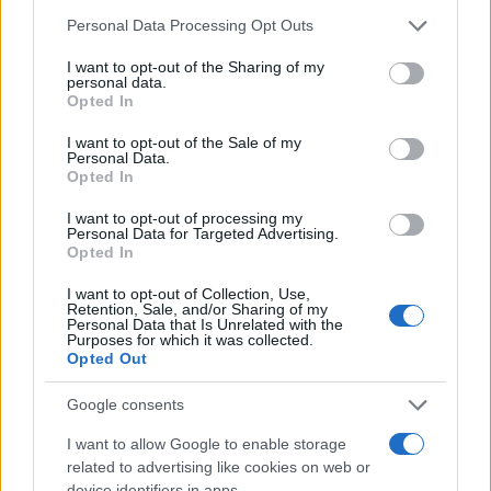
στο Πρωτάθλημα!
@TGR_WRC
,
Please note that this website/app uses one or more Google
Personal Data Processing Opt Outs
@HMSGOfficial
και
@MSportLtd
services and may gather and store information including but
Ford παρατάσσουν τα κορυφαία τους
not limited to your visit or usage behaviour. You may click to
I want to opt-out of the Sharing of my
personal data.
πληρώματα, ενώ η λίστα…
grant or deny consent to Google and its third-party tags to
Opted In
use your data for below specified purposes in below Google
pic.twitter.com/ECgUOdTUEb
consent section.
I want to opt-out of the Sale of my
Personal Data.
— EKO Acropolis Rally (@AcropolisRally)
Opted In
June 2, 2026
I want to opt-out of processing my
Personal Data for Targeted Advertising.
Οι συμμετοχές-ρεκόρ στην κατηγορία Rally2
Opted In
I want to opt-out of Collection, Use,
Εντυπωσιακή, τόσο σε αριθμό όσο και σε ποιότητα, είναι η
Retention, Sale, and/or Sharing of my
λίστα συμμετοχών της κατηγορίας Rally2. Συνολικά 34
Personal Data that Is Unrelated with the
Purposes for which it was collected.
αυτοκίνητα προδιαγραφών Rally2 θα περάσουν από τη
Opted Out
ράμπα της εκκίνησης, με τους βασικούς πρωταγωνιστές
του WRC2 να δηλώνουν το «παρών» στο EKO Ράλλυ
Google consents
Ακρόπολις.
I want to allow Google to enable storage
related to advertising like cookies on web or
device identifiers in apps.