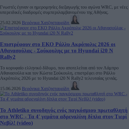
Γνωστές έγιναν οι ημερομηνίες διεξαγωγής του αγώνα WRC, με νέες
υπερειδικές διαδρομές συμπεριλαμβανομένου της Αθήνας.
25.02.2026
Βερόνικα Χατζησταυρίδη
Επιστρέφουν στο ΕΚΟ Ράλλυ Ακρόπολις 2026 οι
Αθανασούλας - Σούκουλης με το Hyundai i20 N
Rally2
Το κορυφαίο ελληνικό δίδυμο, που αποτελείται από τον Λάμπρο
Αθανασούλα και τον Κώστα Σούκουλη, επιστρέφει στο Ράλλυ
Ακρόπολις 2026 με το Hyundai i20 N Rally2 τελευταίας γενιάς.
15.06.2026
Βερόνικα Χατζησταυρίδη
Το Athletiko συνοδηγός ενός παγκόσμιου πρωταθλητή
στο WRC - Τα 4' γεμάτα αδρεναλίνη δίπλα στον Τιερί
Νεβίλ! (video)