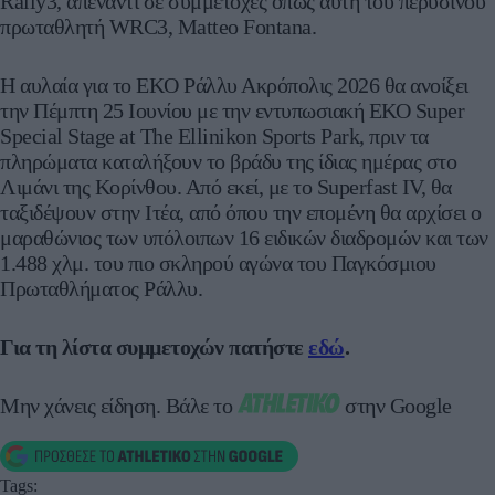
Rally3, απέναντι σε συμμετοχές όπως αυτή του περυσινού
πρωταθλητή WRC3, Matteo Fontana.
Η αυλαία για το EKO Ράλλυ Ακρόπολις 2026 θα ανοίξει
την Πέμπτη 25 Ιουνίου με την εντυπωσιακή ΕΚΟ Super
Special Stage at The Ellinikon Sports Park, πριν τα
πληρώματα καταλήξουν το βράδυ της ίδιας ημέρας στο
Λιμάνι της Κορίνθου. Από εκεί, με το Superfast IV, θα
ταξιδέψουν στην Ιτέα, από όπου την επομένη θα αρχίσει ο
μαραθώνιος των υπόλοιπων 16 ειδικών διαδρομών και των
1.488 χλμ. του πιο σκληρού αγώνα του Παγκόσμιου
Πρωταθλήματος Ράλλυ.
Για τη λίστα συμμετοχών πατήστε
εδώ
.
Μην χάνεις είδηση.
Βάλε το
στην Google
Tags: