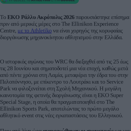
Το
ΕΚΟ Ράλλυ Ακρόπολις 2026
παρουσιάστηκε επίσημα
πριν από μερικές μέρες στο The Ellinikon Experience
Centre,
με το Athletiko
να είναι χορηγός της κορυφαίας
διοργάνωσης μηχανοκίνητου αθλητισμού στην Ελλάδα.
Ο ιστορικός αγώνας του WRC θα διεξαχθεί από τις 25 έως
τις 28 Ιουνίου και σηματοδοτεί μια νέα εποχή, καθώς μετά
από πέντε χρόνια στη Λαμία, μεταφέρει την έδρα του στην
Πελοπόννησο, με επίκεντρο το Λουτράκι και το Service
Park να φιλοξενείται στη Σχολή Μηχανικού. Η μεγάλη
καινοτομία της φετινής διοργάνωσης είναι η EKO Super
Special Stage, η οποία θα πραγματοποιηθεί στο The
Ellinikon Sports Park, αποτελώντας το πρώτο μεγάλο
αθλητικό event στις νέες εγκαταστάσεις του Ελληνικού.
Πριν από λίγη ώρα
ανακοινώθηκαν οι συμμετοχές
και για