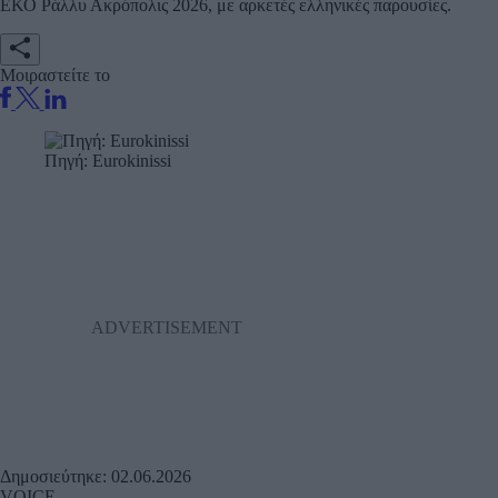
ΕΚΟ Ράλλυ Ακρόπολις 2026, με αρκετές ελληνικές παρουσίες.
Μοιραστείτε το
Πηγή: Eurokinissi
Δημοσιεύτηκε: 02.06.2026
VOICE