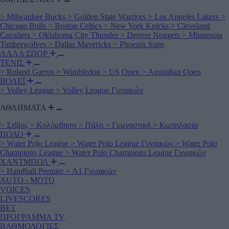
>
Milwaukee Bucks
>
Golden State Warriors
>
Los Angeles Lakers
>
Chicago Bulls
>
Boston Celtics
>
New York Knicks
>
Cleveland
Cavaliers
>
Oklahoma City Thunder
>
Denver Nuggets
>
Minnesota
Timberwolves
>
Dallas Mavericks
>
Phoenix Suns
ΑΛΛΑ ΣΠΟΡ
ΤΕΝΙΣ
>
Roland Garros
>
Wimbledon
>
US Open
>
Australian Open
ΒΟΛΕΪ
>
Volley League
>
Volley League Γυναικών
ΑΘΛΗΜΑΤΑ
>
Στίβος
>
Κολύμβηση
>
Πάλη
>
Γυμναστική
>
Κωπηλασία
ΠΟΛΟ
>
Water Polo League
>
Water Polo League Γυναικών
>
Water Polo
Champions League
>
Water Polo Champions League Γυναικών
ΧΑΝΤΜΠΟΛ
>
Handball Premier
>
Α1 Γυναικών
AUTO - MOTO
VOICES
LIVESCORES
BET
ΠΡΟΓΡΑΜΜΑ TV
ΒΑΘΜΟΛΟΓΙΕΣ