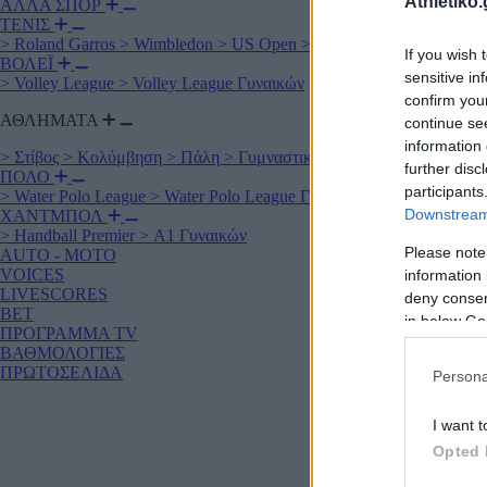
Athletiko.
ΑΛΛΑ ΣΠΟΡ
ΤΕΝΙΣ
>
Roland Garros
>
Wimbledon
>
US Open
>
Australian Open
If you wish 
ΒΟΛΕΪ
sensitive in
>
Volley League
>
Volley League Γυναικών
confirm you
ΑΘΛΗΜΑΤΑ
continue se
information 
>
Στίβος
>
Κολύμβηση
>
Πάλη
>
Γυμναστική
>
Κωπηλασία
further disc
ΠΟΛΟ
participants
>
Water Polo League
>
Water Polo League Γυναικών
>
Water Polo C
Downstream 
ΧΑΝΤΜΠΟΛ
>
Handball Premier
>
Α1 Γυναικών
Please note
AUTO - MOTO
VOICES
information 
LIVESCORES
deny consent
BET
in below Go
ΠΡΟΓΡΑΜΜΑ TV
ΒΑΘΜΟΛΟΓΙΕΣ
ΠΡΩΤΟΣΕΛΙΔΑ
Persona
I want t
Opted 