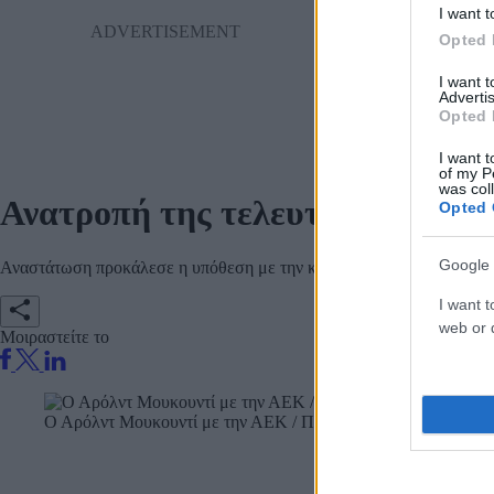
I want t
Opted 
I want 
Advertis
Opted 
I want t
of my P
was col
Ανατροπή της τελευταίας στιγμ
Opted 
Google 
Αναστάτωση προκάλεσε η υπόθεση με την κλήση του κεντρικού αμυν
I want t
web or d
Μοιραστείτε το
Ο Αρόλντ Μουκουντί με την ΑΕΚ / Πηγή: Eurokinissi