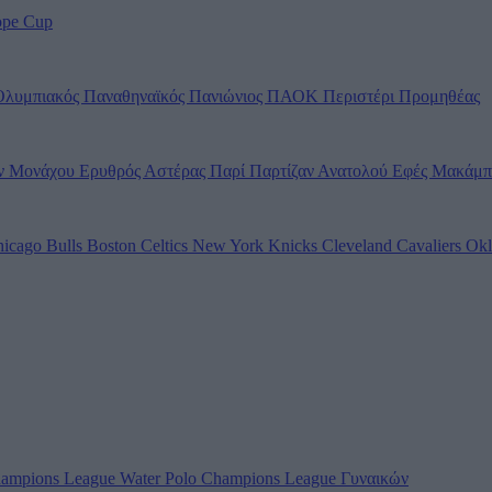
ope Cup
Ολυμπιακός
Παναθηναϊκός
Πανιώνιος
ΠΑΟΚ
Περιστέρι
Προμηθέας
ν Μονάχου
Ερυθρός Αστέρας
Παρί
Παρτίζαν
Ανατολού Εφές
Μακάμπ
icago Bulls
Boston Celtics
New York Knicks
Cleveland Cavaliers
Okl
hampions League
Water Polo Champions League Γυναικών