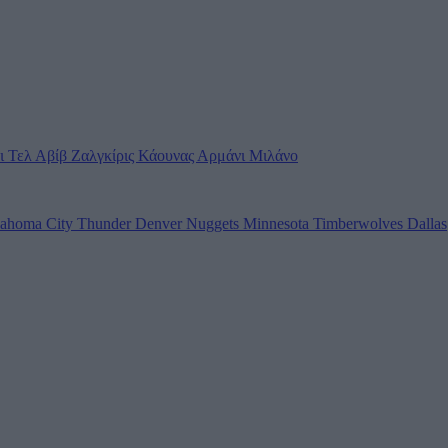
ι Τελ Αβίβ
Ζαλγκίρις Κάουνας
Αρμάνι Μιλάνο
ahoma City Thunder
Denver Nuggets
Minnesota Timberwolves
Dallas