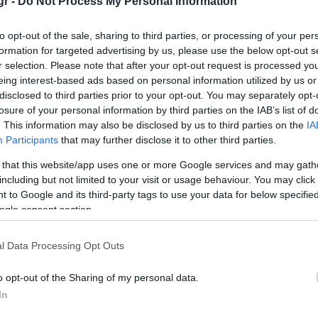
gr -
Do Not Process My Personal Information
to opt-out of the sale, sharing to third parties, or processing of your per
formation for targeted advertising by us, please use the below opt-out s
r selection. Please note that after your opt-out request is processed y
eing interest-based ads based on personal information utilized by us or
disclosed to third parties prior to your opt-out. You may separately opt-
losure of your personal information by third parties on the IAB’s list of
. This information may also be disclosed by us to third parties on the
IA
hampions League
>
Water Polo Champions League Γυναικών
Participants
that may further disclose it to other third parties.
 that this website/app uses one or more Google services and may gath
including but not limited to your visit or usage behaviour. You may click 
 to Google and its third-party tags to use your data for below specifi
ogle consent section.
l Data Processing Opt Outs
o opt-out of the Sharing of my personal data.
In