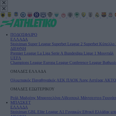
ΠΟΔΟΣΦΑΙΡΟ
ΕΛΛΑΔΑ
Stoiximan Super League
Superbet League 2
Superbet Κύπελλο
ΔΙΕΘΝΗ
Premier League
La Liga
Serie A
Bundesliga
Ligue 1
Μουντιάλ
UEFA
Champions League
Europa League
Conference League
Βαθμολ
ΟΜΑΔΕΣ ΕΛΛΑΔΑ
Ολυμπιακός
Παναθηναϊκός
ΑΕΚ
ΠΑΟΚ
Άρης
Αστέρας AKT
ΟΜΑΔΕΣ ΕΞΩΤΕΡΙΚΟΥ
Ρεάλ Μαδρίτης
Μπαρτσελόνα
Λίβερπουλ
Μάντσεστερ Γιουνάι
ΜΠΑΣΚΕΤ
ΕΛΛΑΔΑ
Stoiximan GBL
Elite League
Α1 Γυναικών
Εθνική Ελλάδας μπ