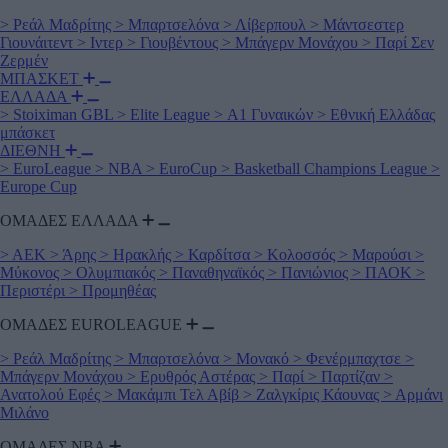
>
Ρεάλ Μαδρίτης
>
Μπαρτσελόνα
>
Λίβερπουλ
>
Μάντσεστερ
Γιουνάιτεντ
>
Ιντερ
>
Γιουβέντους
>
Μπάγερν Μονάχου
>
Παρί Σεν
Ζερμέν
ΜΠΑΣΚΕΤ
ΕΛΛΑΔΑ
>
Stoiximan GBL
>
Elite League
>
Α1 Γυναικών
>
Εθνική Ελλάδας
μπάσκετ
ΔΙΕΘΝΗ
>
EuroLeague
>
NBA
>
EuroCup
>
Basketball Champions League
>
Europe Cup
ΟΜΑΔΕΣ ΕΛΛΑΔΑ
>
ΑΕΚ
>
Άρης
>
Ηρακλής
>
Καρδίτσα
>
Κολοσσός
>
Μαρούσι
>
Μύκονος
>
Ολυμπιακός
>
Παναθηναϊκός
>
Πανιώνιος
>
ΠΑΟΚ
>
Περιστέρι
>
Προμηθέας
ΟΜΑΔΕΣ EUROLEAGUE
>
Ρεάλ Μαδρίτης
>
Μπαρτσελόνα
>
Μονακό
>
Φενέρμπαχτσε
>
Μπάγερν Μονάχου
>
Ερυθρός Αστέρας
>
Παρί
>
Παρτίζαν
>
Ανατολού Εφές
>
Μακάμπι Τελ Αβίβ
>
Ζαλγκίρις Κάουνας
>
Αρμάνι
Μιλάνο
ΟΜΑΔΕΣ ΝΒΑ