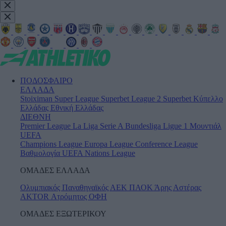
ΠΟΔΟΣΦΑΙΡΟ
ΕΛΛΑΔΑ
Stoiximan Super League
Superbet League 2
Superbet Κύπελλο
Ελλάδας
Εθνική Ελλάδας
ΔΙΕΘΝΗ
Premier League
La Liga
Serie A
Bundesliga
Ligue 1
Μουντιάλ
UEFA
Champions League
Europa League
Conference League
Βαθμολογία UEFA
Nations League
ΟΜΑΔΕΣ ΕΛΛΑΔΑ
Ολυμπιακός
Παναθηναϊκός
ΑΕΚ
ΠΑΟΚ
Άρης
Αστέρας
AKTOR
Ατρόμητος
ΟΦΗ
ΟΜΑΔΕΣ ΕΞΩΤΕΡΙΚΟΥ