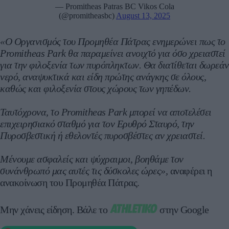
— Promitheas Patras BC Vikos Cola
(@promitheasbc)
August 13, 2025
«Ο Οργανισμός του Προμηθέα Πάτρας ενημερώνει πως το
Promitheas Park θα παραμείνει ανοιχτό για όσο χρειαστεί
για την φιλοξενία των πυρόπληκτων. Θα διατίθεται δωρεάν
νερό, αναψυκτικά και είδη πρώτης ανάγκης σε όλους,
καθώς και φιλοξενία στους χώρους των γηπέδων.
Ταυτόχρονα, το Promitheas Park μπορεί να αποτελέσει
επιχειρησιακό σταθμό για τον Ερυθρό Σταυρό, την
Πυροσβεστική ή εθελοντές πυροσβέστες αν χρειαστεί.
Μένουμε ασφαλείς και ψύχραιμοι, βοηθάμε τον
συνάνθρωπό μας αυτές τις δύσκολες ώρες»,
αναφέρει η
ανακοίνωση του Προμηθέα Πάτρας.
Μην χάνεις είδηση.
Βάλε το
στην Google