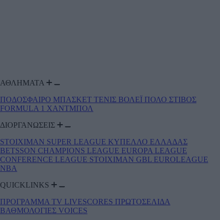
ΑΘΛΗΜΑΤΑ
ΠΟΔΟΣΦΑΙΡΟ
ΜΠΑΣΚΕΤ
ΤΕΝΙΣ
ΒΟΛΕΪ
ΠΟΛΟ
ΣΤΙΒΟΣ
FORMULA 1
ΧΑΝΤΜΠΟΛ
ΔΙΟΡΓΑΝΩΣΕΙΣ
STOIXIMAN SUPER LEAGUE
ΚΥΠΕΛΛΟ ΕΛΛΑΔΑΣ
BETSSON
CHAMPIONS LEAGUE
EUROPA LEAGUE
CONFERENCE LEAGUE
STOIXIMAN GBL
EUROLEAGUE
NBA
QUICKLINKS
ΠΡΟΓΡΑΜΜΑ TV
LIVESCORES
ΠΡΩΤΟΣΕΛΙΔΑ
ΒΑΘΜΟΛΟΓΙΕΣ
VOICES