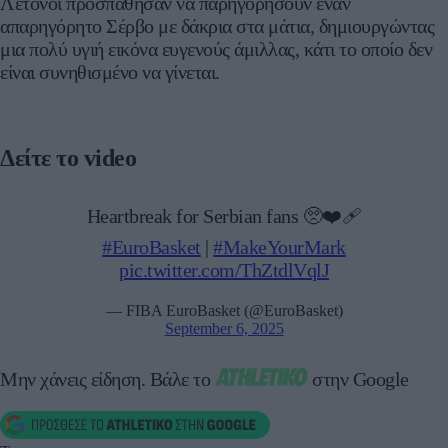
Λετονοί προσπάθησαν να παρηγορήσουν έναν
απαρηγόρητο Σέρβο με δάκρια στα μάτια, δημιουργώντας
μια πολύ υγιή εικόνα ευγενούς άμιλλας, κάτι το οποίο δεν
είναι συνηθισμένο να γίνεται.
Δείτε το video
Heartbreak for Serbian fans 🥺❤️‍🩹
#EuroBasket
|
#MakeYourMark
pic.twitter.com/ThZtdlVqlJ
— FIBA EuroBasket (@EuroBasket)
September 6, 2025
Μην χάνεις είδηση.
Βάλε το
στην Google