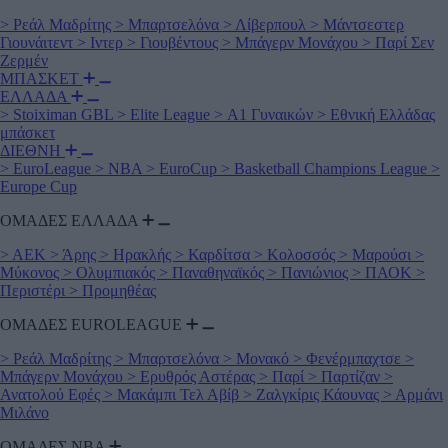
>
Ρεάλ Μαδρίτης
>
Μπαρτσελόνα
>
Λίβερπουλ
>
Μάντσεστερ
Γιουνάιτεντ
>
Ιντερ
>
Γιουβέντους
>
Μπάγερν Μονάχου
>
Παρί Σεν
Ζερμέν
ΜΠΑΣΚΕΤ
ΕΛΛΑΔΑ
>
Stoiximan GBL
>
Elite League
>
Α1 Γυναικών
>
Εθνική Ελλάδας
μπάσκετ
ΔΙΕΘΝΗ
>
EuroLeague
>
NBA
>
EuroCup
>
Basketball Champions League
>
Europe Cup
ΟΜΑΔΕΣ ΕΛΛΑΔΑ
>
ΑΕΚ
>
Άρης
>
Ηρακλής
>
Καρδίτσα
>
Κολοσσός
>
Μαρούσι
>
Μύκονος
>
Ολυμπιακός
>
Παναθηναϊκός
>
Πανιώνιος
>
ΠΑΟΚ
>
Περιστέρι
>
Προμηθέας
ΟΜΑΔΕΣ EUROLEAGUE
>
Ρεάλ Μαδρίτης
>
Μπαρτσελόνα
>
Μονακό
>
Φενέρμπαχτσε
>
Μπάγερν Μονάχου
>
Ερυθρός Αστέρας
>
Παρί
>
Παρτίζαν
>
Ανατολού Εφές
>
Μακάμπι Τελ Αβίβ
>
Ζαλγκίρις Κάουνας
>
Αρμάνι
Μιλάνο
ΟΜΑΔΕΣ ΝΒΑ