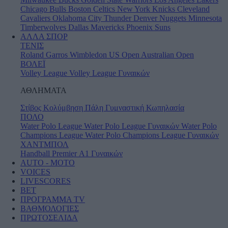
Chicago Bulls
Boston Celtics
New York Knicks
Cleveland
Cavaliers
Oklahoma City Thunder
Denver Nuggets
Minnesota
Timberwolves
Dallas Mavericks
Phoenix Suns
ΑΛΛΑ ΣΠΟΡ
ΤΕΝΙΣ
Roland Garros
Wimbledon
US Open
Australian Open
ΒΟΛΕΪ
Volley League
Volley League Γυναικών
ΑΘΛΗΜΑΤΑ
Στίβος
Κολύμβηση
Πάλη
Γυμναστική
Κωπηλασία
ΠΟΛΟ
Water Polo League
Water Polo League Γυναικών
Water Polo
Champions League
Water Polo Champions League Γυναικών
ΧΑΝΤΜΠΟΛ
Handball Premier
Α1 Γυναικών
AUTO - MOTO
VOICES
LIVESCORES
BET
ΠΡΟΓΡΑΜΜΑ TV
ΒΑΘΜΟΛΟΓΙΕΣ
ΠΡΩΤΟΣΕΛΙΔΑ