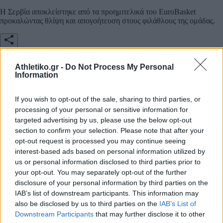
Η Σερβία αποκλείστηκε από τα προημιτελικά του EuroBasket
προκαλώντας θλίψη και απογοήτευση στους φιλάθλους της ομάδας.
Μοιραστείτε το
Athletiko.gr -
Do Not Process My Personal
Information
If you wish to opt-out of the sale, sharing to third parties, or
Λετονός παρηγορεί Σέρβο μετά τον αποκλεισμό της
ομάδας του / Printscreen
processing of your personal or sensitive information for
targeted advertising by us, please use the below opt-out
section to confirm your selection. Please note that after your
opt-out request is processed you may continue seeing
interest-based ads based on personal information utilized by
us or personal information disclosed to third parties prior to
your opt-out. You may separately opt-out of the further
disclosure of your personal information by third parties on the
IAB’s list of downstream participants. This information may
also be disclosed by us to third parties on the
IAB’s List of
Downstream Participants
that may further disclose it to other