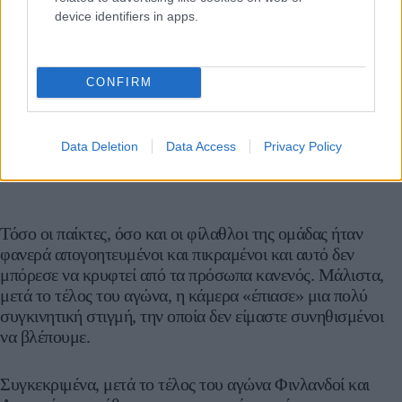
device identifiers in apps.
Μην χάνεις είδηση.
Βάλε το
στην Google
CONFIRM
Η Εθνικής Σερβίας δεν τα κατάφερε κόντρα στην
Φινλανδία
και αποκλείστηκε από τα προημιτελικά του
Data Deletion
Data Access
Privacy Policy
EuroBasket, σοκάροντας όλο τον κόσμο.
Τόσο οι παίκτες, όσο και οι φίλαθλοι της ομάδας ήταν
φανερά απογοητευμένοι και πικραμένοι και αυτό δεν
μπόρεσε να κρυφτεί από τα πρόσωπα κανενός. Μάλιστα,
μετά το τέλος του αγώνα, η κάμερα «έπιασε» μια πολύ
συγκινητική στιγμή, την οποία δεν είμαστε συνηθισμένοι
να βλέπουμε.
Συγκεκριμένα, μετά το τέλος του αγώνα Φινλανδοί και