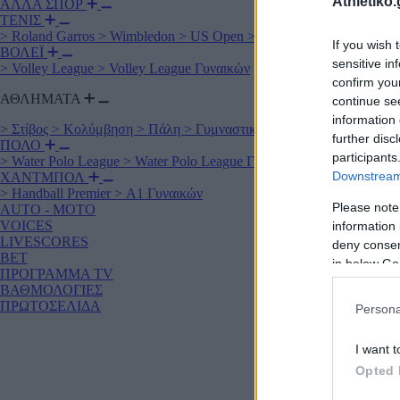
Athletiko.
ΑΛΛΑ ΣΠΟΡ
ΤΕΝΙΣ
>
Roland Garros
>
Wimbledon
>
US Open
>
Australian Open
If you wish 
ΒΟΛΕΪ
sensitive in
>
Volley League
>
Volley League Γυναικών
confirm you
ΑΘΛΗΜΑΤΑ
continue se
information 
>
Στίβος
>
Κολύμβηση
>
Πάλη
>
Γυμναστική
>
Κωπηλασία
further disc
ΠΟΛΟ
participants
>
Water Polo League
>
Water Polo League Γυναικών
>
Water Polo C
Downstream 
ΧΑΝΤΜΠΟΛ
>
Handball Premier
>
Α1 Γυναικών
Please note
AUTO - MOTO
VOICES
information 
LIVESCORES
deny consent
BET
in below Go
ΠΡΟΓΡΑΜΜΑ TV
ΒΑΘΜΟΛΟΓΙΕΣ
ΠΡΩΤΟΣΕΛΙΔΑ
Persona
I want t
Opted 