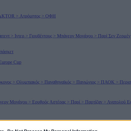
 AKTOR
>
Ατρόμητος
>
ΟΦΗ
άιτεντ
>
Ιντερ
>
Γιουβέντους
>
Μπάγερν Μονάχου
>
Παρί Σεν Ζερμέν
μπάσκετ
Europe Cup
κονος
>
Ολυμπιακός
>
Παναθηναϊκός
>
Πανιώνιος
>
ΠΑΟΚ
>
Περισ
γερν Μονάχου
>
Ερυθρός Αστέρας
>
Παρί
>
Παρτίζαν
>
Ανατολού Ε
Chicago Bulls
>
Boston Celtics
>
New York Knicks
>
Cleveland Caval