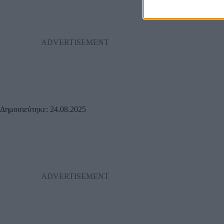
Δημοσιεύτηκε: 24.08.2025