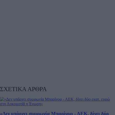
ΣΧΕΤΙΚΑ ΑΡΘΡΑ
«Δεν υπάρχει συμφωνία Μπαρίνοφ - ΑΕΚ, δίνει δύο