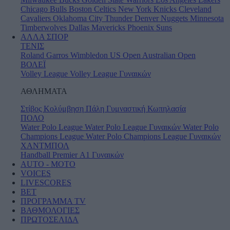
Chicago Bulls
Boston Celtics
New York Knicks
Cleveland
Cavaliers
Oklahoma City Thunder
Denver Nuggets
Minnesota
Timberwolves
Dallas Mavericks
Phoenix Suns
ΑΛΛΑ ΣΠΟΡ
ΤΕΝΙΣ
Roland Garros
Wimbledon
US Open
Australian Open
ΒΟΛΕΪ
Volley League
Volley League Γυναικών
ΑΘΛΗΜΑΤΑ
Στίβος
Κολύμβηση
Πάλη
Γυμναστική
Κωπηλασία
ΠΟΛΟ
Water Polo League
Water Polo League Γυναικών
Water Polo
Champions League
Water Polo Champions League Γυναικών
ΧΑΝΤΜΠΟΛ
Handball Premier
Α1 Γυναικών
AUTO - MOTO
VOICES
LIVESCORES
BET
ΠΡΟΓΡΑΜΜΑ TV
ΒΑΘΜΟΛΟΓΙΕΣ
ΠΡΩΤΟΣΕΛΙΔΑ