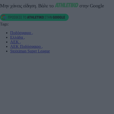
Μην χάνεις είδηση.
Βάλε το
στην Google
Tags:
Ποδόσφαιρο
,
Ελλάδα
,
ΑΕΚ
,
ΑΕΚ Ποδόσφαιρο
,
Stoiximan Super League