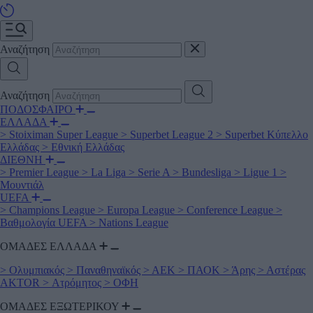
Αναζήτηση
Αναζήτηση
ΠΟΔΟΣΦΑΙΡΟ
ΕΛΛΑΔΑ
>
Stoiximan Super League
>
Superbet League 2
>
Superbet Κύπελλο
Ελλάδας
>
Εθνική Ελλάδας
ΔΙΕΘΝΗ
>
Premier League
>
La Liga
>
Serie A
>
Bundesliga
>
Ligue 1
>
Μουντιάλ
UEFA
>
Champions League
>
Europa League
>
Conference League
>
Βαθμολογία UEFA
>
Nations League
ΟΜΑΔΕΣ ΕΛΛΑΔΑ
>
Ολυμπιακός
>
Παναθηναϊκός
>
ΑΕΚ
>
ΠΑΟΚ
>
Άρης
>
Αστέρας
AKTOR
>
Ατρόμητος
>
ΟΦΗ
ΟΜΑΔΕΣ ΕΞΩΤΕΡΙΚΟΥ