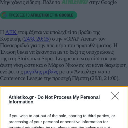
Μην χάνεις είδηση.
Βάλε το
στην Google
Η
ΑΕΚ
ετοιμάζεται να υποδεχθεί το βράδυ της
Κυριακής (
24/8, 20:15
) στην «OPAP Arena» τον
Πανσερραϊκό για την πρεμιέρα του πρωταθλήματος. Η
Ένωση θέλει να ξεκινήσει με το δεξί τις υποχρεώσεις
της στη Stoiximan Super League και να φτάσει σε μια
άνετη νίκη ώστε και ο Μάρκο Νίκολιτς να κάνει διαχείριση
ενόψει της
μεγάλης ρεβάνς
με την Άντερλεχτ για το
Conference League την προσεχή Πέμπτη (28/8, 21:00).
Athletiko.gr -
Do Not Process My Personal
«Είναι η πιο σημαντική διοργάνωση για εμάς φυσικά. Δεν
Information
θέλαμε να αναβληθεί το παιχνίδι, παρά το γεγονός ότι
είχαμε το δικαίωμα να το ζητήσουμε, γιατί δεν είναι αυτό το
If you wish to opt-out of the sale, sharing to third parties, or
στυλ μου. Είναι δική μου απόφαση, πιστεύω σε όλους τους
processing of your personal or sensitive information for
παίκτες, όχι μόνο σε αυτούς που για την ώρα παίζουν
targeted advertising by us, please use the below opt-out