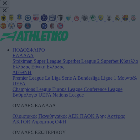
ΠΟΔΟΣΦΑΙΡΟ
ΕΛΛΑΔΑ
Stoiximan Super League
Superbet League 2
Superbet Κύπελλο
Ελλάδας
Εθνική Ελλάδας
ΔΙΕΘΝΗ
Premier League
La Liga
Serie A
Bundesliga
Ligue 1
Μουντιάλ
UEFA
Champions League
Europa League
Conference League
Βαθμολογία UEFA
Nations League
ΟΜΑΔΕΣ ΕΛΛΑΔΑ
Ολυμπιακός
Παναθηναϊκός
ΑΕΚ
ΠΑΟΚ
Άρης
Αστέρας
AKTOR
Ατρόμητος
ΟΦΗ
ΟΜΑΔΕΣ ΕΞΩΤΕΡΙΚΟΥ