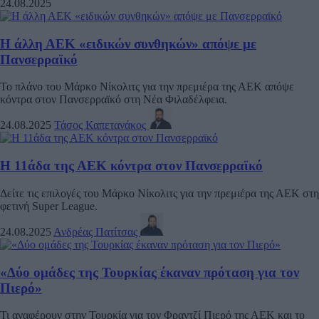
24.08.2025
Η άλλη ΑΕΚ «ειδικών συνθηκών» απόψε με
Πανσερραϊκό
Το πλάνο του Μάρκο Νίκολιτς για την πρεμιέρα της ΑΕΚ απόψε
κόντρα στον Πανσερραϊκό στη Νέα Φιλαδέλφεια.
24.08.2025
Τάσος Καπετανάκος
Η 11άδα της ΑΕΚ κόντρα στον Πανσερραϊκό
Δείτε τις επιλογές του Μάρκο Νίκολιτς για την πρεμιέρα της ΑΕΚ στη
φετινή Super League.
24.08.2025
Ανδρέας Πατίτσας
«Δύο ομάδες της Τουρκίας έκαναν πρόταση για τον
Πιερό»
Τι αναφέρουν στην Τουρκία για τον Φραντζί Πιερό της ΑΕΚ και το