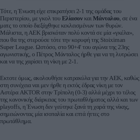
Τότε, η Ένωση είχε επικρατήσει 2-1 της ομάδας του
Περιστερίου, με γκολ του
Ελίασον
και
Μάνταλου
, σε ένα
ματς το οποίο διεξάχθηκε κεκλεισμένων των θυρών.
Μάλιστα, η ΑΕΚ βρισκόταν πολύ κοντά σε μία «γκέλα»,
που θα της στερούσε τότε την κορυφή της Stoiximan
Super League. Ωστόσο, στο 90+4′ του αγώνα της 23ης
αγωνιστικής, ο Πέτρος Μάνταλος ήρθε για να τη λυτρώσει
και να της χαρίσει τη νίκη με 2-1.
Εκτοτε όμως, ακολουθήσε κατρακύλα για την ΑΕΚ, καθώς
στη συνέχεια ναι μεν ήρθε η εκτός έδρας νίκη με τον
Αστέρα AKTOR στην Τρίπολη (0-3) αλλά μέχρι το τέλος
της κανονικής διάρκειας του πρωταθλήματος αλλά και των
playoffs, η Ένωση δεν γεύτηκε ξανά τη χαρά της νίκης,
σημειώνοντας μία ισοπαλία και επτά ήττες στο
πρωτάθλημα.