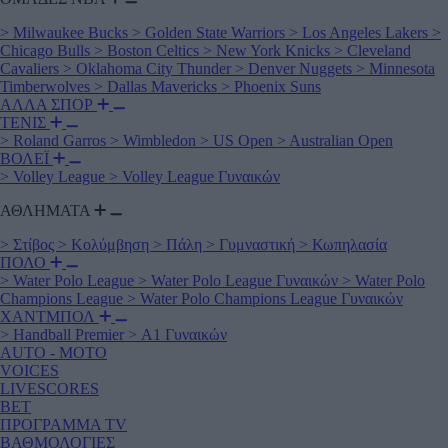
>
Milwaukee Bucks
>
Golden State Warriors
>
Los Angeles Lakers
>
Chicago Bulls
>
Boston Celtics
>
New York Knicks
>
Cleveland
Cavaliers
>
Oklahoma City Thunder
>
Denver Nuggets
>
Minnesota
Timberwolves
>
Dallas Mavericks
>
Phoenix Suns
ΑΛΛΑ ΣΠΟΡ
ΤΕΝΙΣ
>
Roland Garros
>
Wimbledon
>
US Open
>
Australian Open
ΒΟΛΕΪ
>
Volley League
>
Volley League Γυναικών
ΑΘΛΗΜΑΤΑ
>
Στίβος
>
Κολύμβηση
>
Πάλη
>
Γυμναστική
>
Κωπηλασία
ΠΟΛΟ
>
Water Polo League
>
Water Polo League Γυναικών
>
Water Polo
Champions League
>
Water Polo Champions League Γυναικών
ΧΑΝΤΜΠΟΛ
>
Handball Premier
>
Α1 Γυναικών
AUTO - MOTO
VOICES
LIVESCORES
BET
ΠΡΟΓΡΑΜΜΑ TV
ΒΑΘΜΟΛΟΓΙΕΣ