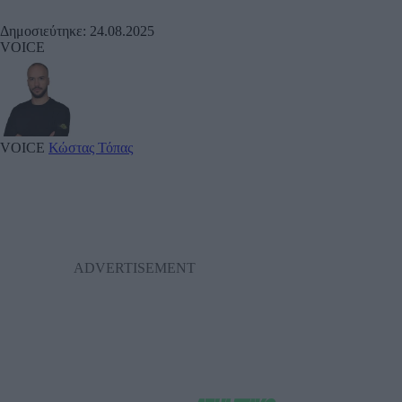
Δημοσιεύτηκε: 24.08.2025
VOICE
VOICE
Κώστας Τόπας