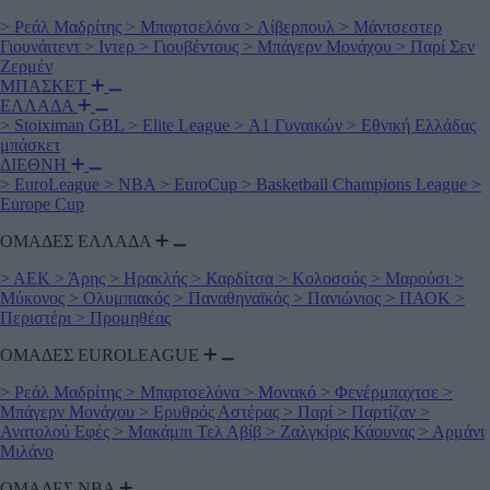
>
Ρεάλ Μαδρίτης
>
Μπαρτσελόνα
>
Λίβερπουλ
>
Μάντσεστερ
Γιουνάιτεντ
>
Ιντερ
>
Γιουβέντους
>
Μπάγερν Μονάχου
>
Παρί Σεν
Ζερμέν
ΜΠΑΣΚΕΤ
ΕΛΛΑΔΑ
>
Stoiximan GBL
>
Elite League
>
Α1 Γυναικών
>
Εθνική Ελλάδας
μπάσκετ
ΔΙΕΘΝΗ
>
EuroLeague
>
NBA
>
EuroCup
>
Basketball Champions League
>
Europe Cup
ΟΜΑΔΕΣ ΕΛΛΑΔΑ
>
ΑΕΚ
>
Άρης
>
Ηρακλής
>
Καρδίτσα
>
Κολοσσός
>
Μαρούσι
>
Μύκονος
>
Ολυμπιακός
>
Παναθηναϊκός
>
Πανιώνιος
>
ΠΑΟΚ
>
Περιστέρι
>
Προμηθέας
ΟΜΑΔΕΣ EUROLEAGUE
>
Ρεάλ Μαδρίτης
>
Μπαρτσελόνα
>
Μονακό
>
Φενέρμπαχτσε
>
Μπάγερν Μονάχου
>
Ερυθρός Αστέρας
>
Παρί
>
Παρτίζαν
>
Ανατολού Εφές
>
Μακάμπι Τελ Αβίβ
>
Ζαλγκίρις Κάουνας
>
Αρμάνι
Μιλάνο
ΟΜΑΔΕΣ ΝΒΑ