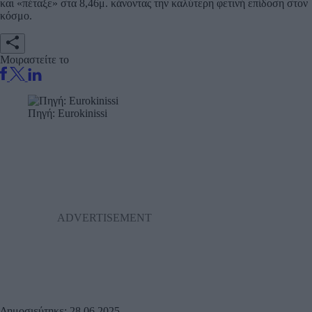
και «πέταξε» στα 8,46μ. κάνοντας την καλύτερη φετινή επίδοση στον
κόσμο.
Μοιραστείτε το
Πηγή: Eurokinissi
Δημοσιεύτηκε: 28.06.2025