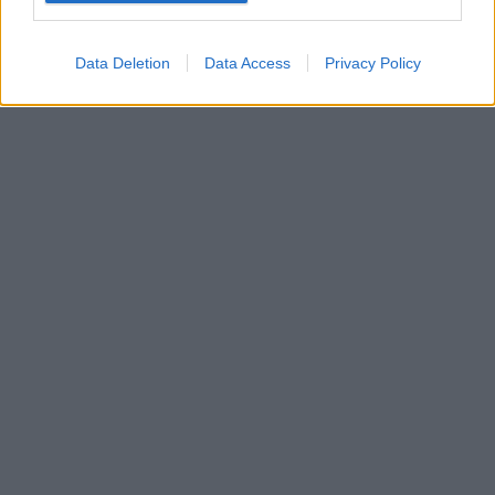
Tags:
Στίβος
,
Data Deletion
Data Access
Privacy Policy
Μίλτος Τεντόγλου
,
Άλλα Σπορ