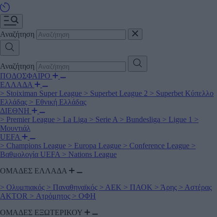
Αναζήτηση
Αναζήτηση
ΠΟΔΟΣΦΑΙΡΟ
ΕΛΛΑΔΑ
>
Stoiximan Super League
>
Superbet League 2
>
Superbet Κύπελλο
Ελλάδας
>
Εθνική Ελλάδας
ΔΙΕΘΝΗ
>
Premier League
>
La Liga
>
Serie A
>
Bundesliga
>
Ligue 1
>
Μουντιάλ
UEFA
>
Champions League
>
Europa League
>
Conference League
>
Βαθμολογία UEFA
>
Nations League
ΟΜΑΔΕΣ ΕΛΛΑΔΑ
>
Ολυμπιακός
>
Παναθηναϊκός
>
ΑΕΚ
>
ΠΑΟΚ
>
Άρης
>
Αστέρας
AKTOR
>
Ατρόμητος
>
ΟΦΗ
ΟΜΑΔΕΣ ΕΞΩΤΕΡΙΚΟΥ