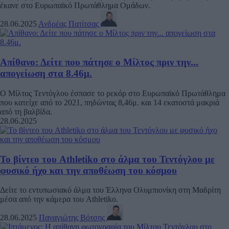
έκανε στο Ευρωπαϊκό Πρωτάθλημα Ομάδων.
28.06.2025
Ανδρέας Πατίτσας
Απίθανο: Δείτε που πάτησε ο Μίλτος πριν την...
απογείωση στα 8.46μ.
Ο Μίλτος Τεντόγλου έσπασε το ρεκόρ στο Ευρωπαϊκό Πρωτάθλημα
που κατείχε από το 2021, πηδώντας 8,46μ. και 14 εκατοστά μακριά
από τη βαλβίδα.
28.06.2025
Το βίντεο του Athletiko στο άλμα του Τεντόγλου με
φυσικό ήχο και την αποθέωση του κόσμου
Δείτε το εντυπωσιακό άλμα του Έλληνα Ολυμπιονίκη στη Μαδρίτη
μέσα από την κάμερα του Athletiko.
28.06.2025
Παναγιώτης Βότσης