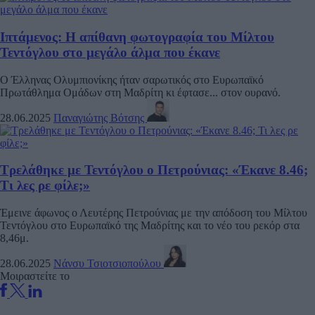
Ιπτάμενος: Η απίθανη φωτογραφία του Μίλτου
Τεντόγλου στο μεγάλο άλμα που έκανε
Ο Έλληνας Ολυμπιονίκης ήταν σαρωτικός στο Ευρωπαϊκό
Πρωτάθλημα Ομάδων στη Μαδρίτη κι έφτασε... στον ουρανό.
28.06.2025
Παναγιώτης Βότσης
Τρελάθηκε με Τεντόγλου ο Πετρούνιας: «Έκανε 8.46;
Τι λες ρε φίλε;»
Έμεινε άφωνος ο Λευτέρης Πετρούνιας με την απόδοση του Μίλτου
Τεντόγλου στο Ευρωπαϊκό της Μαδρίτης και το νέο του ρεκόρ στα
8,46μ.
28.06.2025
Νάνσυ Τσιοτσιοπούλου
Μοιραστείτε το