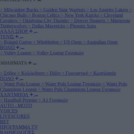
>
Milwaukee Bucks
>
Golden State Warriors
>
Los Angeles Lakers
>
Chicago Bulls
>
Boston Celtics
>
New York Knicks
>
Cleveland
Cavaliers
>
Oklahoma City Thunder
>
Denver Nuggets
>
Minnesota
Timberwolves
>
Dallas Mavericks
>
Phoenix Suns
ΑΛΛΑ ΣΠΟΡ
ΤΕΝΙΣ
>
Roland Garros
>
Wimbledon
>
US Open
>
Australian Open
ΒΟΛΕΪ
>
Volley League
>
Volley League Γυναικών
ΑΘΛΗΜΑΤΑ
>
Στίβος
>
Κολύμβηση
>
Πάλη
>
Γυμναστική
>
Κωπηλασία
ΠΟΛΟ
>
Water Polo League
>
Water Polo League Γυναικών
>
Water Polo
Champions League
>
Water Polo Champions League Γυναικών
ΧΑΝΤΜΠΟΛ
>
Handball Premier
>
Α1 Γυναικών
AUTO - MOTO
VOICES
LIVESCORES
BET
ΠΡΟΓΡΑΜΜΑ TV
ΒΑΘΜΟΛΟΓΙΕΣ