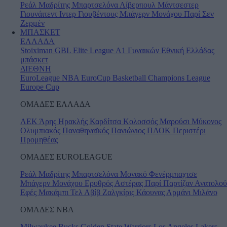
Ρεάλ Μαδρίτης
Μπαρτσελόνα
Λίβερπουλ
Μάντσεστερ
Γιουνάιτεντ
Ιντερ
Γιουβέντους
Μπάγερν Μονάχου
Παρί Σεν
Ζερμέν
ΜΠΑΣΚΕΤ
ΕΛΛΑΔΑ
Stoiximan GBL
Elite League
Α1 Γυναικών
Εθνική Ελλάδας
μπάσκετ
ΔΙΕΘΝΗ
EuroLeague
NBA
EuroCup
Basketball Champions League
Europe Cup
ΟΜΑΔΕΣ ΕΛΛΑΔΑ
ΑΕΚ
Άρης
Ηρακλής
Καρδίτσα
Κολοσσός
Μαρούσι
Μύκονος
Ολυμπιακός
Παναθηναϊκός
Πανιώνιος
ΠΑΟΚ
Περιστέρι
Προμηθέας
ΟΜΑΔΕΣ EUROLEAGUE
Ρεάλ Μαδρίτης
Μπαρτσελόνα
Μονακό
Φενέρμπαχτσε
Μπάγερν Μονάχου
Ερυθρός Αστέρας
Παρί
Παρτίζαν
Ανατολού
Εφές
Μακάμπι Τελ Αβίβ
Ζαλγκίρις Κάουνας
Αρμάνι Μιλάνο
ΟΜΑΔΕΣ ΝΒΑ
Milwaukee Bucks
Golden State Warriors
Los Angeles Lakers