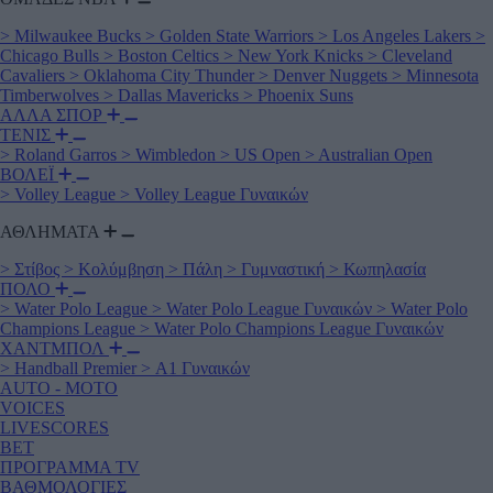
>
Milwaukee Bucks
>
Golden State Warriors
>
Los Angeles Lakers
>
Chicago Bulls
>
Boston Celtics
>
New York Knicks
>
Cleveland
Cavaliers
>
Oklahoma City Thunder
>
Denver Nuggets
>
Minnesota
Timberwolves
>
Dallas Mavericks
>
Phoenix Suns
ΑΛΛΑ ΣΠΟΡ
ΤΕΝΙΣ
>
Roland Garros
>
Wimbledon
>
US Open
>
Australian Open
ΒΟΛΕΪ
>
Volley League
>
Volley League Γυναικών
ΑΘΛΗΜΑΤΑ
>
Στίβος
>
Κολύμβηση
>
Πάλη
>
Γυμναστική
>
Κωπηλασία
ΠΟΛΟ
>
Water Polo League
>
Water Polo League Γυναικών
>
Water Polo
Champions League
>
Water Polo Champions League Γυναικών
ΧΑΝΤΜΠΟΛ
>
Handball Premier
>
Α1 Γυναικών
AUTO - MOTO
VOICES
LIVESCORES
BET
ΠΡΟΓΡΑΜΜΑ TV
ΒΑΘΜΟΛΟΓΙΕΣ