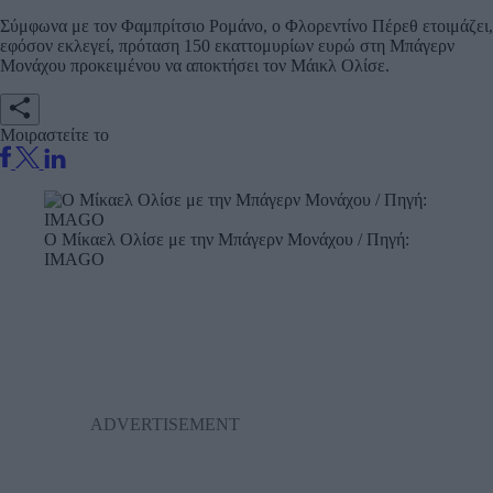
Σύμφωνα με τον Φαμπρίτσιο Ρομάνο, ο Φλορεντίνο Πέρεθ ετοιμάζει,
εφόσον εκλεγεί, πρόταση 150 εκαττομυρίων ευρώ στη Μπάγερν
Μονάχου προκειμένου να αποκτήσει τον Μάικλ Ολίσε.
Μοιραστείτε το
Ο Μίκαελ Ολίσε με την Μπάγερν Μονάχου / Πηγή:
IMAGO