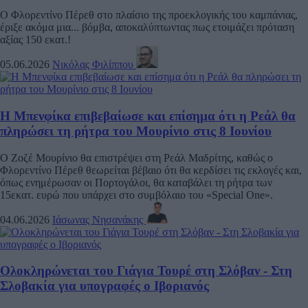
O Φλορεντίνο Πέρεθ στο πλαίσιο της προεκλογικής του καμπάνιας,
έριξε ακόμα μια... βόμβα, αποκαλύπτωντας πως ετοιμάζει πρόταση
αξίας 150 εκατ.!
05.06.2026
Νικόλας Φιλίππου
H Mπενφίκα επιβεβαίωσε και επίσημα ότι η Ρεάλ θα
πληρώσει τη ρήτρα του Μουρίνιο στις 8 Ιουνίου
Ο Ζοζέ Μουρίνιο θα επιστρέψει στη Ρεάλ Μαδρίτης, καθώς ο
Φλορεντίνο Πέρεθ θεωρείται βέβαιο ότι θα κερδίσει τις εκλογές και,
όπως ενημέρωσαν οι Πορτογάλοι, θα καταβάλει τη ρήτρα των
15εκατ. ευρώ που υπάρχει στο συμβόλαιο του «Special One».
04.06.2026
Ιάσωνας Νησανάκης
Ολοκληρώνεται του Γιάγια Τουρέ στη Σλόβαν - Στη
Σλοβακία για υπογραφές ο Ιβοριανός