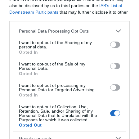
also be disclosed by us to third parties on the
IAB’s List of
Downstream Participants
that may further disclose it to other
Μην χάνεις είδηση.
Βάλε το
στην Google
third parties.
Please note that this website/app uses one or more Google
Personal Data Processing Opt Outs
services and may gather and store information including but
not limited to your visit or usage behaviour. You may click to
I want to opt-out of the Sharing of my
O Φ
λορεντίνο Πέρεθ
ετοιμάζεται να τινάξει την μπάνκα
personal data.
grant or deny consent to Google and its third-party tags to
Opted In
στον αέρα
, κάνοντας τα αδύνατα-δυνατά προκειμένου να
use your data for below specified purposes in below Google
κερδίσει τις επερχόμενες διοικητικές εκλογές της
Ρεάλ
consent section.
I want to opt-out of the Sale of my
Μαδρίτης.
Personal Data.
Opted In
I want to opt-out of processing my
Personal Data for Targeted Advertising.
Σύμφωνα με τον Φαμπρίτσιο Ρομάνο, ο ισχυρός άνδρας
Opted In
των «μερένχες» έχει θέσει ως βασικό του στόχο τον
Μάικλ
Ολίσε
της
Μπάγερν Μονάχου
πού έκανε πράγματα και
I want to opt-out of Collection, Use,
Retention, Sale, and/or Sharing of my
θαύματα τη φετινή σεζόν με τους «Βαυαρούς», έχοντας
Personal Data that Is Unrelated with the
Purposes for which it was collected.
συμμετοχή σε 53 τέρματα (22 γκολ και 31 ασιστ) σε 52
Opted Out
συμμετοχές σε όλες τις διοργανώσεις, με την αξία του να
έχει εκτοξευθεί στα 150 εκατομμύρια ευρώ με βάση το
Google consents