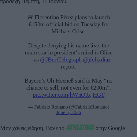
προσεχή Πέμπτη, 11 Ιουνίου.
🚨 Florentino Pérez plans to launch
€150m official bid on Tuesday for
Michael Olise.
Despite denying his name live, the
main star in president’s mind is Olise
— as
@JBurtTelegraph
@jfelixdiaz
report.
Bayern’s Uli Hoeneß said in May “no
chance to sell, not even for €200m”.
pic.twitter.com/hWnO9xjHGT
— Fabrizio Romano (@FabrizioRomano)
June 5, 2026
Μην χάνεις είδηση.
Βάλε το
στην Google