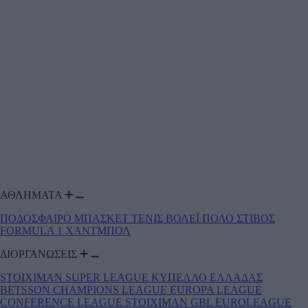
ΑΘΛΗΜΑΤΑ
ΠΟΔΟΣΦΑΙΡΟ
ΜΠΑΣΚΕΤ
ΤΕΝΙΣ
ΒΟΛΕΪ
ΠΟΛΟ
ΣΤΙΒΟΣ
FORMULA 1
ΧΑΝΤΜΠΟΛ
ΔΙΟΡΓΑΝΩΣΕΙΣ
STOIXIMAN SUPER LEAGUE
ΚΥΠΕΛΛΟ ΕΛΛΑΔΑΣ
BETSSON
CHAMPIONS LEAGUE
EUROPA LEAGUE
CONFERENCE LEAGUE
STOIXIMAN GBL
EUROLEAGUE