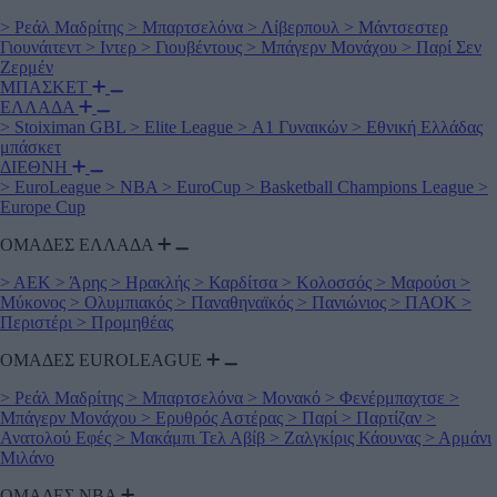
>
Ρεάλ Μαδρίτης
>
Μπαρτσελόνα
>
Λίβερπουλ
>
Μάντσεστερ
Γιουνάιτεντ
>
Ιντερ
>
Γιουβέντους
>
Μπάγερν Μονάχου
>
Παρί Σεν
Ζερμέν
ΜΠΑΣΚΕΤ
ΕΛΛΑΔΑ
>
Stoiximan GBL
>
Elite League
>
Α1 Γυναικών
>
Εθνική Ελλάδας
μπάσκετ
ΔΙΕΘΝΗ
>
EuroLeague
>
NBA
>
EuroCup
>
Basketball Champions League
>
Europe Cup
ΟΜΑΔΕΣ ΕΛΛΑΔΑ
>
ΑΕΚ
>
Άρης
>
Ηρακλής
>
Καρδίτσα
>
Κολοσσός
>
Μαρούσι
>
Μύκονος
>
Ολυμπιακός
>
Παναθηναϊκός
>
Πανιώνιος
>
ΠΑΟΚ
>
Περιστέρι
>
Προμηθέας
ΟΜΑΔΕΣ EUROLEAGUE
>
Ρεάλ Μαδρίτης
>
Μπαρτσελόνα
>
Μονακό
>
Φενέρμπαχτσε
>
Μπάγερν Μονάχου
>
Ερυθρός Αστέρας
>
Παρί
>
Παρτίζαν
>
Ανατολού Εφές
>
Μακάμπι Τελ Αβίβ
>
Ζαλγκίρις Κάουνας
>
Αρμάνι
Μιλάνο
ΟΜΑΔΕΣ ΝΒΑ