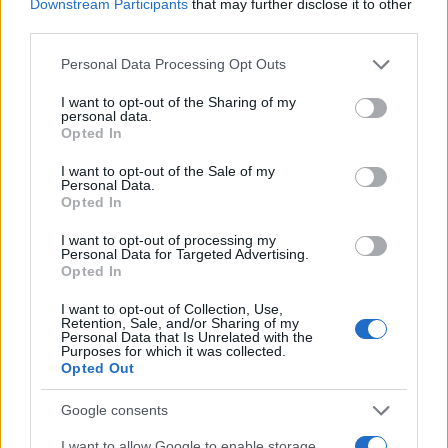
Downstream Participants
that may further disclose it to other
third parties.
Please note that this website/app uses one or more Google
Personal Data Processing Opt Outs
services and may gather and store information including but
not limited to your visit or usage behaviour. You may click to
I want to opt-out of the Sharing of my
VOICE
Χρήστος Τσάλτας
personal data.
grant or deny consent to Google and its third-party tags to
Opted In
use your data for below specified purposes in below Google
consent section.
I want to opt-out of the Sale of my
Personal Data.
Opted In
I want to opt-out of processing my
Personal Data for Targeted Advertising.
Opted In
I want to opt-out of Collection, Use,
Retention, Sale, and/or Sharing of my
Personal Data that Is Unrelated with the
Purposes for which it was collected.
Opted Out
Μην χάνεις είδηση.
Βάλε το
στην Google
Google consents
I want to allow Google to enable storage