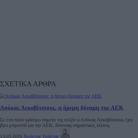
ΣΧΕΤΙΚΑ ΑΡΘΡΑ
Λούκας Λεκαβίτσιους, η ήρεμη δύναμη της ΑΕΚ
Σε ένα πολύ κρίσιμο σημείο της σεζόν ο Λούκας Λεκαβίτσιους έχει
βγει μπροστά για την ΑΕΚ, δίνοντας σημαντικές λύσεις.
13.03.2026
Χρήστος Τσάλτας