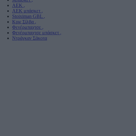
ΑΕΚ
,
ΑΕΚ μπάσκετ
,
Stoiximan GBL
,
Κρις Σίλβα
,
Φενέρμπαχτσε
,
Φενέρμπαχτσε μπάσκετ
,
Ντράγκαν Σάκοτα