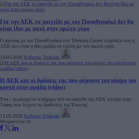
Για την ΑΕΚ το παιχνίδι με τον Παναθηναϊκό δεν θα
είναι ίδιο με αυτό στον πρώτο γύρο
Ο αγώνας με τον Παναθηναϊκό στο Telekom Center πλησιάζει και η
ΑΕΚ δεν είναι η ίδια ομάδα σε σχέση με τον πρώτο γύρο.
14.03.2026
Χρήστος Τσάλτας
H AEK και οι δράσεις της που φέρνουν τον κόσμο πιο
κοντά στην ομάδα (video)
Ένα... κερδισμένο στοίχημα από το παιχνίδι της ΑΕΚ κόντρα στην
Τόφας που δείχνει τις διαθέσεις της Ένωσης.
13.03.2026
Χρήστος Τσάλτας
Μοιραστείτε το