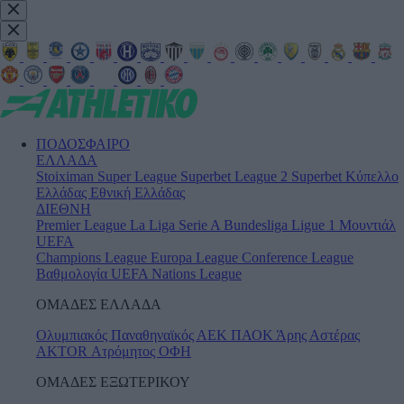
ΠΟΔΟΣΦΑΙΡΟ
ΕΛΛΑΔΑ
Stoiximan Super League
Superbet League 2
Superbet Κύπελλο
Ελλάδας
Εθνική Ελλάδας
ΔΙΕΘΝΗ
Premier League
La Liga
Serie A
Bundesliga
Ligue 1
Μουντιάλ
UEFA
Champions League
Europa League
Conference League
Βαθμολογία UEFA
Nations League
ΟΜΑΔΕΣ ΕΛΛΑΔΑ
Ολυμπιακός
Παναθηναϊκός
ΑΕΚ
ΠΑΟΚ
Άρης
Αστέρας
AKTOR
Ατρόμητος
ΟΦΗ
ΟΜΑΔΕΣ ΕΞΩΤΕΡΙΚΟΥ