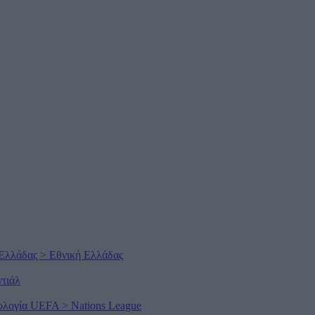
 Ελλάδας
>
Εθνική Ελλάδας
τιάλ
ολογία UEFA
>
Nations League