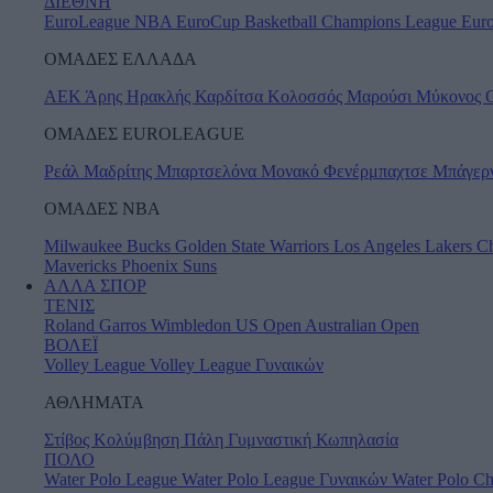
ΔΙΕΘΝΗ
EuroLeague
NBA
EuroCup
Basketball Champions League
Eur
ΟΜΑΔΕΣ ΕΛΛΑΔΑ
ΑΕΚ
Άρης
Ηρακλής
Καρδίτσα
Κολοσσός
Μαρούσι
Μύκονος
ΟΜΑΔΕΣ EUROLEAGUE
Ρεάλ Μαδρίτης
Μπαρτσελόνα
Μονακό
Φενέρμπαχτσε
Μπάγερ
ΟΜΑΔΕΣ ΝΒΑ
Milwaukee Bucks
Golden State Warriors
Los Angeles Lakers
Ch
Mavericks
Phoenix Suns
ΑΛΛΑ ΣΠΟΡ
ΤΕΝΙΣ
Roland Garros
Wimbledon
US Open
Australian Open
ΒΟΛΕΪ
Volley League
Volley League Γυναικών
ΑΘΛΗΜΑΤΑ
Στίβος
Κολύμβηση
Πάλη
Γυμναστική
Κωπηλασία
ΠΟΛΟ
Water Polo League
Water Polo League Γυναικών
Water Polo C