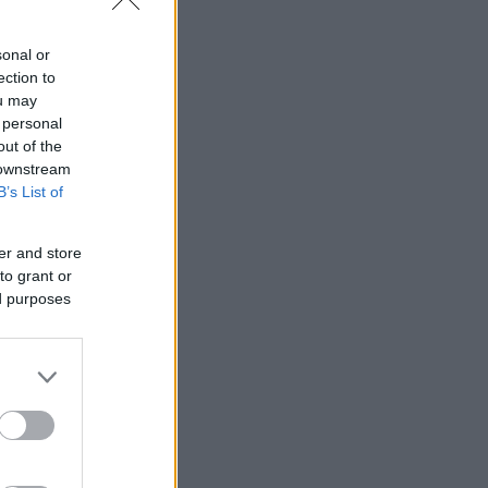
sonal or
ection to
ou may
 personal
out of the
 downstream
B’s List of
er and store
to grant or
ed purposes