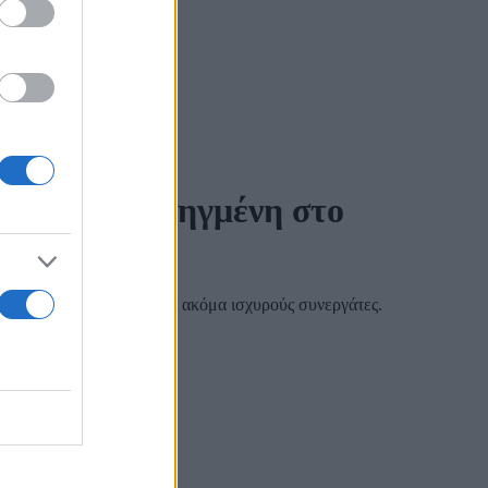
εταιρεία εισηγμένη στο
r Investors» μαζί με δύο ακόμα ισχυρούς συνεργάτες.