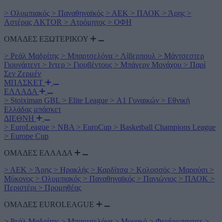
>
Ολυμπιακός
>
Παναθηναϊκός
>
ΑΕΚ
>
ΠΑΟΚ
>
Άρης
>
Αστέρας AKTOR
>
Ατρόμητος
>
ΟΦΗ
ΟΜΑΔΕΣ ΕΞΩΤΕΡΙΚΟΥ
>
Ρεάλ Μαδρίτης
>
Μπαρτσελόνα
>
Λίβερπουλ
>
Μάντσεστερ
Γιουνάιτεντ
>
Ιντερ
>
Γιουβέντους
>
Μπάγερν Μονάχου
>
Παρί
Σεν Ζερμέν
ΜΠΑΣΚΕΤ
ΕΛΛΑΔΑ
>
Stoiximan GBL
>
Elite League
>
Α1 Γυναικών
>
Εθνική
Ελλάδας μπάσκετ
ΔΙΕΘΝΗ
>
EuroLeague
>
NBA
>
EuroCup
>
Basketball Champions League
>
Europe Cup
ΟΜΑΔΕΣ ΕΛΛΑΔΑ
>
ΑΕΚ
>
Άρης
>
Ηρακλής
>
Καρδίτσα
>
Κολοσσός
>
Μαρούσι
>
Μύκονος
>
Ολυμπιακός
>
Παναθηναϊκός
>
Πανιώνιος
>
ΠΑΟΚ
>
Περιστέρι
>
Προμηθέας
ΟΜΑΔΕΣ EUROLEAGUE
>
Ρεάλ Μαδρίτης
>
Μπαρτσελόνα
>
Μονακό
>
Φενέρμπαχτσε
>