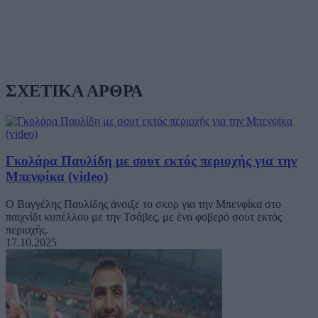
ΣΧΕΤΙΚΑ ΑΡΘΡΑ
Γκολάρα Παυλίδη με σουτ εκτός περιοχής για την
Μπενφίκα (video)
Ο Βαγγέλης Παυλίδης άνοιξε το σκορ για την Μπενφίκα στο
παιχνίδι κυπέλλου με την Τσάβες, με ένα φοβερό σουτ εκτός
περιοχής.
17.10.2025