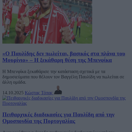
«Ο Παυλίδης δεν πωλείται, βασικός στα πλάνα του
Μουρίνιο» – Η ξεκάθαρη θέση της Μπενφίκα
Η Μπενφίκα ξεκαθάρισε την κατάσταση σχετικά με τα
δημοσιεύματα που θέλουν τον Βαγγέλη Παυλίδη να πωλείται σε
άλλη ομάδα.
14.10.2025
Κώστας Τόπας
Πειθαρχικές διαδικασίες για Παυλίδη από την
Ομοσπονδία της Πορτογαλίας