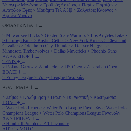
Μπάγερν Μονάχου
>
Ερυθρός Αστέρας
>
Παρί
>
Παρτίζαν
>
Ανατολού Εφές
>
Μακάμπι Τελ Αβίβ
>
Ζαλγκίρις Κάουνας
>
Αρμάνι Μιλάνο
ΟΜΑΔΕΣ ΝΒΑ
>
Milwaukee Bucks
>
Golden State Warriors
>
Los Angeles Lakers
>
Chicago Bulls
>
Boston Celtics
>
New York Knicks
>
Cleveland
Cavaliers
>
Oklahoma City Thunder
>
Denver Nuggets
>
Minnesota Timberwolves
>
Dallas Mavericks
>
Phoenix Suns
ΑΛΛΑ ΣΠΟΡ
ΤΕΝΙΣ
>
Roland Garros
>
Wimbledon
>
US Open
>
Australian Open
ΒΟΛΕΪ
>
Volley League
>
Volley League Γυναικών
ΑΘΛΗΜΑΤΑ
>
Στίβος
>
Κολύμβηση
>
Πάλη
>
Γυμναστική
>
Κωπηλασία
ΠΟΛΟ
>
Water Polo League
>
Water Polo League Γυναικών
>
Water Polo
Champions League
>
Water Polo Champions League Γυναικών
ΧΑΝΤΜΠΟΛ
>
Handball Premier
>
Α1 Γυναικών
AUTO - MOTO