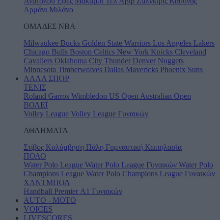
Ανατολού Εφές
Μακάμπι Τελ Αβίβ
Ζαλγκίρις Κάουνας
Αρμάνι Μιλάνο
ΟΜΑΔΕΣ ΝΒΑ
Milwaukee Bucks
Golden State Warriors
Los Angeles Lakers
Chicago Bulls
Boston Celtics
New York Knicks
Cleveland
Cavaliers
Oklahoma City Thunder
Denver Nuggets
Minnesota Timberwolves
Dallas Mavericks
Phoenix Suns
ΑΛΛΑ ΣΠΟΡ
ΤΕΝΙΣ
Roland Garros
Wimbledon
US Open
Australian Open
ΒΟΛΕΪ
Volley League
Volley League Γυναικών
ΑΘΛΗΜΑΤΑ
Στίβος
Κολύμβηση
Πάλη
Γυμναστική
Κωπηλασία
ΠΟΛΟ
Water Polo League
Water Polo League Γυναικών
Water Polo
Champions League
Water Polo Champions League Γυναικών
ΧΑΝΤΜΠΟΛ
Handball Premier
Α1 Γυναικών
AUTO - MOTO
VOICES
LIVESCORES