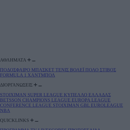
ΑΘΛΗΜΑΤΑ
ΠΟΔΟΣΦΑΙΡΟ
ΜΠΑΣΚΕΤ
ΤΕΝΙΣ
ΒΟΛΕΪ
ΠΟΛΟ
ΣΤΙΒΟΣ
FORMULA 1
ΧΑΝΤΜΠΟΛ
ΔΙΟΡΓΑΝΩΣΕΙΣ
STOIXIMAN SUPER LEAGUE
ΚΥΠΕΛΛΟ ΕΛΛΑΔΑΣ
BETSSON
CHAMPIONS LEAGUE
EUROPA LEAGUE
CONFERENCE LEAGUE
STOIXIMAN GBL
EUROLEAGUE
NBA
QUICKLINKS