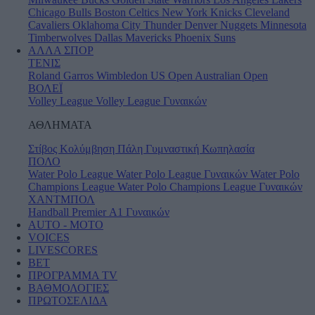
Chicago Bulls
Boston Celtics
New York Knicks
Cleveland
Cavaliers
Oklahoma City Thunder
Denver Nuggets
Minnesota
Timberwolves
Dallas Mavericks
Phoenix Suns
ΑΛΛΑ ΣΠΟΡ
ΤΕΝΙΣ
Roland Garros
Wimbledon
US Open
Australian Open
ΒΟΛΕΪ
Volley League
Volley League Γυναικών
ΑΘΛΗΜΑΤΑ
Στίβος
Κολύμβηση
Πάλη
Γυμναστική
Κωπηλασία
ΠΟΛΟ
Water Polo League
Water Polo League Γυναικών
Water Polo
Champions League
Water Polo Champions League Γυναικών
ΧΑΝΤΜΠΟΛ
Handball Premier
Α1 Γυναικών
AUTO - MOTO
VOICES
LIVESCORES
BET
ΠΡΟΓΡΑΜΜΑ TV
ΒΑΘΜΟΛΟΓΙΕΣ
ΠΡΩΤΟΣΕΛΙΔΑ