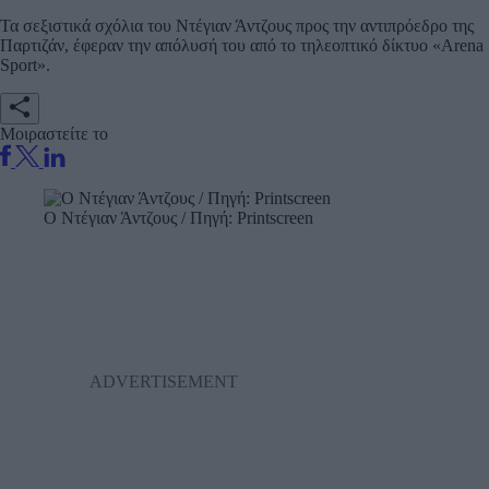
Τα σεξιστικά σχόλια του Ντέγιαν Άντζους προς την αντιπρόεδρο της
Παρτιζάν, έφεραν την απόλυσή του από το τηλεοπτικό δίκτυο «Arena
Sport».
Μοιραστείτε το
O Ντέγιαν Άντζους / Πηγή: Printscreen