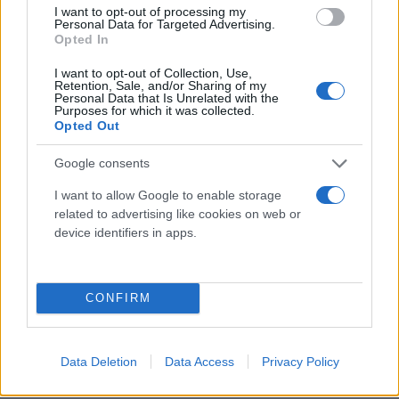
του, ενώ ανακοίνωσε και την προσωρινή διακοπή της
I want to opt-out of processing my
Personal Data for Targeted Advertising.
συνεργασίας του μαζί με τον Άντζους. Ωστόσο, αυτό δεν
Opted In
ήταν αρκετό για την Παρτίζαν, η οποία ανακοίνωσε πως
σταματάει την συνεργασία του με το Μέσο, μην
I want to opt-out of Collection, Use,
Retention, Sale, and/or Sharing of my
επιτρέποντας σε κανέναν αθλητή, προπονητή, ή
Personal Data that Is Unrelated with the
Purposes for which it was collected.
οποιοδήποτε άλλο μέλος της να κάνει δηλώσεις ή να
Opted Out
συμμετέχει σε εκπομπές του.
Google consents
Izvinjenje TV Arena sport
I want to allow Google to enable storage
related to advertising like cookies on web or
„TV Arena sport se izvinjava
device identifiers in apps.
potpredsednici kluba i upravi FK
Partizan, kao i navijačima crno-belih
zbog neprimerenog komentara
CONFIRM
novinara Dejana Anđusa u njegovoj
autorskoj emisiji „Otvoreno sa
Anđusom“.
Data Deletion
Data Access
Privacy Policy
Najoštrije osuđujemo zloupotrebu