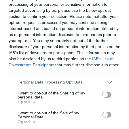
🔗
processing of your personal or sensitive information for
targeted advertising by us, please use the below opt-out
https://t.co/BYvvddSd0q
#KKPartizan
section to confirm your selection. Please note that after your
#EuroLeague
opt-out request is processed you may continue seeing
pic.twitter.com/eaEYgQXQch
interest-based ads based on personal information utilized by
us or personal information disclosed to third parties prior to
— KK Partizan Mozzart Bet (@PartizanBC)
your opt-out. You may separately opt-out of the further
October 9, 2025
disclosure of your personal information by third parties on the
IAB’s list of downstream participants. This information may
Αναλυτικότερα, μεταξύ άλλων ο Άντζους είπε: «
κρίμα που
also be disclosed by us to third parties on the
IAB’s List of
η διοίκηση του Αστέρα δεν έστειλε λουλούδια σ' αυτήν που
Downstream Participants
that may further disclose it to other
έλεγε ότι η Παρτίζαν θα είναι πρωταθλήτρια το 2026
», κάτι
third parties.
που προκάλεσε αναστάτωση στο τηλεοπτικό αθλητικό
Please note that this website/app uses one or more Google
τοπίο της Σερβίας. Οι φίλοι της
ομάδας του Βελιγραδίου
Personal Data Processing Opt Outs
services and may gather and store information including but
κατέκλισαν τα Μέσα Κοινωνικής Δικτύωσης, ζητώντας από
not limited to your visit or usage behaviour. You may click to
I want to opt-out of the Sharing of my
την διοίκηση τόσο του συλλόγου, όσο και του καναλιού να
personal data.
grant or deny consent to Google and its third-party tags to
επέμβουν.
Opted In
use your data for below specified purposes in below Google
consent section.
I want to opt-out of the Sale of my
Personal Data.
Opted In
Το δίκτυο κατέβασε την εκπομπή από το
YouTube κανάλι