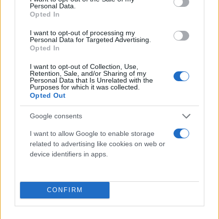
πρόσφατα ως τιμή πώλησης του παίκτη
και ο ιδιοκτήτης
Personal Data.
της ΠΑΕ Παναθηναϊκός, Γιάννης Αλαφούζος.
Opted In
I want to opt-out of processing my
Personal Data for Targeted Advertising.
Opted In
I want to opt-out of Collection, Use,
Retention, Sale, and/or Sharing of my
Personal Data that Is Unrelated with the
Purposes for which it was collected.
Opted Out
Google consents
I want to allow Google to enable storage
related to advertising like cookies on web or
device identifiers in apps.
Δείτε αυτή τη δημοσίευση στο Instagram.
CONFIRM