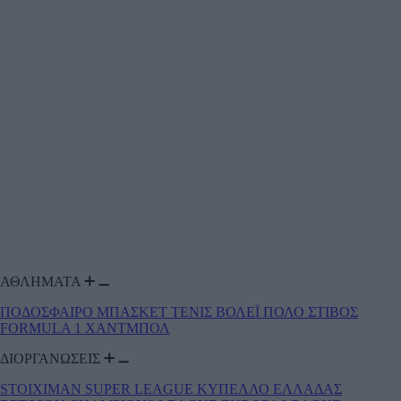
ΑΘΛΗΜΑΤΑ
ΠΟΔΟΣΦΑΙΡΟ
ΜΠΑΣΚΕΤ
ΤΕΝΙΣ
ΒΟΛΕΪ
ΠΟΛΟ
ΣΤΙΒΟΣ
FORMULA 1
ΧΑΝΤΜΠΟΛ
ΔΙΟΡΓΑΝΩΣΕΙΣ
STOIXIMAN SUPER LEAGUE
ΚΥΠΕΛΛΟ ΕΛΛΑΔΑΣ