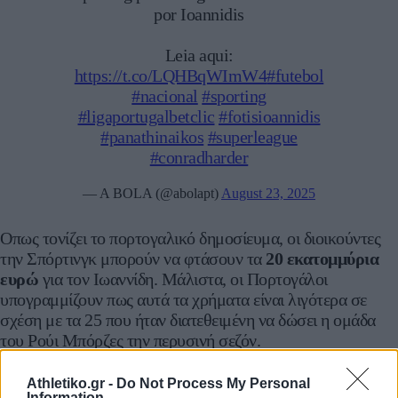
por Ioannidis
Leia aqui:
https://t.co/LQHBqWImW4
#futebol
#nacional
#sporting
#ligaportugalbetclic
#fotisioannidis
#panathinaikos
#superleague
#conradharder
— A BOLA (@abolapt)
August 23, 2025
Οπως τονίζει το πορτογαλικό δημοσίευμα, οι διοικούντες
την Σπόρτινγκ μπορούν να φτάσουν τα
20 εκατομμύρια
ευρώ
για τον Ιωαννίδη. Μάλιστα, οι Πορτογάλοι
υπογραμμίζουν πως αυτά τα χρήματα είναι λιγότερα σε
σχέση με τα 25 που ήταν διατεθειμένη να δώσει η ομάδα
του Ρούι Μπόρζες την περυσινή σεζόν.
Athletiko.gr -
Do Not Process My Personal
Information