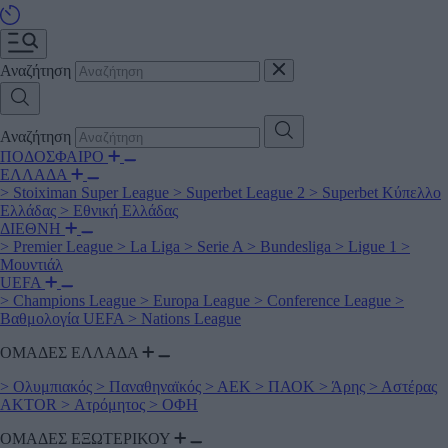
Αναζήτηση
Αναζήτηση
ΠΟΔΟΣΦΑΙΡΟ
ΕΛΛΑΔΑ
>
Stoiximan Super League
>
Superbet League 2
>
Superbet Κύπελλο
Ελλάδας
>
Εθνική Ελλάδας
ΔΙΕΘΝΗ
>
Premier League
>
La Liga
>
Serie A
>
Bundesliga
>
Ligue 1
>
Μουντιάλ
UEFA
>
Champions League
>
Europa League
>
Conference League
>
Βαθμολογία UEFA
>
Nations League
ΟΜΑΔΕΣ ΕΛΛΑΔΑ
>
Ολυμπιακός
>
Παναθηναϊκός
>
ΑΕΚ
>
ΠΑΟΚ
>
Άρης
>
Αστέρας
AKTOR
>
Ατρόμητος
>
ΟΦΗ
ΟΜΑΔΕΣ ΕΞΩΤΕΡΙΚΟΥ