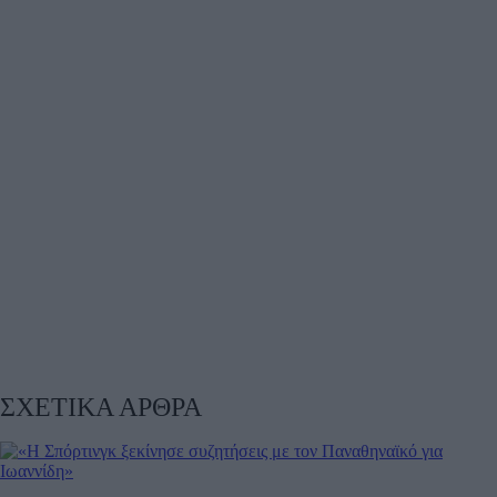
ΣΧΕΤΙΚΑ ΑΡΘΡΑ