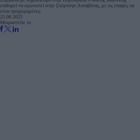
επιθυμεί να αγωνιστεί στην Σπόρτινγκ Λισαβόνας, με τις επαφές να
είναι προχωρημένες.
25.08.2025
Μοιραστείτε το