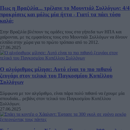
Πως η Βραζιλία... τρέλανε το Μουντιάλ Συλλόγων: 4/4
προκρίσεις και μόλις μία ήττα - Γιατί τα πάει τόσο
καλά;
Στην Βραζιλία βλέπουν τις ομάδες τους στα γήπεδα των ΗΠΑ και
χαίρονται, με τις εμφανίσεις τους στο Μουντιάλ Συλλόγων να δίνουν
ελπίδα στην χώρα για το πρώτο τρόπαιο από το 2012.
27.06.2025
Ο αλγόριθμος μίλησε: Αυτό είναι το πιο πιθανό
ζευγάρι στον τελικό του Παγκοσμίου Κυπέλλου
Συλλόγων
Σύμφωνα με τον αλγόριθμο, είναι πάρα πολύ πιθανό να έχουμε μία
σπουδαία... ρεβάνς στον τελικό του Παγκοσμίου Κυπέλλου
Συλλόγων.
27.06.2025