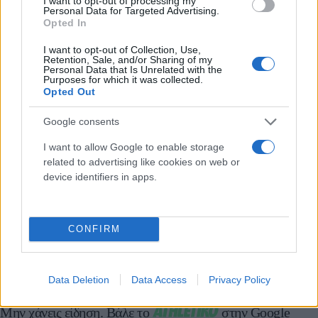
I want to opt-out of processing my
Personal Data for Targeted Advertising.
🏆
pic.twitter.com/F49XyGEG59
Opted In
— Fabrizio Romano (@FabrizioRomano)
I want to opt-out of Collection, Use,
Retention, Sale, and/or Sharing of my
June 27, 2025
Personal Data that Is Unrelated with the
Purposes for which it was collected.
Opted Out
Τα ζευγάρια της φάσης των «16»:
Google consents
Παλμέιρας - Μποταφόγκο
I want to allow Google to enable storage
Μπενφίκα - Τσέλσι
related to advertising like cookies on web or
Ίντερ - Φλουμινένσε
device identifiers in apps.
Παρί Σεν Ζερμέν - Ίντερ Μαϊάμι
Φλαμένγκο - Μπάγερν Μονάχου
Ντόρτμουντ - Μοντερέι
CONFIRM
Μάντσεστερ Σίτι - Αλ Χιλάλ
Ρεάλ Μαδρίτης - Γιουβέντους
Data Deletion
Data Access
Privacy Policy
Μην χάνεις είδηση.
Βάλε το
στην Google