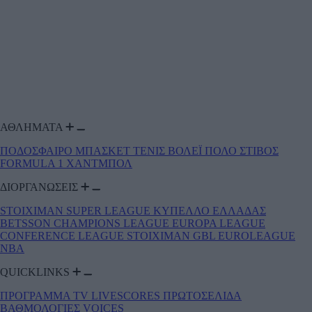
ΑΘΛΗΜΑΤΑ
ΠΟΔΟΣΦΑΙΡΟ
ΜΠΑΣΚΕΤ
ΤΕΝΙΣ
ΒΟΛΕΪ
ΠΟΛΟ
ΣΤΙΒΟΣ
FORMULA 1
ΧΑΝΤΜΠΟΛ
ΔΙΟΡΓΑΝΩΣΕΙΣ
STOIXIMAN SUPER LEAGUE
ΚΥΠΕΛΛΟ ΕΛΛΑΔΑΣ
BETSSON
CHAMPIONS LEAGUE
EUROPA LEAGUE
CONFERENCE LEAGUE
STOIXIMAN GBL
EUROLEAGUE
NBA
QUICKLINKS
ΠΡΟΓΡΑΜΜΑ TV
LIVESCORES
ΠΡΩΤΟΣΕΛΙΔΑ
ΒΑΘΜΟΛΟΓΙΕΣ
VOICES