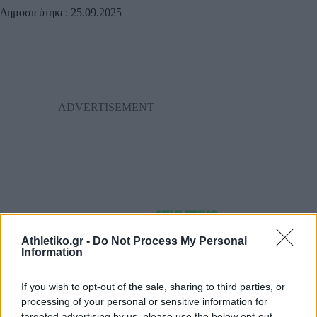
Δημοσιεύτηκε: 25.09.2025
Μην χάνεις είδηση.
Βάλε το
στην Google
Athletiko.gr -
Do Not Process My Personal
Information
If you wish to opt-out of the sale, sharing to third parties, or
Κάθε χρόνο πριν την έναρξη κάθε σεζόν, οι ομάδες
processing of your personal or sensitive information for
δημοσιεύουν δεκάδες νέες εμφανίσεις για τις αγωνιστικές
targeted advertising by us, please use the below opt-out