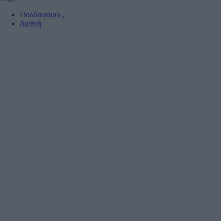
Ποδόσφαιρο
,
Διεθνή