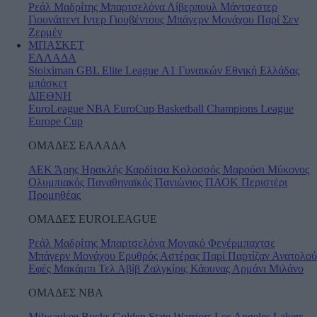
Ρεάλ Μαδρίτης
Μπαρτσελόνα
Λίβερπουλ
Μάντσεστερ
Γιουνάιτεντ
Ιντερ
Γιουβέντους
Μπάγερν Μονάχου
Παρί Σεν
Ζερμέν
ΜΠΑΣΚΕΤ
ΕΛΛΑΔΑ
Stoiximan GBL
Elite League
Α1 Γυναικών
Εθνική Ελλάδας
μπάσκετ
ΔΙΕΘΝΗ
EuroLeague
NBA
EuroCup
Basketball Champions League
Europe Cup
ΟΜΑΔΕΣ ΕΛΛΑΔΑ
ΑΕΚ
Άρης
Ηρακλής
Καρδίτσα
Κολοσσός
Μαρούσι
Μύκονος
Ολυμπιακός
Παναθηναϊκός
Πανιώνιος
ΠΑΟΚ
Περιστέρι
Προμηθέας
ΟΜΑΔΕΣ EUROLEAGUE
Ρεάλ Μαδρίτης
Μπαρτσελόνα
Μονακό
Φενέρμπαχτσε
Μπάγερν Μονάχου
Ερυθρός Αστέρας
Παρί
Παρτίζαν
Ανατολού
Εφές
Μακάμπι Τελ Αβίβ
Ζαλγκίρις Κάουνας
Αρμάνι Μιλάνο
ΟΜΑΔΕΣ ΝΒΑ
Milwaukee Bucks
Golden State Warriors
Los Angeles Lakers