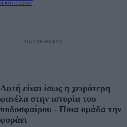
ΠΡΩΤΟΣΕΛΙΔΑ
Αυτή είναι ίσως η χειρότερη
φανέλα στην ιστορία του
ποδoσφαίρου - Ποια ομάδα την
φοράει