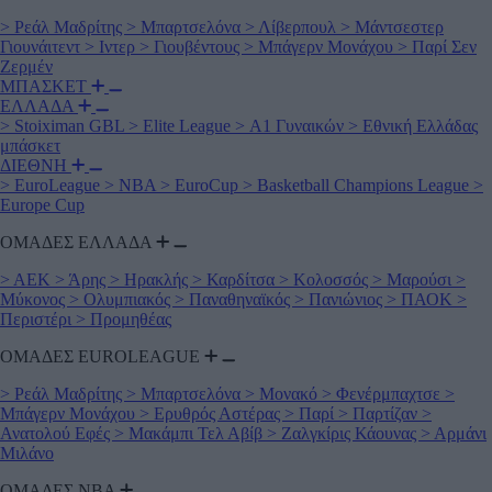
>
Ρεάλ Μαδρίτης
>
Μπαρτσελόνα
>
Λίβερπουλ
>
Μάντσεστερ
Γιουνάιτεντ
>
Ιντερ
>
Γιουβέντους
>
Μπάγερν Μονάχου
>
Παρί Σεν
Ζερμέν
ΜΠΑΣΚΕΤ
ΕΛΛΑΔΑ
>
Stoiximan GBL
>
Elite League
>
Α1 Γυναικών
>
Εθνική Ελλάδας
μπάσκετ
ΔΙΕΘΝΗ
>
EuroLeague
>
NBA
>
EuroCup
>
Basketball Champions League
>
Europe Cup
ΟΜΑΔΕΣ ΕΛΛΑΔΑ
>
ΑΕΚ
>
Άρης
>
Ηρακλής
>
Καρδίτσα
>
Κολοσσός
>
Μαρούσι
>
Μύκονος
>
Ολυμπιακός
>
Παναθηναϊκός
>
Πανιώνιος
>
ΠΑΟΚ
>
Περιστέρι
>
Προμηθέας
ΟΜΑΔΕΣ EUROLEAGUE
>
Ρεάλ Μαδρίτης
>
Μπαρτσελόνα
>
Μονακό
>
Φενέρμπαχτσε
>
Μπάγερν Μονάχου
>
Ερυθρός Αστέρας
>
Παρί
>
Παρτίζαν
>
Ανατολού Εφές
>
Μακάμπι Τελ Αβίβ
>
Ζαλγκίρις Κάουνας
>
Αρμάνι
Μιλάνο
ΟΜΑΔΕΣ ΝΒΑ