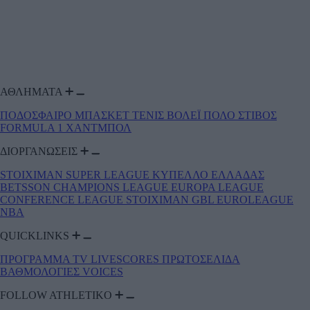
ΑΘΛΗΜΑΤΑ
ΠΟΔΟΣΦΑΙΡΟ
ΜΠΑΣΚΕΤ
ΤΕΝΙΣ
ΒΟΛΕΪ
ΠΟΛΟ
ΣΤΙΒΟΣ
FORMULA 1
ΧΑΝΤΜΠΟΛ
ΔΙΟΡΓΑΝΩΣΕΙΣ
STOIXIMAN SUPER LEAGUE
ΚΥΠΕΛΛΟ ΕΛΛΑΔΑΣ
BETSSON
CHAMPIONS LEAGUE
EUROPA LEAGUE
CONFERENCE LEAGUE
STOIXIMAN GBL
EUROLEAGUE
NBA
QUICKLINKS
ΠΡΟΓΡΑΜΜΑ TV
LIVESCORES
ΠΡΩΤΟΣΕΛΙΔΑ
ΒΑΘΜΟΛΟΓΙΕΣ
VOICES
FOLLOW ATHLETIKO