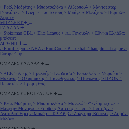
>
Ρεάλ Μαδρίτης
>
Μπαρτσελόνα
>
Λίβερπουλ
>
Μάντσεστερ
Γιουνάιτεντ
>
Ιντερ
>
Γιουβέντους
>
Μπάγερν Μονάχου
>
Παρί Σεν
Ζερμέν
ΜΠΑΣΚΕΤ
ΕΛΛΑΔΑ
>
Stoiximan GBL
>
Elite League
>
Α1 Γυναικών
>
Εθνική Ελλάδας
μπάσκετ
ΔΙΕΘΝΗ
>
EuroLeague
>
NBA
>
EuroCup
>
Basketball Champions League
>
Europe Cup
ΟΜΑΔΕΣ ΕΛΛΑΔΑ
>
ΑΕΚ
>
Άρης
>
Ηρακλής
>
Καρδίτσα
>
Κολοσσός
>
Μαρούσι
>
Μύκονος
>
Ολυμπιακός
>
Παναθηναϊκός
>
Πανιώνιος
>
ΠΑΟΚ
>
Περιστέρι
>
Προμηθέας
ΟΜΑΔΕΣ EUROLEAGUE
>
Ρεάλ Μαδρίτης
>
Μπαρτσελόνα
>
Μονακό
>
Φενέρμπαχτσε
>
Μπάγερν Μονάχου
>
Ερυθρός Αστέρας
>
Παρί
>
Παρτίζαν
>
Ανατολού Εφές
>
Μακάμπι Τελ Αβίβ
>
Ζαλγκίρις Κάουνας
>
Αρμάνι
Μιλάνο
ΟΜΑΔΕΣ ΝΒΑ