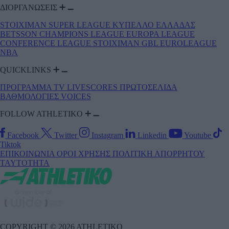
ΔΙΟΡΓΑΝΩΣΕΙΣ
STOIXIMAN SUPER LEAGUE
ΚΥΠΕΛΛΟ ΕΛΛΑΔΑΣ
BETSSON
CHAMPIONS LEAGUE
EUROPA LEAGUE
CONFERENCE LEAGUE
STOIXIMAN GBL
EUROLEAGUE
NBA
QUICKLINKS
ΠΡΟΓΡΑΜΜΑ TV
LIVESCORES
ΠΡΩΤΟΣΕΛΙΔΑ
ΒΑΘΜΟΛΟΓΙΕΣ
VOICES
FOLLOW ATHLETIKO
Facebook
Twitter
Instagram
Linkedin
Youtube
Tiktok
ΕΠΙΚΟΙΝΩΝΙΑ
ΟΡΟΙ ΧΡΗΣΗΣ
ΠΟΛΙΤΙΚΗ ΑΠΟΡΡΗΤΟΥ
TAYTOTHTA
COPYRIGHT © 2026 ATHLETIKO