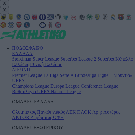
ΠΟΔΟΣΦΑΙΡΟ
ΕΛΛΑΔΑ
Stoiximan Super League
Superbet League 2
Superbet Κύπελλο
Ελλάδας
Εθνική Ελλάδας
ΔΙΕΘΝΗ
Premier League
La Liga
Serie A
Bundesliga
Ligue 1
Μουντιάλ
UEFA
Champions League
Europa League
Conference League
Βαθμολογία UEFA
Nations League
ΟΜΑΔΕΣ ΕΛΛΑΔΑ
Ολυμπιακός
Παναθηναϊκός
ΑΕΚ
ΠΑΟΚ
Άρης
Αστέρας
AKTOR
Ατρόμητος
ΟΦΗ
ΟΜΑΔΕΣ ΕΞΩΤΕΡΙΚΟΥ