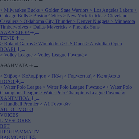
>
Milwaukee Bucks
>
Golden State Warriors
>
Los Angeles Lakers
>
Chicago Bulls
>
Boston Celtics
>
New York Knicks
>
Cleveland
Cavaliers
>
Oklahoma City Thunder
>
Denver Nuggets
>
Minnesota
Timberwolves
>
Dallas Mavericks
>
Phoenix Suns
ΑΛΛΑ ΣΠΟΡ
ΤΕΝΙΣ
>
Roland Garros
>
Wimbledon
>
US Open
>
Australian Open
ΒΟΛΕΪ
>
Volley League
>
Volley League Γυναικών
ΑΘΛΗΜΑΤΑ
>
Στίβος
>
Κολύμβηση
>
Πάλη
>
Γυμναστική
>
Κωπηλασία
ΠΟΛΟ
>
Water Polo League
>
Water Polo League Γυναικών
>
Water Polo
Champions League
>
Water Polo Champions League Γυναικών
ΧΑΝΤΜΠΟΛ
>
Handball Premier
>
Α1 Γυναικών
AUTO - MOTO
VOICES
LIVESCORES
BET
ΠΡΟΓΡΑΜΜΑ TV
ΒΑΘΜΟΛΟΓΙΕΣ