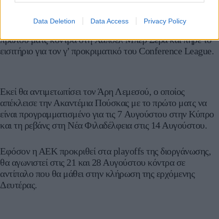
Data Deletion
Data Access
Privacy Policy
Η ΑΕΚ υπερασπίστηκε στην Ουγγαρία
το προβάδισμα του
πρώτου ματς κόντρα στη Χάποελ Μπερ Σεβά και πήρε το
εισιτήριο για τον γ' προκριματικό του Conference League.
Εκεί θα αντιμετωπίσει τον Άρη Λεμεσού, ο οποίος
απέκλεισε την Ακαντέμια Πούσκας με το πρώτο ματς να
είναι προγραμματισμένο για τις 7 Αυγούστου στην Κύπρο
και τη ρεβάνς στη Νέα Φιλαδέλφεια στις 14 Αυγούστου.
Εφόσον η ΑΕΚ προκριθεί στα playoffs της διοργάνωσης,
θα αγωνιστεί στις 21 και 28 Αυγούστου κόντρα σε
αντίπαλο που θα μάθει στην κλήρωση της ερχόμενης
Δευτέρας.