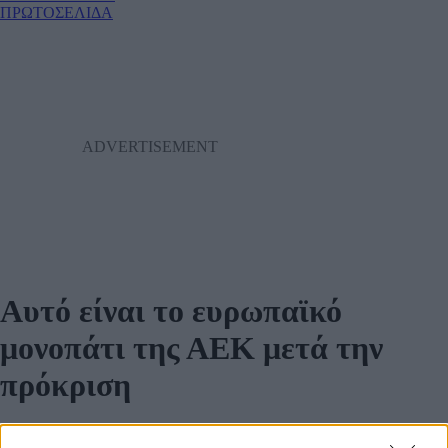
ΠΡΩΤΟΣΕΛΙΔΑ
Αυτό είναι το ευρωπαϊκό
μονοπάτι της ΑΕΚ μετά την
πρόκριση
Ο δρόμος που πρέπει να ακολουθήσει η ΑΕΚ μέχρι τη League Phase