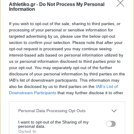
του Conference League.
Athletiko.gr -
Do Not Process My Personal
Information
Μοιραστείτε το
If you wish to opt-out of the sale, sharing to third parties, or
processing of your personal or sensitive information for
targeted advertising by us, please use the below opt-out
section to confirm your selection. Please note that after your
Ο Πέτρος Μάνταλος / Πηγή: Eurokinissi
opt-out request is processed you may continue seeing
interest-based ads based on personal information utilized by
us or personal information disclosed to third parties prior to
your opt-out. You may separately opt-out of the further
disclosure of your personal information by third parties on the
IAB’s list of downstream participants. This information may
also be disclosed by us to third parties on the
IAB’s List of
Downstream Participants
that may further disclose it to other
third parties.
Please note that this website/app uses one or more Google
Personal Data Processing Opt Outs
services and may gather and store information including but
not limited to your visit or usage behaviour. You may click to
I want to opt-out of the Sharing of my
personal data.
Δημοσιεύτηκε: 31.07.2025
grant or deny consent to Google and its third-party tags to
Opted In
VOICE