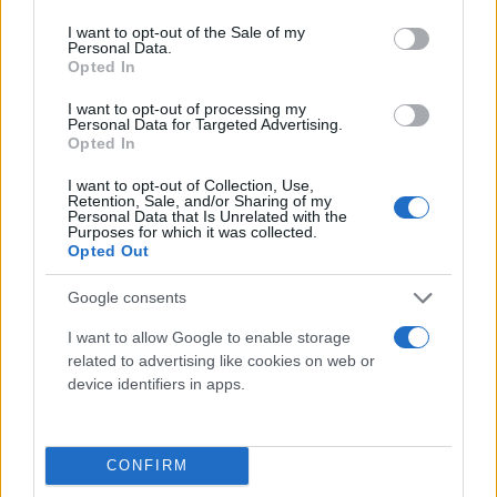
use your data for below specified purposes in below Google
consent section.
I want to opt-out of the Sale of my
Personal Data.
Opted In
I want to opt-out of processing my
VOICE
Ανδρέας Πατίτσας
Personal Data for Targeted Advertising.
Opted In
I want to opt-out of Collection, Use,
Retention, Sale, and/or Sharing of my
Personal Data that Is Unrelated with the
Purposes for which it was collected.
Opted Out
Google consents
I want to allow Google to enable storage
related to advertising like cookies on web or
device identifiers in apps.
Μην χάνεις είδηση.
Βάλε το
στην Google
CONFIRM