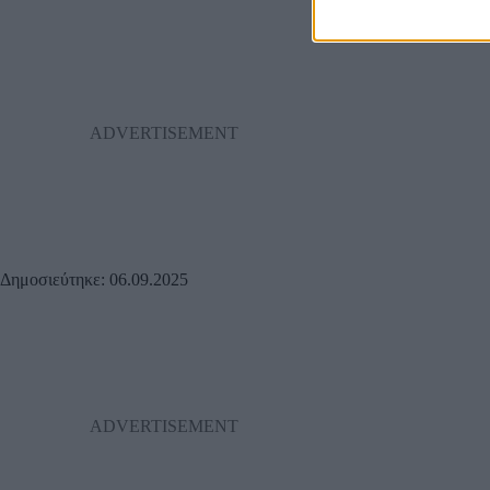
Δημοσιεύτηκε: 06.09.2025