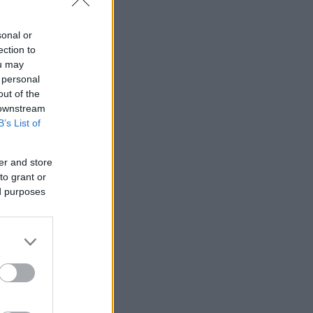
sonal or
ection to
ou may
 personal
out of the
 downstream
B’s List of
er and store
to grant or
ed purposes