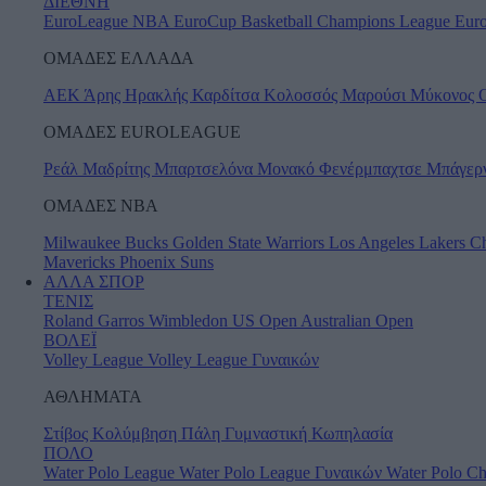
ΔΙΕΘΝΗ
EuroLeague
NBA
EuroCup
Basketball Champions League
Eur
ΟΜΑΔΕΣ ΕΛΛΑΔΑ
ΑΕΚ
Άρης
Ηρακλής
Καρδίτσα
Κολοσσός
Μαρούσι
Μύκονος
ΟΜΑΔΕΣ EUROLEAGUE
Ρεάλ Μαδρίτης
Μπαρτσελόνα
Μονακό
Φενέρμπαχτσε
Μπάγερ
ΟΜΑΔΕΣ ΝΒΑ
Milwaukee Bucks
Golden State Warriors
Los Angeles Lakers
Ch
Mavericks
Phoenix Suns
ΑΛΛΑ ΣΠΟΡ
ΤΕΝΙΣ
Roland Garros
Wimbledon
US Open
Australian Open
ΒΟΛΕΪ
Volley League
Volley League Γυναικών
ΑΘΛΗΜΑΤΑ
Στίβος
Κολύμβηση
Πάλη
Γυμναστική
Κωπηλασία
ΠΟΛΟ
Water Polo League
Water Polo League Γυναικών
Water Polo C