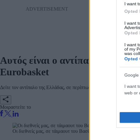
I want t
Opted 
I want 
Advertis
Opted 
I want t
of my P
was col
Αυτός είναι ο αντίπαλος της Ελ
Opted 
Eurobasket
Google 
I want t
Δείτε τον αντίπαλο της Ελλάδας, σε περίπτωση που πάρει την πρόκρι
web or d
Μοιραστείτε το
Οι διεθνείς μας, σε τάιμαουτ του Βασίλη Σπανούλη, Πηγή: FI