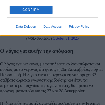
over 200 games across December
and into the new year – ensuring fans
CONFIRM
needn’t look elsewhere for the gift of
live football! ❄️
pic.twitter.com/Dgmi5KwQqj
Data Deletion
Data Access
Privacy Policy
— Sky Sports Premier League
(@SkySportsPL)
October 31, 2025
Ο λόγος για αυτήν την απόφαση
Ο λόγος έχει να κάνει, με τα τηλεοπτικά διακαιώματα και
κυρίως με το γεγονός ότι φέτος, η 26η Δεκεμβρίου, πέφτει
Παρασκευή. Η λίγκα είναι υποχρεωμένη να παρέχει 33
σαββατοκύριακα αγωνιστικής δράσης και έτσι, τα
περισσότερα παιχνίδια της αγωνιστικής, θα πρέπει να
προγραμματιστούν για τις 27 και 28 Δεκεμβρίου.
Η ιδιαιτερότητα αυτή, αναγκάζει ουσιαστικά την Premier