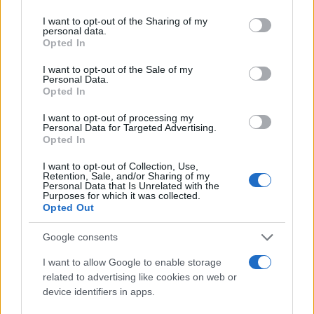
ποια θα είναι η αναμέτρηση που θα παίξει μπάλα στις 26
services and may gather and store information including but
Δεκεμβρίου, ημέρα Παρασκευή.
not limited to your visit or usage behaviour. You may click to
I want to opt-out of the Sharing of my
personal data.
grant or deny consent to Google and its third-party tags to
Opted In
use your data for below specified purposes in below Google
consent section.
I want to opt-out of the Sale of my
Το... εκλεκτό ζευγάρι είναι το Μάντσεστερ Γιουνάιτεντ -
Personal Data.
Νιούκαστλ που προγραμματίστηκε για τις 26/12, στις
Opted In
22:00 το βράδυ (ώρα Ελλάδος).
I want to opt-out of processing my
Personal Data for Targeted Advertising.
Opted In
Στις χαμηλότερες κατηγορίες, Championship, League One
και League Two, όλα τα παιχνίδια θα διεξαχθούν κανονικά
I want to opt-out of Collection, Use,
ανήμερα της Boxing Day, ενώ τη Δευτέρα 29 Δεκεμβρίου
Retention, Sale, and/or Sharing of my
Personal Data that Is Unrelated with the
είναι προγραμματισμένη και μία επιπλέον αγωνιστική.
Purposes for which it was collected.
Opted Out
Google consents
BREAKING: This year’s Premier
I want to allow Google to enable storage
League festive fixtures are in! 🎄
related to advertising like cookies on web or
device identifiers in apps.
All in all, Sky Sports will broadcast