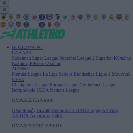
ΠΟΔΟΣΦΑΙΡΟ
ΕΛΛΑΔΑ
Stoiximan Super League
Superbet League 2
Superbet Κύπελλο
Ελλάδας
Εθνική Ελλάδας
ΔΙΕΘΝΗ
Premier League
La Liga
Serie A
Bundesliga
Ligue 1
Μουντιάλ
UEFA
Champions League
Europa League
Conference League
Βαθμολογία UEFA
Nations League
ΟΜΑΔΕΣ ΕΛΛΑΔΑ
Ολυμπιακός
Παναθηναϊκός
ΑΕΚ
ΠΑΟΚ
Άρης
Αστέρας
AKTOR
Ατρόμητος
ΟΦΗ
ΟΜΑΔΕΣ ΕΞΩΤΕΡΙΚΟΥ