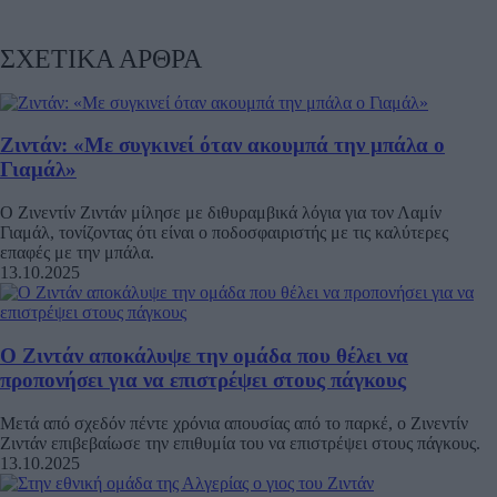
ΣΧΕΤΙΚΑ ΑΡΘΡΑ
Ζιντάν: «Με συγκινεί όταν ακουμπά την μπάλα ο
Γιαμάλ»
Ο Ζινεντίν Ζιντάν μίλησε με διθυραμβικά λόγια για τον Λαμίν
Γιαμάλ, τονίζοντας ότι είναι ο ποδοσφαιριστής με τις καλύτερες
επαφές με την μπάλα.
13.10.2025
Ο Ζιντάν αποκάλυψε την ομάδα που θέλει να
προπονήσει για να επιστρέψει στους πάγκους
Μετά από σχεδόν πέντε χρόνια απουσίας από το παρκέ, ο Ζινεντίν
Ζιντάν επιβεβαίωσε την επιθυμία του να επιστρέψει στους πάγκους.
13.10.2025