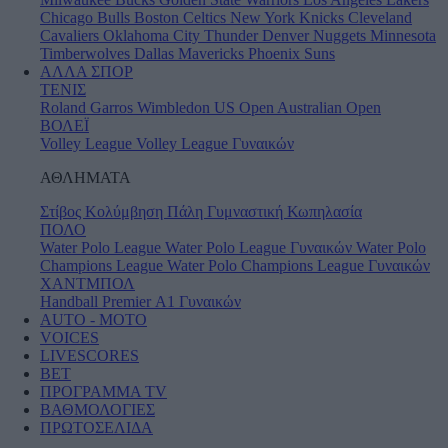
Chicago Bulls
Boston Celtics
New York Knicks
Cleveland
Cavaliers
Oklahoma City Thunder
Denver Nuggets
Minnesota
Timberwolves
Dallas Mavericks
Phoenix Suns
ΑΛΛΑ ΣΠΟΡ
ΤΕΝΙΣ
Roland Garros
Wimbledon
US Open
Australian Open
ΒΟΛΕΪ
Volley League
Volley League Γυναικών
ΑΘΛΗΜΑΤΑ
Στίβος
Κολύμβηση
Πάλη
Γυμναστική
Κωπηλασία
ΠΟΛΟ
Water Polo League
Water Polo League Γυναικών
Water Polo
Champions League
Water Polo Champions League Γυναικών
ΧΑΝΤΜΠΟΛ
Handball Premier
Α1 Γυναικών
AUTO - MOTO
VOICES
LIVESCORES
BET
ΠΡΟΓΡΑΜΜΑ TV
ΒΑΘΜΟΛΟΓΙΕΣ
ΠΡΩΤΟΣΕΛΙΔΑ