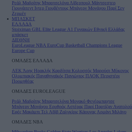
Ρεάλ Μαδρίτης
Μπαρτσελόνα
Λίβερπουλ
Μάντσεστερ
Γιουνάιτεντ
Ιντερ
Γιουβέντους
Μπάγερν Μονάχου
Παρί Σεν
Ζερμέν
ΜΠΑΣΚΕΤ
ΕΛΛΑΔΑ
Stoiximan GBL
Elite League
Α1 Γυναικών
Εθνική Ελλάδας
μπάσκετ
ΔΙΕΘΝΗ
EuroLeague
NBA
EuroCup
Basketball Champions League
Europe Cup
ΟΜΑΔΕΣ ΕΛΛΑΔΑ
ΑΕΚ
Άρης
Ηρακλής
Καρδίτσα
Κολοσσός
Μαρούσι
Μύκονος
Ολυμπιακός
Παναθηναϊκός
Πανιώνιος
ΠΑΟΚ
Περιστέρι
Προμηθέας
ΟΜΑΔΕΣ EUROLEAGUE
Ρεάλ Μαδρίτης
Μπαρτσελόνα
Μονακό
Φενέρμπαχτσε
Μπάγερν Μονάχου
Ερυθρός Αστέρας
Παρί
Παρτίζαν
Ανατολού
Εφές
Μακάμπι Τελ Αβίβ
Ζαλγκίρις Κάουνας
Αρμάνι Μιλάνο
ΟΜΑΔΕΣ ΝΒΑ
Milwaukee Bucks
Golden State Warriors
Los Angeles Lakers