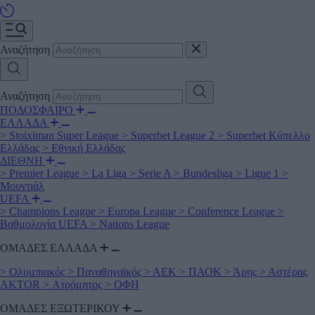
Αναζήτηση
Αναζήτηση
ΠΟΔΟΣΦΑΙΡΟ
ΕΛΛΑΔΑ
>
Stoiximan Super League
>
Superbet League 2
>
Superbet Κύπελλο
Ελλάδας
>
Εθνική Ελλάδας
ΔΙΕΘΝΗ
>
Premier League
>
La Liga
>
Serie A
>
Bundesliga
>
Ligue 1
>
Μουντιάλ
UEFA
>
Champions League
>
Europa League
>
Conference League
>
Βαθμολογία UEFA
>
Nations League
ΟΜΑΔΕΣ ΕΛΛΑΔΑ
>
Ολυμπιακός
>
Παναθηναϊκός
>
ΑΕΚ
>
ΠΑΟΚ
>
Άρης
>
Αστέρας
AKTOR
>
Ατρόμητος
>
ΟΦΗ
ΟΜΑΔΕΣ ΕΞΩΤΕΡΙΚΟΥ