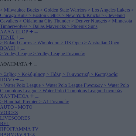
>
Milwaukee Bucks
>
Golden State Warriors
>
Los Angeles Lakers
>
Chicago Bulls
>
Boston Celtics
>
New York Knicks
>
Cleveland
Cavaliers
>
Oklahoma City Thunder
>
Denver Nuggets
>
Minnesota
Timberwolves
>
Dallas Mavericks
>
Phoenix Suns
ΑΛΛΑ ΣΠΟΡ
ΤΕΝΙΣ
>
Roland Garros
>
Wimbledon
>
US Open
>
Australian Open
ΒΟΛΕΪ
>
Volley League
>
Volley League Γυναικών
ΑΘΛΗΜΑΤΑ
>
Στίβος
>
Κολύμβηση
>
Πάλη
>
Γυμναστική
>
Κωπηλασία
ΠΟΛΟ
>
Water Polo League
>
Water Polo League Γυναικών
>
Water Polo
Champions League
>
Water Polo Champions League Γυναικών
ΧΑΝΤΜΠΟΛ
>
Handball Premier
>
Α1 Γυναικών
AUTO - MOTO
VOICES
LIVESCORES
BET
ΠΡΟΓΡΑΜΜΑ TV
ΒΑΘΜΟΛΟΓΙΕΣ