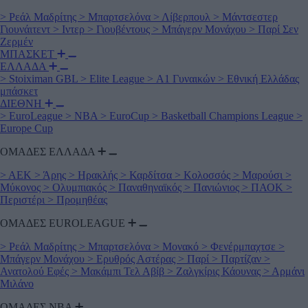
>
Ρεάλ Μαδρίτης
>
Μπαρτσελόνα
>
Λίβερπουλ
>
Μάντσεστερ
Γιουνάιτεντ
>
Ιντερ
>
Γιουβέντους
>
Μπάγερν Μονάχου
>
Παρί Σεν
Ζερμέν
ΜΠΑΣΚΕΤ
ΕΛΛΑΔΑ
>
Stoiximan GBL
>
Elite League
>
Α1 Γυναικών
>
Εθνική Ελλάδας
μπάσκετ
ΔΙΕΘΝΗ
>
EuroLeague
>
NBA
>
EuroCup
>
Basketball Champions League
>
Europe Cup
ΟΜΑΔΕΣ ΕΛΛΑΔΑ
>
ΑΕΚ
>
Άρης
>
Ηρακλής
>
Καρδίτσα
>
Κολοσσός
>
Μαρούσι
>
Μύκονος
>
Ολυμπιακός
>
Παναθηναϊκός
>
Πανιώνιος
>
ΠΑΟΚ
>
Περιστέρι
>
Προμηθέας
ΟΜΑΔΕΣ EUROLEAGUE
>
Ρεάλ Μαδρίτης
>
Μπαρτσελόνα
>
Μονακό
>
Φενέρμπαχτσε
>
Μπάγερν Μονάχου
>
Ερυθρός Αστέρας
>
Παρί
>
Παρτίζαν
>
Ανατολού Εφές
>
Μακάμπι Τελ Αβίβ
>
Ζαλγκίρις Κάουνας
>
Αρμάνι
Μιλάνο
ΟΜΑΔΕΣ ΝΒΑ