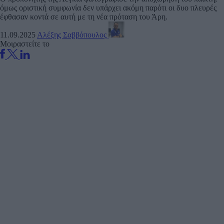
όμως οριστική συμφωνία δεν υπάρχει ακόμη παρότι οι δυο πλευρές
έφθασαν κοντά σε αυτή με τη νέα πρόταση του Άρη.
11.09.2025
Αλέξης Σαββόπουλος
Μοιραστείτε το