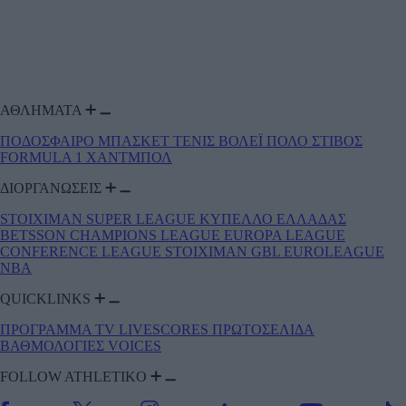
ΑΘΛΗΜΑΤΑ
ΠΟΔΟΣΦΑΙΡΟ
ΜΠΑΣΚΕΤ
ΤΕΝΙΣ
ΒΟΛΕΪ
ΠΟΛΟ
ΣΤΙΒΟΣ
FORMULA 1
ΧΑΝΤΜΠΟΛ
ΔΙΟΡΓΑΝΩΣΕΙΣ
STOIXIMAN SUPER LEAGUE
ΚΥΠΕΛΛΟ ΕΛΛΑΔΑΣ
BETSSON
CHAMPIONS LEAGUE
EUROPA LEAGUE
CONFERENCE LEAGUE
STOIXIMAN GBL
EUROLEAGUE
NBA
QUICKLINKS
ΠΡΟΓΡΑΜΜΑ TV
LIVESCORES
ΠΡΩΤΟΣΕΛΙΔΑ
ΒΑΘΜΟΛΟΓΙΕΣ
VOICES
FOLLOW ATHLETIKO