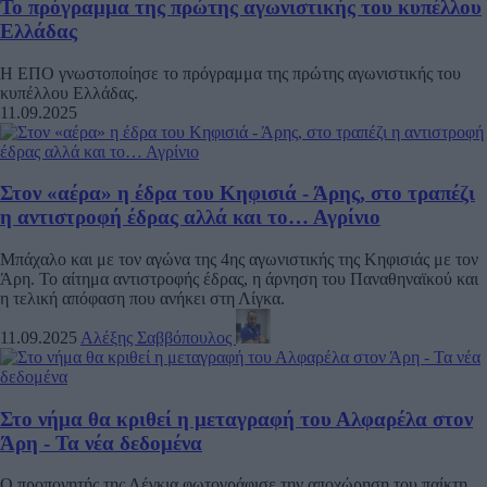
Το πρόγραμμα της πρώτης αγωνιστικής του κυπέλλου
Ελλάδας
Η ΕΠΟ γνωστοποίησε το πρόγραμμα της πρώτης αγωνιστικής του
κυπέλλου Ελλάδας.
11.09.2025
Στον «αέρα» η έδρα του Κηφισιά - Άρης, στο τραπέζι
η αντιστροφή έδρας αλλά και το… Αγρίνιο
Μπάχαλο και με τον αγώνα της 4ης αγωνιστικής της Κηφισιάς με τον
Άρη. Το αίτημα αντιστροφής έδρας, η άρνηση του Παναθηναϊκού και
η τελική απόφαση που ανήκει στη Λίγκα.
11.09.2025
Αλέξης Σαββόπουλος
Στο νήμα θα κριθεί η μεταγραφή του Αλφαρέλα στον
Άρη - Τα νέα δεδομένα
Ο προπονητής της Λέγκια φωτογράφισε την αποχώρηση του παίκτη,