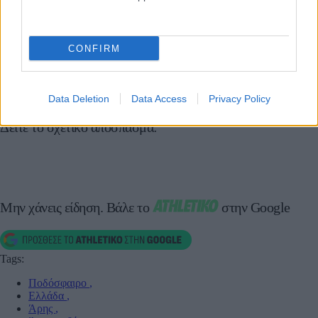
Συγκεκριμένα, αναφέρθηκε στην πρόταση της Αλ Σαμπάμπ
CONFIRM
που απορρίφθηκε από τον Άρη καθώς και στη νέα
προσπάθεια να αποκτηθεί ο Μιγκουέλ Αλφαρέλα από τη
Λέγκια Βαρσοβίας.
Data Deletion
Data Access
Privacy Policy
Δείτε το σχετικό απόσπασμα:
Μην χάνεις είδηση.
Βάλε το
στην Google
Tags:
Ποδόσφαιρο
,
Ελλάδα
,
Άρης
,