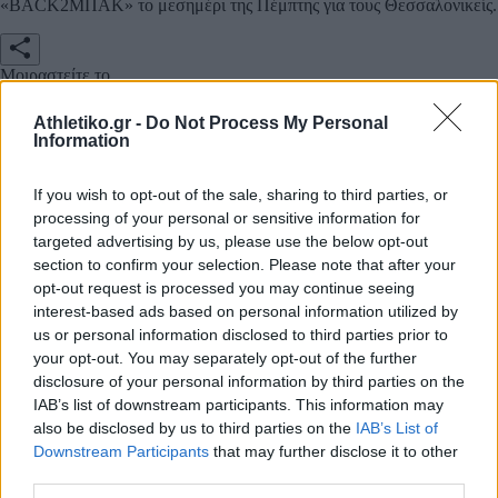
«BACK2ΜΠΑΚ» το μεσημέρι της Πέμπτης για τους Θεσσαλονικείς.
Μοιραστείτε το
Athletiko.gr -
Do Not Process My Personal
Information
Ο Μιγκουέλ Αλφαρέλα / Πηγή: Intime
If you wish to opt-out of the sale, sharing to third parties, or
processing of your personal or sensitive information for
targeted advertising by us, please use the below opt-out
section to confirm your selection. Please note that after your
opt-out request is processed you may continue seeing
interest-based ads based on personal information utilized by
us or personal information disclosed to third parties prior to
your opt-out. You may separately opt-out of the further
disclosure of your personal information by third parties on the
IAB’s list of downstream participants. This information may
also be disclosed by us to third parties on the
IAB’s List of
Downstream Participants
that may further disclose it to other
third parties.
Δημοσιεύτηκε: 11.09.2025